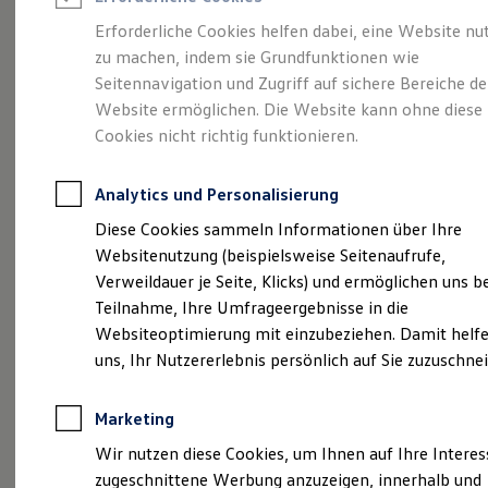
Reifenpakete
Leasing
Erforderliche Cookies helfen dabei, eine Website nu
Leasing-Angebote
zu machen, indem sie Grundfunktionen wie
Eine Klasse für sich.
Gebrauchtwagen Leasing
Seitennavigation und Zugriff auf sichere Bereiche de
Junge Gebrauchtwagen-Leasing
Elektroauto Leasing
Website ermöglichen. Die Website kann ohne diese
Der Golf.
Kleinwagen-Leasing
Cookies nicht richtig funktionieren.
Leasing ohne Anzahlung
Finanzierung
Autokredit mit Schlussrate
Analytics und Personalisierung
Versicherungen und Garantien
Kfz-Versicherung
Diese Cookies sammeln Informationen über Ihre
Restschuldversicherungen
Websitenutzung (beispielsweise Seitenaufrufe,
Garantien
Verweildauer je Seite, Klicks) und ermöglichen uns b
Wartungsverträge
Geschäftskunden
Teilnahme, Ihre Umfrageergebnisse in die
Professional Class bei Volkswagen
Websiteoptimierung mit einzubeziehen. Damit helfe
Großkunden
(
Impressum & Rechtliches
)
uns, Ihr Nutzererlebnis persönlich auf Sie zuzuschne
Behörden
Direktkunden
Sonderfahrzeuge
Marketing
Anpfiff zum Gewinn
Elektromobilität
Wir nutzen diese Cookies, um Ihnen auf Ihre Intere
Elektroautos
zugeschnittene Werbung anzuzeigen, innerhalb und
ID. Tutorials