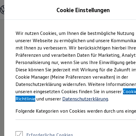
Modelle und Konfigurator
Cookie Einstellungen
Konfigurator
Modelle vergleichen
Konfiguration laden
Zum
Zum
Autosuche
Wir nutzen Cookies, um Ihnen die bestmögliche Nutzung
Hauptinhalt
Footer
Elektroautos
springen
springen
unserer Webseite zu ermöglichen und unsere Kommunika
ENERGY Sondermodelle
Nutzfahrzeuge
mit Ihnen zu verbessern. Wir berücksichtigen hierbei Ihr
SUV und CUV
Präferenzen und verarbeiten Daten für Marketing, Analyt
Familienautos
Personalisierung nur, wenn Sie uns Ihre Einwilligung gebe
Kombis
Kompaktwagen
Diese können Sie jederzeit mit Wirkung für die Zukunft i
Sportwagen
Cookie Manager (Meine Präferenzen verwalten) in der
Schnell verfügbare Fahrzeuge
Angebote und Produkte
Datenschutzerklärung widerrufen. Weitere Informatione
Aktuelle Angebote
unseren eingesetzten Cookies finden Sie in unserer
Cooki
E-Auto-Förderung
Richtlinie
und unserer
Datenschutzerklärung
.
Volkswagen Marktplatz
Die ENERGY Sondermodelle
Folgende Kategorien von Cookies werden durch uns einge
Junge Gebrauchtwagen und Gebrauchtwagen
Volkswagen Zertifizierte Gebrauchtwagen
Elektromobilität bei Gebrauchtwagen
Zubehör- und Serviceangebote
Saisonangebote
Erforderliche Cookies