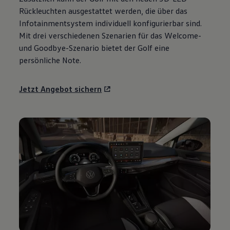
Motorenöl und Flüssigkeiten
Rückleuchten ausgestattet werden, die über das
Räder und Reifen
Infotainmentsystem individuell konfigurierbar sind.
Pannen- und Unfallhilfe
Mit drei verschiedenen Szenarien für das Welcome-
Economy Service
Volkswagen Teile
und Goodbye-Szenario bietet der
Golf
eine
Zubehör
persönliche Note.
Modellspezifisches Zubehör
Schutz und Pflege
Transport
Jetzt Angebot sichern
Entertainment und Elektronik
Individualisieren
Wallbox und Ladekabel
Digitale Extras
Dienste für Ihr Modell finden
Volkswagen Apps, Login und Shop
Handy und Fahrzeug verbinden
Updates für Software, Karten und Radio
Über Ihr Auto
Vorgängermodelle
Kundeninformationen
Volkswagen Kundenbetreuung
Warn- und Kontrollleuchten
Assistenzsysteme
Digitale Betriebsanleitung
Live Beratung