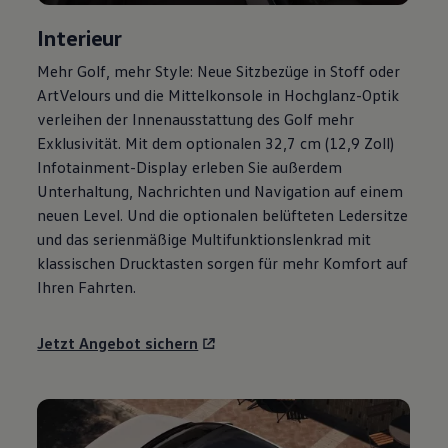
Magazin
Interieur
Lifestyle
Transport
Mehr
Golf
, mehr Style: Neue Sitzbezüge in Stoff oder
Familie
Elektromobilität
ArtVelours und die Mittelkonsole in Hochglanz-Optik
Volkswagen R
verleihen der Innenausstattung des
Golf
mehr
Pannen- und Unfallhilfe
Exklusivität. Mit dem optionalen 32,7 cm (12,9 Zoll)
Volkswagen Kundenbetreuung
Infotainment-Display erleben Sie außerdem
Unterhaltung, Nachrichten und Navigation auf einem
neuen Level. Und die optionalen belüfteten Ledersitze
und das serienmäßige Multifunktionslenkrad mit
klassischen Drucktasten sorgen für mehr Komfort auf
Ihren Fahrten.
Jetzt Angebot sichern