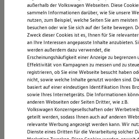
Probefahrt vereinbaren
Elektrofahrzeugkonzepte
außerhalb der Volkswagen Webseiten. Diese Cookie
ID. EVERY1
sammeln Informationen darüber, wie Sie unsere We
Reichweite
nutzen, zum Beispiel, welche Seiten Sie am meisten
Reichweite der ID. Modelle
Reichweite im Winter
besuchen oder wie Sie sich auf der Seite bewegen. D
Rekuperation
Zweck dieser Cookies ist es, Ihnen für Sie relevante
Fahrzeugangebot anfordern
Laden
an Ihre Interessen angepasste Inhalte anzubieten. S
Laden unterwegs
Laden Zuhause
werden außerdem dazu verwendet, die
Ladestationen finden
Erscheinungshäufigkeit einer Anzeige zu begrenzen 
Ladezeitensimulator
Effektivität von Kampagnen zu messen und zu steue
Batterie
Serviceanfrage stellen
Sicherheit
registrieren, ob Sie eine Webseite besucht haben od
Garantie und Lebensdauer
nicht, sowie welche Inhalte genutzt worden sind. Di
Nachhaltigkeit
basiert auf einer eindeutigen Identifikation Ihres B
Technologie
Kosten und Kauf
sowie Ihres Internetgeräts. Die Informationen kön
Details des Golf
Verbrauchskosten
anderen Webseiten oder Seiten Dritter, wie z.B.
Kaufoptionen
Volkswagen Konzerngesellschaften oder Werbetrei
E-Auto-Förderung
Software und Konnektivität
geteilt werden, sodass Ihnen auch auf anderen Web
Die ID. Software 6
relevante Werbung angezeigt werden kann. Wir nut
ID. Software Versionen und Updates
Dienste eines Dritten für die Verarbeitung solcher D
Digitale Extras
Schnittstellen zu Ihrem ID.