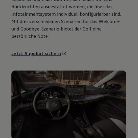
Motorenöl und Flüssigkeiten
Rückleuchten ausgestattet werden, die über das
Räder und Reifen
Infotainmentsystem individuell konfigurierbar sind.
Pannen- und Unfallhilfe
Mit drei verschiedenen Szenarien für das Welcome-
Economy Service
Volkswagen Teile
und Goodbye-Szenario bietet der
Golf
eine
Zubehör
persönliche Note.
Modellspezifisches Zubehör
Schutz und Pflege
Transport
Jetzt Angebot sichern
Entertainment und Elektronik
Individualisieren
Wallbox und Ladekabel
Digitale Extras
Dienste für Ihr Modell finden
Volkswagen Apps, Login und Shop
Handy und Fahrzeug verbinden
Updates für Software, Karten und Radio
Über Ihr Auto
Vorgängermodelle
Kundeninformationen
Volkswagen Kundenbetreuung
Warn- und Kontrollleuchten
Assistenzsysteme
Digitale Betriebsanleitung
Live Beratung