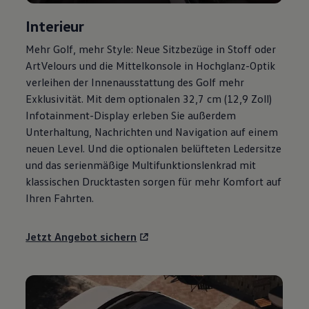
Magazin
Interieur
Lifestyle
Transport
Mehr
Golf
, mehr Style: Neue Sitzbezüge in Stoff oder
Familie
Elektromobilität
ArtVelours und die Mittelkonsole in Hochglanz-Optik
Volkswagen R
verleihen der Innenausstattung des
Golf
mehr
Pannen- und Unfallhilfe
Exklusivität. Mit dem optionalen 32,7 cm (12,9 Zoll)
Volkswagen Kundenbetreuung
Infotainment-Display erleben Sie außerdem
Unterhaltung, Nachrichten und Navigation auf einem
neuen Level. Und die optionalen belüfteten Ledersitze
und das serienmäßige Multifunktionslenkrad mit
klassischen Drucktasten sorgen für mehr Komfort auf
Ihren Fahrten.
Jetzt Angebot sichern