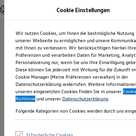
Modelle und Konfigurator
Cookie Einstellungen
Konfigurator
Modelle vergleichen
Konfiguration laden
Zum
Zum
Autosuche
Wir nutzen Cookies, um Ihnen die bestmögliche Nutzung
Hauptinhalt
Footer
Elektroautos
springen
springen
unserer Webseite zu ermöglichen und unsere Kommunika
ENERGY Sondermodelle
Nutzfahrzeuge
mit Ihnen zu verbessern. Wir berücksichtigen hierbei Ihr
SUV und CUV
Präferenzen und verarbeiten Daten für Marketing, Analyt
Familienautos
Personalisierung nur, wenn Sie uns Ihre Einwilligung gebe
Kombis
Kompaktwagen
Diese können Sie jederzeit mit Wirkung für die Zukunft i
Sportwagen
Cookie Manager (Meine Präferenzen verwalten) in der
Schnell verfügbare Fahrzeuge
Angebote und Produkte
Datenschutzerklärung widerrufen. Weitere Informatione
Aktuelle Angebote
unseren eingesetzten Cookies finden Sie in unserer
Cooki
E-Auto-Förderung
Richtlinie
und unserer
Datenschutzerklärung
.
Volkswagen Marktplatz
Die ENERGY Sondermodelle
Folgende Kategorien von Cookies werden durch uns einge
Junge Gebrauchtwagen und Gebrauchtwagen
Volkswagen Zertifizierte Gebrauchtwagen
Elektromobilität bei Gebrauchtwagen
Zubehör- und Serviceangebote
Saisonangebote
Erforderliche Cookies