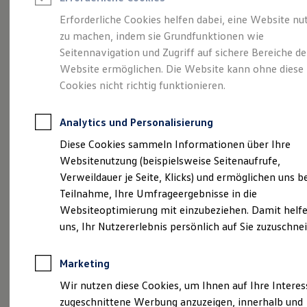
Reifenpakete
Leasing
Erforderliche Cookies helfen dabei, eine Website nu
Leasing-Angebote
zu machen, indem sie Grundfunktionen wie
Eine Klasse für sich.
Gebrauchtwagen Leasing
Seitennavigation und Zugriff auf sichere Bereiche de
Junge Gebrauchtwagen-Leasing
Elektroauto Leasing
Website ermöglichen. Die Website kann ohne diese
Der Golf.
Kleinwagen-Leasing
Cookies nicht richtig funktionieren.
Leasing ohne Anzahlung
Finanzierung
Autokredit mit Schlussrate
Analytics und Personalisierung
Versicherungen und Garantien
Kfz-Versicherung
Diese Cookies sammeln Informationen über Ihre
Restschuldversicherungen
Websitenutzung (beispielsweise Seitenaufrufe,
Garantien
Verweildauer je Seite, Klicks) und ermöglichen uns b
Wartungsverträge
Geschäftskunden
Teilnahme, Ihre Umfrageergebnisse in die
Professional Class bei Volkswagen
Websiteoptimierung mit einzubeziehen. Damit helfe
Großkunden
(
Impressum & Rechtliches
)
uns, Ihr Nutzererlebnis persönlich auf Sie zuzuschne
Behörden
Direktkunden
Sonderfahrzeuge
Marketing
Anpfiff zum Gewinn
Elektromobilität
Wir nutzen diese Cookies, um Ihnen auf Ihre Intere
Elektroautos
zugeschnittene Werbung anzuzeigen, innerhalb und
ID. Tutorials