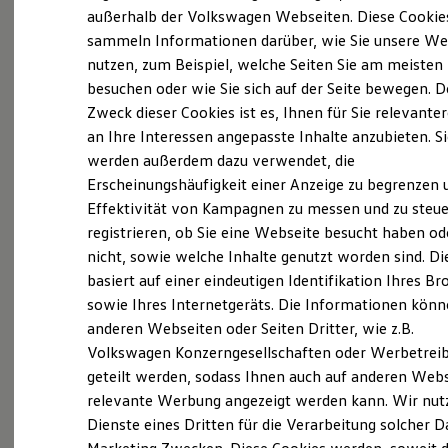
Probefahrt vereinbaren
Elektrofahrzeugkonzepte
außerhalb der Volkswagen Webseiten. Diese Cookie
ID. EVERY1
sammeln Informationen darüber, wie Sie unsere We
Reichweite
nutzen, zum Beispiel, welche Seiten Sie am meisten
Reichweite der ID. Modelle
Reichweite im Winter
besuchen oder wie Sie sich auf der Seite bewegen. D
Rekuperation
Zweck dieser Cookies ist es, Ihnen für Sie relevante
Fahrzeugangebot anfordern
Laden
an Ihre Interessen angepasste Inhalte anzubieten. S
Laden unterwegs
Laden Zuhause
werden außerdem dazu verwendet, die
Ladestationen finden
Erscheinungshäufigkeit einer Anzeige zu begrenzen 
Ladezeitensimulator
Effektivität von Kampagnen zu messen und zu steue
Batterie
Serviceanfrage stellen
Sicherheit
registrieren, ob Sie eine Webseite besucht haben od
Garantie und Lebensdauer
nicht, sowie welche Inhalte genutzt worden sind. Di
Nachhaltigkeit
basiert auf einer eindeutigen Identifikation Ihres B
Technologie
Kosten und Kauf
sowie Ihres Internetgeräts. Die Informationen kön
Details des Golf
Verbrauchskosten
anderen Webseiten oder Seiten Dritter, wie z.B.
Kaufoptionen
Volkswagen Konzerngesellschaften oder Werbetrei
E-Auto-Förderung
Software und Konnektivität
geteilt werden, sodass Ihnen auch auf anderen Web
Die ID. Software 6
relevante Werbung angezeigt werden kann. Wir nut
ID. Software Versionen und Updates
Dienste eines Dritten für die Verarbeitung solcher D
Digitale Extras
Schnittstellen zu Ihrem ID.