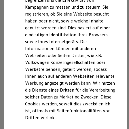
begrenzen und die Effektivität von
Hybridautos
Kampagnen zu messen und zu steuern. Sie
Marke und Erlebnis
registrieren, ob Sie eine Webseite besucht
Volkswagen R und R Experience
R-Modelle
haben oder nicht, sowie welche Inhalte
R Experience
Der T-Cross
genutzt worden sind. Dies basiert auf einer
Driving Experience
eindeutigen Identifikation Ihres Browsers
Volkswagen entdecken
Wendig, flexibel, vielseitig. Entdecken Sie den
Werkbesichtigung
sowie Ihres Internetgeräts. Die
Factory visit
T‑Cross.
Informationen können mit anderen
Lifestyle Shop
Webseiten oder Seiten Dritter, wie z.B.
T-Roc Kollektion
Mehr zum T-Cross erfahren
Golf Kollektion
Volkswagen Konzerngesellschaften oder
ID. Kollektion
Werbetreibenden, geteilt werden, sodass
Volkswagen Kollektion
Ihnen auch auf anderen Webseiten relevante
R-Kollektion
GTI Kollektion
Werbung angezeigt werden kann. Wir nutzen
Fußball Drop
die Dienste eines Dritten für die Verarbeitung
we drive football
solcher Daten zu Marketing Zwecken. Diese
#wedriveproud
Besitzer und Service
Cookies werden, soweit dies zweckdienlich
myVolkswagen
ist, oftmals mit Seitenfunktionalitäten von
Software Updates
Dritten verlinkt.
Service und Ersatzteile
Inspektion und HU/AU
Reparaturen und Checks