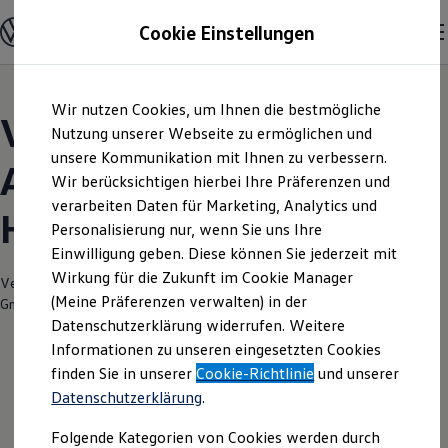
Modelle und Konfigurator
Cookie Einstellungen
Konfigurator
Modelle vergleichen
Konfiguration laden
Zum
Zum
Autosuche
Wir nutzen Cookies, um Ihnen die bestmögliche
Hauptinhalt
Footer
Elektroautos
Volkswagen Modelle |
springen
springen
Nutzung unserer Webseite zu ermöglichen und
ENERGY Sondermodelle
Nutzfahrzeuge
unsere Kommunikation mit Ihnen zu verbessern.
Autohaus Halbac
SUV und CUV
Wir berücksichtigen hierbei Ihre Präferenzen und
Familienautos
verarbeiten Daten für Marketing, Analytics und
Kombis
Halberstadt
Kompaktwagen
Personalisierung nur, wenn Sie uns Ihre
Sportwagen
Einwilligung geben. Diese können Sie jederzeit mit
Schnell verfügbare Fahrzeuge
Angebote und Produkte
Wirkung für die Zukunft im Cookie Manager
Verantwortlich für die Inhalte auf dieser Seite ist die Halbac Autohaus
Aktuelle Angebote
(Meine Präferenzen verwalten) in der
GmbH
(
Impressum & Rechtliches
)
E-Auto-Förderung
Datenschutzerklärung widerrufen. Weitere
Volkswagen Marktplatz
Informationen zu unseren eingesetzten Cookies
Die ENERGY Sondermodelle
Junge Gebrauchtwagen und Gebrauchtwagen
finden Sie in unserer
Cookie-Richtlinie
und unserer
Volkswagen Zertifizierte Gebrauchtwagen
Datenschutzerklärung
.
Elektromobilität bei Gebrauchtwagen
Zubehör- und Serviceangebote
Folgende Kategorien von Cookies werden durch
Saisonangebote