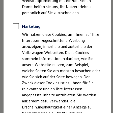
Websiteoptimierung mit einzubeziehen.
Elektrofahrzeugkonzepte
Damit helfen sie uns, Ihr Nutzererlebnis
ID. EVERY1
Reichweite
persönlich auf Sie zuzuschneiden.
Reichweite der ID. Modelle
Reichweite im Winter
Rekuperation
Marketing
Der neue ID.3 Neo
Laden
Wir nutzen diese Cookies, um Ihnen auf Ihre
Laden unterwegs
Laden Zuhause
Interessen zugeschnittene Werbung
So geht neu. Klar im Design. Stark im Alltag.
Ladestationen finden
anzuzeigen, innerhalb und außerhalb der
Entdecken Sie jetzt den neuen ID.3 Neo!
Ladezeitensimulator
Volkswagen Webseiten. Diese Cookies
Batterie
Sicherheit
Mehr zum ID.3 Neo erfahren
sammeln Informationen darüber, wie Sie
Garantie und Lebensdauer
unsere Webseite nutzen, zum Beispiel,
Nachhaltigkeit
welche Seiten Sie am meisten besuchen oder
Technologie
Kosten und Kauf
wie Sie sich auf der Seite bewegen. Der
Verbrauchskosten
Zweck dieser Cookies ist es, Ihnen für Sie
Kaufoptionen
relevantere und an Ihre Interessen
E-Auto-Förderung
Software und Konnektivität
angepasste Inhalte anzubieten. Sie werden
Die ID. Software 6
außerdem dazu verwendet, die
ID. Software Versionen und Updates
Erscheinungshäufigkeit einer Anzeige zu
Digitale Extras
Schnittstellen zu Ihrem ID.