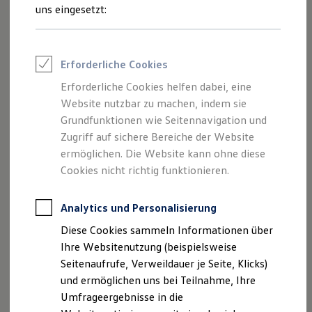
Reifenpakete
uns eingesetzt:
Leasing
Leasing-Angebote
Gebrauchtwagen Leasing
Junge Gebrauchtwagen-Leasing
Erforderliche Cookies
Elektroauto Leasing
Kleinwagen-Leasing
Erforderliche Cookies helfen dabei, eine
Leasing ohne Anzahlung
Der Polo
Website nutzbar zu machen, indem sie
Finanzierung
Autokredit mit Schlussrate
Grundfunktionen wie Seitennavigation und
Versicherungen und Garantien
Zugriff auf sichere Bereiche der Website
Kompakt, wendig und voller Möglichkeiten.
Kfz-Versicherung
ermöglichen. Die Website kann ohne diese
Entdecken Sie den Polo.
Restschuldversicherungen
Garantien
Cookies nicht richtig funktionieren.
Wartungsverträge
Mehr zum Polo erfahren
Geschäftskunden
Professional Class bei Volkswagen
Analytics und Personalisierung
Großkunden
Diese Cookies sammeln Informationen über
Behörden
Direktkunden
Ihre Websitenutzung (beispielsweise
Sonderfahrzeuge
Seitenaufrufe, Verweildauer je Seite, Klicks)
Anpfiff zum Gewinn
und ermöglichen uns bei Teilnahme, Ihre
Elektromobilität
Elektroautos
Umfrageergebnisse in die
ID. Tutorials