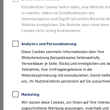
Reifenpakete
Leasing
Erforderliche Cookies helfen dabei, eine Website nu
Leasing-Angebote
zu machen, indem sie Grundfunktionen wie
Eine Klasse für sich.
Gebrauchtwagen Leasing
Seitennavigation und Zugriff auf sichere Bereiche de
Junge Gebrauchtwagen-Leasing
Elektroauto Leasing
Website ermöglichen. Die Website kann ohne diese
Der Golf.
Kleinwagen-Leasing
Cookies nicht richtig funktionieren.
Leasing ohne Anzahlung
Finanzierung
Autokredit mit Schlussrate
Analytics und Personalisierung
Versicherungen und Garantien
Kfz-Versicherung
Diese Cookies sammeln Informationen über Ihre
Restschuldversicherungen
Websitenutzung (beispielsweise Seitenaufrufe,
Garantien
Verweildauer je Seite, Klicks) und ermöglichen uns b
Wartungsverträge
Geschäftskunden
Teilnahme, Ihre Umfrageergebnisse in die
Professional Class bei Volkswagen
Websiteoptimierung mit einzubeziehen. Damit helfe
Großkunden
uns, Ihr Nutzererlebnis persönlich auf Sie zuzuschne
Behörden
(
Impressum & Rechtliches
)
Direktkunden
Sonderfahrzeuge
Marketing
Anpfiff zum Gewinn
Elektromobilität
Wir nutzen diese Cookies, um Ihnen auf Ihre Intere
Elektroautos
zugeschnittene Werbung anzuzeigen, innerhalb und
ID. Tutorials