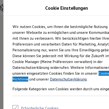
Modelle und Konfigurator
Cookie Einstellungen
Konfigurator
Modelle vergleichen
Konfiguration laden
Zum
Zum
Autosuche
Wir nutzen Cookies, um Ihnen die bestmögliche Nutzung
Hauptinhalt
Footer
Elektroautos
springen
springen
unserer Webseite zu ermöglichen und unsere Kommunika
ENERGY Sondermodelle
Nutzfahrzeuge
mit Ihnen zu verbessern. Wir berücksichtigen hierbei Ihr
SUV und CUV
Präferenzen und verarbeiten Daten für Marketing, Analyt
Familienautos
Personalisierung nur, wenn Sie uns Ihre Einwilligung gebe
Kombis
Kompaktwagen
Diese können Sie jederzeit mit Wirkung für die Zukunft i
Sportwagen
Cookie Manager (Meine Präferenzen verwalten) in der
Schnell verfügbare Fahrzeuge
Angebote und Produkte
Datenschutzerklärung widerrufen. Weitere Informatione
Aktuelle Angebote
unseren eingesetzten Cookies finden Sie in unserer
Cooki
E-Auto-Förderung
Richtlinie
und unserer
Datenschutzerklärung
.
Volkswagen Marktplatz
Die ENERGY Sondermodelle
Folgende Kategorien von Cookies werden durch uns einge
Junge Gebrauchtwagen und Gebrauchtwagen
Volkswagen Zertifizierte Gebrauchtwagen
Elektromobilität bei Gebrauchtwagen
Zubehör- und Serviceangebote
Saisonangebote
Erforderliche Cookies