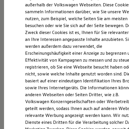
Elektrofahrzeugkonzepte
außerhalb der Volkswagen Webseiten. Diese Cookie
Probefahrt vereinbaren
ID. EVERY1
sammeln Informationen darüber, wie Sie unsere We
Reichweite
nutzen, zum Beispiel, welche Seiten Sie am meisten
Reichweite der ID. Modelle
Reichweite im Winter
besuchen oder wie Sie sich auf der Seite bewegen. D
Rekuperation
Zweck dieser Cookies ist es, Ihnen für Sie relevante
Laden
Fahrzeugangebot anfordern
an Ihre Interessen angepasste Inhalte anzubieten. S
Laden unterwegs
Laden Zuhause
werden außerdem dazu verwendet, die
Ladestationen finden
Erscheinungshäufigkeit einer Anzeige zu begrenzen 
Ladezeitensimulator
Effektivität von Kampagnen zu messen und zu steue
Batterie
Sicherheit
registrieren, ob Sie eine Webseite besucht haben od
Servicetermin buchen
Garantie und Lebensdauer
nicht, sowie welche Inhalte genutzt worden sind. Di
Nachhaltigkeit
basiert auf einer eindeutigen Identifikation Ihres B
Technologie
Kosten und Kauf
sowie Ihres Internetgeräts. Die Informationen kön
Verbrauchskosten
anderen Webseiten oder Seiten Dritter, wie z.B.
Kaufoptionen
Serviceanfrage stellen
Volkswagen Konzerngesellschaften oder Werbetrei
E-Auto-Förderung
Software und Konnektivität
geteilt werden, sodass Ihnen auch auf anderen Web
Die ID. Software 6
relevante Werbung angezeigt werden kann. Wir nut
ID. Software Versionen und Updates
Dienste eines Dritten für die Verarbeitung solcher D
Digitale Extras
Schnittstellen zu Ihrem ID.