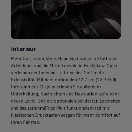
Magazin
Lifestyle
Transport
Familie
Elektromobilität
Volkswagen R
Pannen- und Unfallhilfe
Volkswagen Kundenbetreuung
Interieur
Mehr
Golf
, mehr Style: Neue Sitzbezüge in Stoff oder
ArtVelours und die Mittelkonsole in Hochglanz-Optik
verleihen der Innenausstattung des
Golf
mehr
Exklusivität. Mit dem optionalen 32,7 cm (12,9 Zoll)
Infotainment-Display erleben Sie außerdem
Unterhaltung, Nachrichten und Navigation auf einem
neuen Level. Und die optionalen belüfteten Ledersitze
und das serienmäßige Multifunktionslenkrad mit
klassischen Drucktasten sorgen für mehr Komfort auf
Ihren Fahrten.