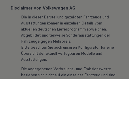
Disclaimer von Volkswagen AG
Die in dieser Darstellung gezeigten Fahrzeuge und
Ausstattungen können in einzelnen Details vom
aktuellen deutschen Lieferprogramm abweichen.
Abgebildet sind teilweise Sonderausstattungen der
Fahrzeuge gegen Mehrpreis.
Bitte beachten Sie auch unseren Konfigurator für eine
Übersicht der aktuell verfügbaren Modelle und
Ausstattungen.
Die angegebenen Verbrauchs- und Emissionswerte
beziehen sich nicht auf ein einzelnes Fahrzeug und sind
nicht Bestandteil des Angebots, sondern dienen allein
Vergleichszwecken zwischen den verschiedenen
Fahrzeugtypen. Zusatzausstattungen und
Zubehör
(Anbauteile, Reifenformat usw.) können relevante
Fahrzeugparameter, wie
z. B.
Gewicht, Rollwiderstand
und Aerodynamik verändern und neben Witterungs-
und Verkehrsbedingungen sowie dem individuellen
Fahrverhalten den Kraftstoffverbrauch, den