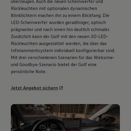
überzeugen. Auch die neuen Scheinwerfer und
Motorenöl und Flüssigkeiten
Rückleuchten mit optionalen dynamischen
Räder und Reifen
Pannen- und Unfallhilfe
Blinklichtern machen ihn zu einem Blickfang. Die
Economy Service
LED-Scheinwerfer wurden geradliniger, optisch
Volkswagen Teile
prägnanter und nach innen hin deutlich schmaler.
Zubehör
Modellspezifisches Zubehör
Zusätzlich kann der
Golf
mit den neuen 3D-LED-
Schutz und Pflege
Rückleuchten ausgestattet werden, die über das
Transport
Infotainmentsystem individuell konfigurierbar sind.
Entertainment und Elektronik
Individualisieren
Mit drei verschiedenen Szenarien für das Welcome-
Wallbox und Ladekabel
und Goodbye-Szenario bietet der
Golf
eine
Digitale Extras
persönliche Note.
Dienste für Ihr Modell finden
Volkswagen Apps, Login und Shop
Handy und Fahrzeug verbinden
Jetzt Angebot sichern
Updates für Software, Karten und Radio
Über Ihr Auto
Vorgängermodelle
Kundeninformationen
Volkswagen Kundenbetreuung
Warn- und Kontrollleuchten
Assistenzsysteme
Digitale Betriebsanleitung
Live Beratung