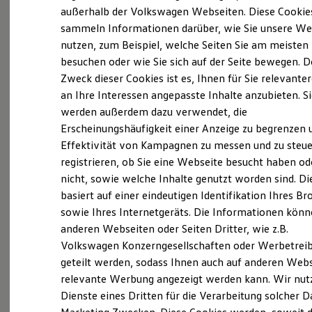
Probefahrt vereinbaren
Elektrofahrzeugkonzepte
außerhalb der Volkswagen Webseiten. Diese Cookie
ID. EVERY1
sammeln Informationen darüber, wie Sie unsere We
Reichweite
nutzen, zum Beispiel, welche Seiten Sie am meisten
Reichweite der ID. Modelle
Reichweite im Winter
besuchen oder wie Sie sich auf der Seite bewegen. D
Rekuperation
Zweck dieser Cookies ist es, Ihnen für Sie relevante
Fahrzeugangebot anfordern
Laden
an Ihre Interessen angepasste Inhalte anzubieten. S
Laden unterwegs
Laden Zuhause
werden außerdem dazu verwendet, die
Ladestationen finden
Erscheinungshäufigkeit einer Anzeige zu begrenzen 
Ladezeitensimulator
Effektivität von Kampagnen zu messen und zu steue
Batterie
Serviceanfrage stellen
Sicherheit
registrieren, ob Sie eine Webseite besucht haben od
Garantie und Lebensdauer
nicht, sowie welche Inhalte genutzt worden sind. Di
Nachhaltigkeit
basiert auf einer eindeutigen Identifikation Ihres B
Technologie
Kosten und Kauf
sowie Ihres Internetgeräts. Die Informationen kön
Details des Golf
Verbrauchskosten
anderen Webseiten oder Seiten Dritter, wie z.B.
Kaufoptionen
Volkswagen Konzerngesellschaften oder Werbetrei
E-Auto-Förderung
Software und Konnektivität
geteilt werden, sodass Ihnen auch auf anderen Web
Die ID. Software 6
relevante Werbung angezeigt werden kann. Wir nut
ID. Software Versionen und Updates
Dienste eines Dritten für die Verarbeitung solcher D
Digitale Extras
Schnittstellen zu Ihrem ID.