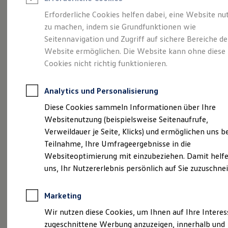
Reifenpakete
Leasing
Erforderliche Cookies helfen dabei, eine Website nu
Leasing-Angebote
zu machen, indem sie Grundfunktionen wie
Eine Klasse für sich.
Gebrauchtwagen Leasing
Seitennavigation und Zugriff auf sichere Bereiche de
Junge Gebrauchtwagen-Leasing
Elektroauto Leasing
Website ermöglichen. Die Website kann ohne diese
Der Golf.
Kleinwagen-Leasing
Cookies nicht richtig funktionieren.
Leasing ohne Anzahlung
Finanzierung
Autokredit mit Schlussrate
Analytics und Personalisierung
Versicherungen und Garantien
Kfz-Versicherung
Diese Cookies sammeln Informationen über Ihre
Restschuldversicherungen
Websitenutzung (beispielsweise Seitenaufrufe,
Garantien
Verweildauer je Seite, Klicks) und ermöglichen uns b
Wartungsverträge
Geschäftskunden
Teilnahme, Ihre Umfrageergebnisse in die
Professional Class bei Volkswagen
Websiteoptimierung mit einzubeziehen. Damit helfe
Großkunden
(
Impressum & Rechtliches
)
uns, Ihr Nutzererlebnis persönlich auf Sie zuzuschne
Behörden
Direktkunden
Sonderfahrzeuge
Marketing
Anpfiff zum Gewinn
Elektromobilität
Wir nutzen diese Cookies, um Ihnen auf Ihre Intere
Elektroautos
zugeschnittene Werbung anzuzeigen, innerhalb und
ID. Tutorials