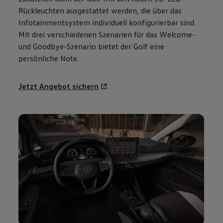
Motorenöl und Flüssigkeiten
Rückleuchten ausgestattet werden, die über das
Räder und Reifen
Infotainmentsystem individuell konfigurierbar sind.
Pannen- und Unfallhilfe
Mit drei verschiedenen Szenarien für das Welcome-
Economy Service
Volkswagen Teile
und Goodbye-Szenario bietet der
Golf
eine
Zubehör
persönliche Note.
Modellspezifisches Zubehör
Schutz und Pflege
Transport
Jetzt Angebot sichern
Entertainment und Elektronik
Individualisieren
Wallbox und Ladekabel
Digitale Extras
Dienste für Ihr Modell finden
Volkswagen Apps, Login und Shop
Handy und Fahrzeug verbinden
Updates für Software, Karten und Radio
Über Ihr Auto
Vorgängermodelle
Kundeninformationen
Volkswagen Kundenbetreuung
Warn- und Kontrollleuchten
Assistenzsysteme
Digitale Betriebsanleitung
Live Beratung