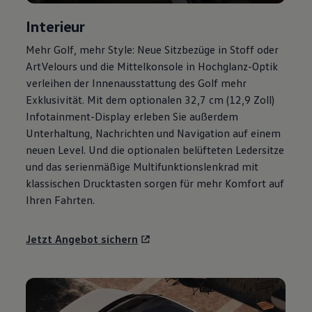
Magazin
Interieur
Lifestyle
Transport
Mehr
Golf
, mehr Style: Neue Sitzbezüge in Stoff oder
Familie
Elektromobilität
ArtVelours und die Mittelkonsole in Hochglanz-Optik
Volkswagen R
verleihen der Innenausstattung des
Golf
mehr
Pannen- und Unfallhilfe
Exklusivität. Mit dem optionalen 32,7 cm (12,9 Zoll)
Volkswagen Kundenbetreuung
Infotainment-Display erleben Sie außerdem
Unterhaltung, Nachrichten und Navigation auf einem
neuen Level. Und die optionalen belüfteten Ledersitze
und das serienmäßige Multifunktionslenkrad mit
klassischen Drucktasten sorgen für mehr Komfort auf
Ihren Fahrten.
Jetzt Angebot sichern