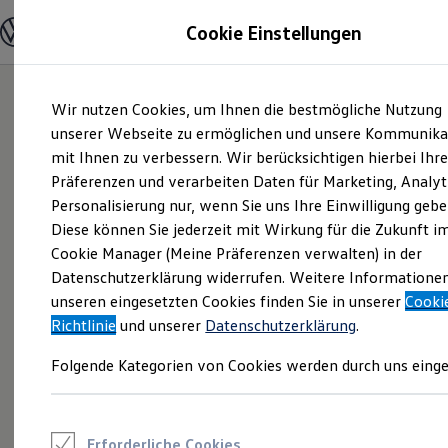
Modelle und Konfigurator
Cookie Einstellungen
Konfigurator
Modelle vergleichen
Konfiguration laden
Zum
Zum
Autosuche
Wir nutzen Cookies, um Ihnen die bestmögliche Nutzung
Hauptinhalt
Footer
Elektroautos
springen
springen
unserer Webseite zu ermöglichen und unsere Kommunika
ENERGY Sondermodelle
Nutzfahrzeuge
mit Ihnen zu verbessern. Wir berücksichtigen hierbei Ihr
SUV und CUV
Präferenzen und verarbeiten Daten für Marketing, Analyt
Familienautos
Personalisierung nur, wenn Sie uns Ihre Einwilligung gebe
Kombis
Kompaktwagen
Diese können Sie jederzeit mit Wirkung für die Zukunft i
Sportwagen
Cookie Manager (Meine Präferenzen verwalten) in der
Schnell verfügbare Fahrzeuge
Angebote und Produkte
Datenschutzerklärung widerrufen. Weitere Informatione
Aktuelle Angebote
unseren eingesetzten Cookies finden Sie in unserer
Cooki
E-Auto-Förderung
Richtlinie
und unserer
Datenschutzerklärung
.
Volkswagen Marktplatz
Die ENERGY Sondermodelle
Folgende Kategorien von Cookies werden durch uns einge
Junge Gebrauchtwagen und Gebrauchtwagen
Volkswagen Zertifizierte Gebrauchtwagen
Elektromobilität bei Gebrauchtwagen
Zubehör- und Serviceangebote
Saisonangebote
Erforderliche Cookies