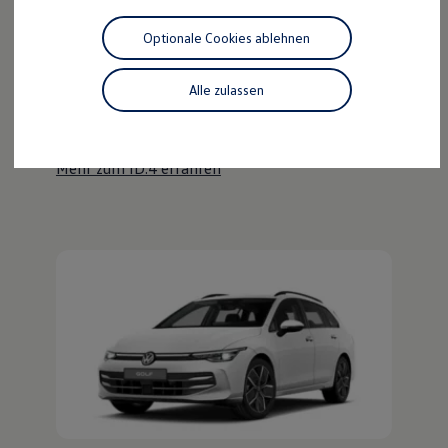
Motorenöl und Flüssigkeiten
Räder und Reifen
Optionale Cookies ablehnen
Pannen- und Unfallhilfe
Der ID.4
Economy Service
Volkswagen Teile
Alle zulassen
Kraftvoll wie ein SUV, nachhaltig wie ein ID.
Zubehör
Modellspezifisches Zubehör
Entdecken Sie den ID.4!
Schutz und Pflege
Transport
Mehr zum ID.4 erfahren
Entertainment und Elektronik
Individualisieren
Wallbox und Ladekabel
Digitale Extras
Dienste für Ihr Modell finden
Volkswagen Apps, Login und Shop
Handy und Fahrzeug verbinden
Updates für Software, Karten und Radio
Über Ihr Auto
Vorgängermodelle
Kundeninformationen
Volkswagen Kundenbetreuung
Warn- und Kontrollleuchten
Assistenzsysteme
Digitale Betriebsanleitung
Live Beratung