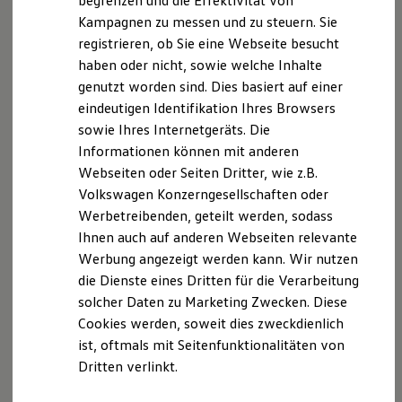
begrenzen und die Effektivität von
Hybridautos
Kampagnen zu messen und zu steuern. Sie
Marke und Erlebnis
registrieren, ob Sie eine Webseite besucht
Volkswagen R und R Experience
R-Modelle
haben oder nicht, sowie welche Inhalte
R Experience
Der T-Cross
genutzt worden sind. Dies basiert auf einer
Driving Experience
eindeutigen Identifikation Ihres Browsers
Volkswagen entdecken
Wendig, flexibel, vielseitig. Entdecken Sie den
Werkbesichtigung
sowie Ihres Internetgeräts. Die
Factory visit
T‑Cross.
Informationen können mit anderen
Lifestyle Shop
Webseiten oder Seiten Dritter, wie z.B.
T-Roc Kollektion
Mehr zum T-Cross erfahren
Golf Kollektion
Volkswagen Konzerngesellschaften oder
ID. Kollektion
Werbetreibenden, geteilt werden, sodass
Volkswagen Kollektion
Ihnen auch auf anderen Webseiten relevante
R-Kollektion
GTI Kollektion
Werbung angezeigt werden kann. Wir nutzen
Fußball Drop
die Dienste eines Dritten für die Verarbeitung
we drive football
solcher Daten zu Marketing Zwecken. Diese
#wedriveproud
Besitzer und Service
Cookies werden, soweit dies zweckdienlich
myVolkswagen
ist, oftmals mit Seitenfunktionalitäten von
Software Updates
Dritten verlinkt.
Service und Ersatzteile
Inspektion und HU/AU
Reparaturen und Checks