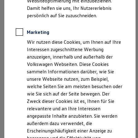
Websiteoptimierung mit einzubeziehen.
Elektrofahrzeugkonzepte
Damit helfen sie uns, Ihr Nutzererlebnis
ID. EVERY1
Reichweite
persönlich auf Sie zuzuschneiden.
Reichweite der ID. Modelle
Reichweite im Winter
Rekuperation
Marketing
Der neue ID.3 Neo
Laden
Wir nutzen diese Cookies, um Ihnen auf Ihre
Laden unterwegs
Laden Zuhause
Interessen zugeschnittene Werbung
So geht neu. Klar im Design. Stark im Alltag.
Ladestationen finden
anzuzeigen, innerhalb und außerhalb der
Entdecken Sie jetzt den neuen ID.3 Neo!
Ladezeitensimulator
Volkswagen Webseiten. Diese Cookies
Batterie
Sicherheit
Mehr zum ID.3 Neo erfahren
sammeln Informationen darüber, wie Sie
Garantie und Lebensdauer
unsere Webseite nutzen, zum Beispiel,
Nachhaltigkeit
welche Seiten Sie am meisten besuchen oder
Technologie
Kosten und Kauf
wie Sie sich auf der Seite bewegen. Der
Verbrauchskosten
Zweck dieser Cookies ist es, Ihnen für Sie
Kaufoptionen
relevantere und an Ihre Interessen
E-Auto-Förderung
Software und Konnektivität
angepasste Inhalte anzubieten. Sie werden
Die ID. Software 6
außerdem dazu verwendet, die
ID. Software Versionen und Updates
Erscheinungshäufigkeit einer Anzeige zu
Digitale Extras
Schnittstellen zu Ihrem ID.