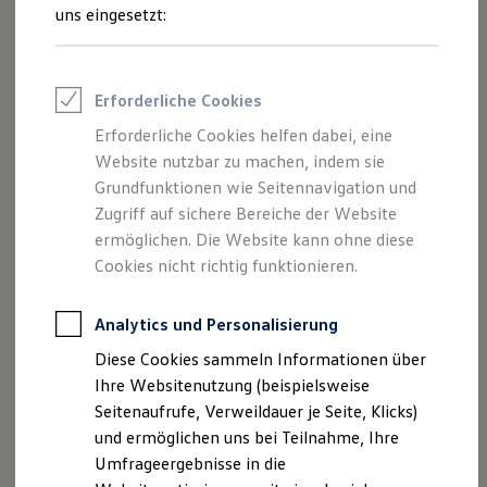
Reifenpakete
uns eingesetzt:
Leasing
Leasing-Angebote
Gebrauchtwagen Leasing
Junge Gebrauchtwagen-Leasing
Erforderliche Cookies
Elektroauto Leasing
Kleinwagen-Leasing
Erforderliche Cookies helfen dabei, eine
Leasing ohne Anzahlung
Der Polo
Website nutzbar zu machen, indem sie
Finanzierung
Autokredit mit Schlussrate
Grundfunktionen wie Seitennavigation und
Versicherungen und Garantien
Zugriff auf sichere Bereiche der Website
Kompakt, wendig und voller Möglichkeiten.
Kfz-Versicherung
ermöglichen. Die Website kann ohne diese
Entdecken Sie den Polo.
Restschuldversicherungen
Garantien
Cookies nicht richtig funktionieren.
Wartungsverträge
Mehr zum Polo erfahren
Geschäftskunden
Professional Class bei Volkswagen
Analytics und Personalisierung
Großkunden
Diese Cookies sammeln Informationen über
Behörden
Direktkunden
Ihre Websitenutzung (beispielsweise
Sonderfahrzeuge
Seitenaufrufe, Verweildauer je Seite, Klicks)
Anpfiff zum Gewinn
und ermöglichen uns bei Teilnahme, Ihre
Elektromobilität
Elektroautos
Umfrageergebnisse in die
ID. Tutorials