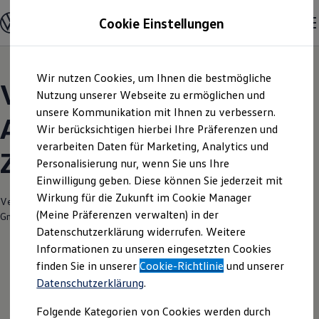
Modelle und Konfigurator
Cookie Einstellungen
Konfigurator
Modelle vergleichen
Konfiguration laden
Zum
Zum
Autosuche
Wir nutzen Cookies, um Ihnen die bestmögliche
Hauptinhalt
Footer
Elektroautos
Volkswagen Modelle |
springen
springen
Nutzung unserer Webseite zu ermöglichen und
ENERGY Sondermodelle
Nutzfahrzeuge
unsere Kommunikation mit Ihnen zu verbessern.
Autohaus Kießling
SUV und CUV
Wir berücksichtigen hierbei Ihre Präferenzen und
Familienautos
verarbeiten Daten für Marketing, Analytics und
Kombis
Zwickau
Kompaktwagen
Personalisierung nur, wenn Sie uns Ihre
Sportwagen
Einwilligung geben. Diese können Sie jederzeit mit
Schnell verfügbare Fahrzeuge
Angebote und Produkte
Wirkung für die Zukunft im Cookie Manager
Verantwortlich für die Inhalte auf dieser Seite ist die Autohaus Kießling
Aktuelle Angebote
(Meine Präferenzen verwalten) in der
GmbH & Co. KG
(
Impressum & Rechtliches
)
E-Auto-Förderung
Datenschutzerklärung widerrufen. Weitere
Volkswagen Marktplatz
Informationen zu unseren eingesetzten Cookies
Die ENERGY Sondermodelle
Junge Gebrauchtwagen und Gebrauchtwagen
finden Sie in unserer
Cookie-Richtlinie
und unserer
Volkswagen Zertifizierte Gebrauchtwagen
Datenschutzerklärung
.
Elektromobilität bei Gebrauchtwagen
Zubehör- und Serviceangebote
Folgende Kategorien von Cookies werden durch
Saisonangebote