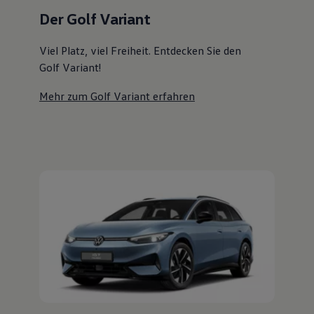
Magazin
Der Golf Variant
Lifestyle
Transport
Familie
Viel Platz, viel Freiheit. Entdecken Sie den
Elektromobilität
Golf Variant!
Volkswagen R
Pannen- und Unfallhilfe
Mehr zum Golf Variant erfahren
Volkswagen Kundenbetreuung