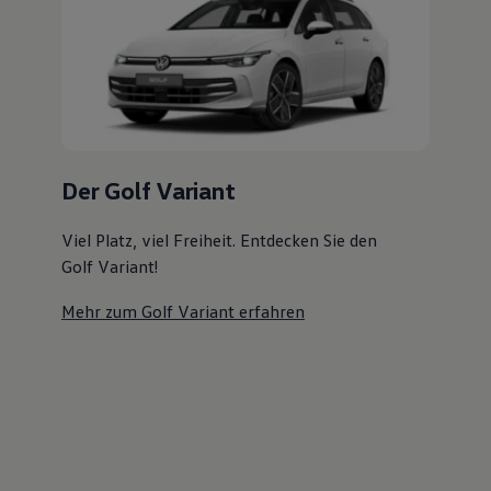
Magazin
Der Golf Variant
Lifestyle
Transport
Familie
Viel Platz, viel Freiheit. Entdecken Sie den
Elektromobilität
Golf Variant!
Volkswagen R
Pannen- und Unfallhilfe
Mehr zum Golf Variant erfahren
Volkswagen Kundenbetreuung