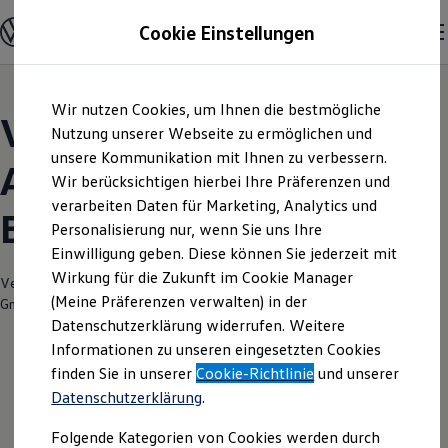
Modelle und Konfigurator
Cookie Einstellungen
Konfigurator
Modelle vergleichen
Konfiguration laden
Zum
Zum
Autosuche
Wir nutzen Cookies, um Ihnen die bestmögliche
Hauptinhalt
Footer
Elektroautos
Volkswagen Modelle |
springen
springen
Nutzung unserer Webseite zu ermöglichen und
ENERGY Sondermodelle
Nutzfahrzeuge
unsere Kommunikation mit Ihnen zu verbessern.
Autohaus Klaiber
SUV und CUV
Wir berücksichtigen hierbei Ihre Präferenzen und
Familienautos
verarbeiten Daten für Marketing, Analytics und
Kombis
Balgheim
Kompaktwagen
Personalisierung nur, wenn Sie uns Ihre
Sportwagen
Einwilligung geben. Diese können Sie jederzeit mit
Schnell verfügbare Fahrzeuge
Angebote und Produkte
Wirkung für die Zukunft im Cookie Manager
Verantwortlich für die Inhalte auf dieser Seite ist die Autohaus Klaiber
Aktuelle Angebote
(Meine Präferenzen verwalten) in der
GmbH
(
Impressum & Rechtliches
)
E-Auto-Förderung
Datenschutzerklärung widerrufen. Weitere
Volkswagen Marktplatz
Informationen zu unseren eingesetzten Cookies
Die ENERGY Sondermodelle
Junge Gebrauchtwagen und Gebrauchtwagen
finden Sie in unserer
Cookie-Richtlinie
und unserer
Volkswagen Zertifizierte Gebrauchtwagen
Datenschutzerklärung
.
Elektromobilität bei Gebrauchtwagen
Zubehör- und Serviceangebote
Folgende Kategorien von Cookies werden durch
Saisonangebote