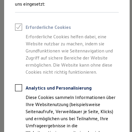
Reifenpakete
uns eingesetzt:
Leasing
Leasing-Angebote
Gebrauchtwagen Leasing
Junge Gebrauchtwagen-Leasing
Erforderliche Cookies
Elektroauto Leasing
Kleinwagen-Leasing
Erforderliche Cookies helfen dabei, eine
Leasing ohne Anzahlung
Der Polo
Website nutzbar zu machen, indem sie
Finanzierung
Autokredit mit Schlussrate
Grundfunktionen wie Seitennavigation und
Versicherungen und Garantien
Zugriff auf sichere Bereiche der Website
Kompakt, wendig und voller Möglichkeiten.
Kfz-Versicherung
ermöglichen. Die Website kann ohne diese
Entdecken Sie den Polo.
Restschuldversicherungen
Garantien
Cookies nicht richtig funktionieren.
Wartungsverträge
Mehr zum Polo erfahren
Geschäftskunden
Professional Class bei Volkswagen
Analytics und Personalisierung
Großkunden
Diese Cookies sammeln Informationen über
Behörden
Direktkunden
Ihre Websitenutzung (beispielsweise
Sonderfahrzeuge
Seitenaufrufe, Verweildauer je Seite, Klicks)
Anpfiff zum Gewinn
und ermöglichen uns bei Teilnahme, Ihre
Elektromobilität
Elektroautos
Umfrageergebnisse in die
ID. Tutorials