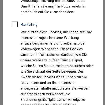
Websiteoptimierung mit einzubeziehen.
Elektrofahrzeugkonzepte
Damit helfen sie uns, Ihr Nutzererlebnis
ID. EVERY1
Reichweite
persönlich auf Sie zuzuschneiden.
Reichweite der ID. Modelle
Reichweite im Winter
Rekuperation
Marketing
Der neue ID.3 Neo
Laden
Wir nutzen diese Cookies, um Ihnen auf Ihre
Laden unterwegs
Laden Zuhause
Interessen zugeschnittene Werbung
So geht neu. Klar im Design. Stark im Alltag.
Ladestationen finden
anzuzeigen, innerhalb und außerhalb der
Entdecken Sie jetzt den neuen ID.3 Neo!
Ladezeitensimulator
Volkswagen Webseiten. Diese Cookies
Batterie
Sicherheit
Mehr zum ID.3 Neo erfahren
sammeln Informationen darüber, wie Sie
Garantie und Lebensdauer
unsere Webseite nutzen, zum Beispiel,
Nachhaltigkeit
welche Seiten Sie am meisten besuchen oder
Technologie
Kosten und Kauf
wie Sie sich auf der Seite bewegen. Der
Verbrauchskosten
Zweck dieser Cookies ist es, Ihnen für Sie
Kaufoptionen
relevantere und an Ihre Interessen
E-Auto-Förderung
Software und Konnektivität
angepasste Inhalte anzubieten. Sie werden
Die ID. Software 6
außerdem dazu verwendet, die
ID. Software Versionen und Updates
Erscheinungshäufigkeit einer Anzeige zu
Digitale Extras
Schnittstellen zu Ihrem ID.