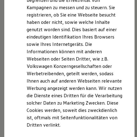
begrenzen und die Effektivität von
Hybridautos
Kampagnen zu messen und zu steuern. Sie
Marke und Erlebnis
registrieren, ob Sie eine Webseite besucht
Volkswagen R und R Experience
R-Modelle
haben oder nicht, sowie welche Inhalte
R Experience
Der T-Cross
genutzt worden sind. Dies basiert auf einer
Driving Experience
eindeutigen Identifikation Ihres Browsers
Volkswagen entdecken
Wendig, flexibel, vielseitig. Entdecken Sie den
Werkbesichtigung
sowie Ihres Internetgeräts. Die
Factory visit
T‑Cross.
Informationen können mit anderen
Lifestyle Shop
Webseiten oder Seiten Dritter, wie z.B.
T-Roc Kollektion
Mehr zum T-Cross erfahren
Golf Kollektion
Volkswagen Konzerngesellschaften oder
ID. Kollektion
Werbetreibenden, geteilt werden, sodass
Volkswagen Kollektion
Ihnen auch auf anderen Webseiten relevante
R-Kollektion
GTI Kollektion
Werbung angezeigt werden kann. Wir nutzen
Fußball Drop
die Dienste eines Dritten für die Verarbeitung
we drive football
solcher Daten zu Marketing Zwecken. Diese
#wedriveproud
Besitzer und Service
Cookies werden, soweit dies zweckdienlich
myVolkswagen
ist, oftmals mit Seitenfunktionalitäten von
Software Updates
Dritten verlinkt.
Service und Ersatzteile
Inspektion und HU/AU
Reparaturen und Checks