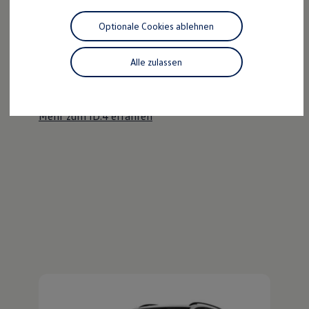
Motorenöl und Flüssigkeiten
Räder und Reifen
Optionale Cookies ablehnen
Pannen- und Unfallhilfe
Der ID.4
Economy Service
Volkswagen Teile
Alle zulassen
Kraftvoll wie ein SUV, nachhaltig wie ein ID.
Zubehör
Modellspezifisches Zubehör
Entdecken Sie den ID.4!
Schutz und Pflege
Transport
Mehr zum ID.4 erfahren
Entertainment und Elektronik
Individualisieren
Wallbox und Ladekabel
Digitale Extras
Dienste für Ihr Modell finden
Volkswagen Apps, Login und Shop
Handy und Fahrzeug verbinden
Updates für Software, Karten und Radio
Über Ihr Auto
Vorgängermodelle
Kundeninformationen
Volkswagen Kundenbetreuung
Warn- und Kontrollleuchten
Assistenzsysteme
Digitale Betriebsanleitung
Live Beratung