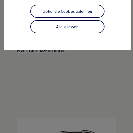
Motorenöl und Flüssigkeiten
Räder und Reifen
Optionale Cookies ablehnen
Pannen- und Unfallhilfe
Der ID.4
Economy Service
Volkswagen Teile
Alle zulassen
Kraftvoll wie ein SUV, nachhaltig wie ein ID.
Zubehör
Modellspezifisches Zubehör
Entdecken Sie den ID.4!
Schutz und Pflege
Transport
Mehr zum ID.4 erfahren
Entertainment und Elektronik
Individualisieren
Wallbox und Ladekabel
Digitale Extras
Dienste für Ihr Modell finden
Volkswagen Apps, Login und Shop
Handy und Fahrzeug verbinden
Updates für Software, Karten und Radio
Über Ihr Auto
Vorgängermodelle
Kundeninformationen
Volkswagen Kundenbetreuung
Warn- und Kontrollleuchten
Assistenzsysteme
Digitale Betriebsanleitung
Live Beratung