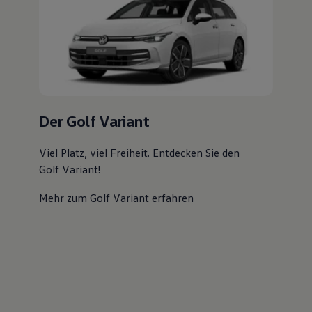
Magazin
Der Golf Variant
Lifestyle
Transport
Familie
Viel Platz, viel Freiheit. Entdecken Sie den
Elektromobilität
Golf Variant!
Volkswagen R
Pannen- und Unfallhilfe
Mehr zum Golf Variant erfahren
Volkswagen Kundenbetreuung