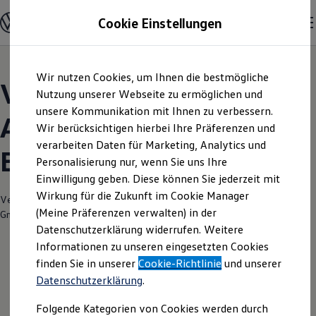
Modelle und Konfigurator
Cookie Einstellungen
Konfigurator
Modelle vergleichen
Konfiguration laden
Zum
Zum
Autosuche
Wir nutzen Cookies, um Ihnen die bestmögliche
Hauptinhalt
Footer
Elektroautos
Volkswagen Modelle |
springen
springen
Nutzung unserer Webseite zu ermöglichen und
ENERGY Sondermodelle
Nutzfahrzeuge
unsere Kommunikation mit Ihnen zu verbessern.
Autohaus Lademann
SUV und CUV
Wir berücksichtigen hierbei Ihre Präferenzen und
Familienautos
verarbeiten Daten für Marketing, Analytics und
Kombis
Buchen
Kompaktwagen
Personalisierung nur, wenn Sie uns Ihre
Sportwagen
Einwilligung geben. Diese können Sie jederzeit mit
Schnell verfügbare Fahrzeuge
Angebote und Produkte
Wirkung für die Zukunft im Cookie Manager
Verantwortlich für die Inhalte auf dieser Seite ist die Autohaus Lademann
Aktuelle Angebote
(Meine Präferenzen verwalten) in der
GmbH
(
Impressum & Rechtliches
)
E-Auto-Förderung
Datenschutzerklärung widerrufen. Weitere
Volkswagen Marktplatz
Informationen zu unseren eingesetzten Cookies
Die ENERGY Sondermodelle
Junge Gebrauchtwagen und Gebrauchtwagen
finden Sie in unserer
Cookie-Richtlinie
und unserer
Volkswagen Zertifizierte Gebrauchtwagen
Datenschutzerklärung
.
Elektromobilität bei Gebrauchtwagen
Zubehör- und Serviceangebote
Folgende Kategorien von Cookies werden durch
Saisonangebote