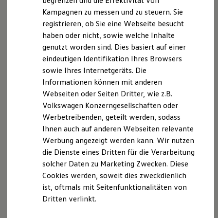
begrenzen und die Effektivität von
Hybridautos
Kampagnen zu messen und zu steuern. Sie
Marke und Erlebnis
registrieren, ob Sie eine Webseite besucht
Volkswagen R und R Experience
R-Modelle
haben oder nicht, sowie welche Inhalte
R Experience
Der T-Cross
genutzt worden sind. Dies basiert auf einer
Driving Experience
eindeutigen Identifikation Ihres Browsers
Volkswagen entdecken
Wendig, flexibel, vielseitig. Entdecken Sie den
Werkbesichtigung
sowie Ihres Internetgeräts. Die
Factory visit
T‑Cross.
Informationen können mit anderen
Lifestyle Shop
Webseiten oder Seiten Dritter, wie z.B.
T-Roc Kollektion
Mehr zum T-Cross erfahren
Golf Kollektion
Volkswagen Konzerngesellschaften oder
ID. Kollektion
Werbetreibenden, geteilt werden, sodass
Volkswagen Kollektion
Ihnen auch auf anderen Webseiten relevante
R-Kollektion
GTI Kollektion
Werbung angezeigt werden kann. Wir nutzen
Fußball Drop
die Dienste eines Dritten für die Verarbeitung
we drive football
solcher Daten zu Marketing Zwecken. Diese
#wedriveproud
Besitzer und Service
Cookies werden, soweit dies zweckdienlich
myVolkswagen
ist, oftmals mit Seitenfunktionalitäten von
Software Updates
Dritten verlinkt.
Service und Ersatzteile
Inspektion und HU/AU
Reparaturen und Checks