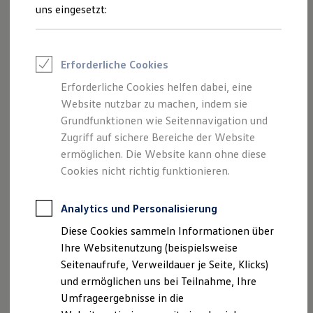
Reifenpakete
uns eingesetzt:
Leasing
Leasing-Angebote
Gebrauchtwagen Leasing
Junge Gebrauchtwagen-Leasing
Erforderliche Cookies
Elektroauto Leasing
Kleinwagen-Leasing
Erforderliche Cookies helfen dabei, eine
Leasing ohne Anzahlung
Der Polo
Website nutzbar zu machen, indem sie
Finanzierung
Autokredit mit Schlussrate
Grundfunktionen wie Seitennavigation und
Versicherungen und Garantien
Zugriff auf sichere Bereiche der Website
Kompakt, wendig und voller Möglichkeiten.
Kfz-Versicherung
ermöglichen. Die Website kann ohne diese
Entdecken Sie den Polo.
Restschuldversicherungen
Garantien
Cookies nicht richtig funktionieren.
Wartungsverträge
Mehr zum Polo erfahren
Geschäftskunden
Professional Class bei Volkswagen
Analytics und Personalisierung
Großkunden
Diese Cookies sammeln Informationen über
Behörden
Direktkunden
Ihre Websitenutzung (beispielsweise
Sonderfahrzeuge
Seitenaufrufe, Verweildauer je Seite, Klicks)
Anpfiff zum Gewinn
und ermöglichen uns bei Teilnahme, Ihre
Elektromobilität
Elektroautos
Umfrageergebnisse in die
ID. Tutorials