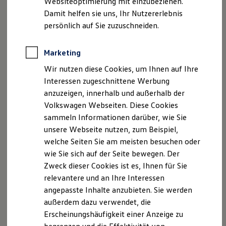
Websiteoptimierung mit einzubeziehen.
Elektrofahrzeugkonzepte
Damit helfen sie uns, Ihr Nutzererlebnis
ID. EVERY1
Reichweite
persönlich auf Sie zuzuschneiden.
Reichweite der ID. Modelle
Reichweite im Winter
Rekuperation
Marketing
Der neue ID.3 Neo
Laden
Wir nutzen diese Cookies, um Ihnen auf Ihre
Laden unterwegs
Laden Zuhause
Interessen zugeschnittene Werbung
So geht neu. Klar im Design. Stark im Alltag.
Ladestationen finden
anzuzeigen, innerhalb und außerhalb der
Entdecken Sie jetzt den neuen ID.3 Neo!
Ladezeitensimulator
Volkswagen Webseiten. Diese Cookies
Batterie
Sicherheit
Mehr zum ID.3 Neo erfahren
sammeln Informationen darüber, wie Sie
Garantie und Lebensdauer
unsere Webseite nutzen, zum Beispiel,
Nachhaltigkeit
welche Seiten Sie am meisten besuchen oder
Technologie
Kosten und Kauf
wie Sie sich auf der Seite bewegen. Der
Verbrauchskosten
Zweck dieser Cookies ist es, Ihnen für Sie
Kaufoptionen
relevantere und an Ihre Interessen
E-Auto-Förderung
Software und Konnektivität
angepasste Inhalte anzubieten. Sie werden
Die ID. Software 6
außerdem dazu verwendet, die
ID. Software Versionen und Updates
Erscheinungshäufigkeit einer Anzeige zu
Digitale Extras
Schnittstellen zu Ihrem ID.