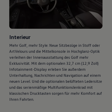
Magazin
Lifestyle
Transport
Familie
Elektromobilität
Volkswagen R
Pannen- und Unfallhilfe
Volkswagen Kundenbetreuung
Interieur
Mehr
Golf
, mehr Style: Neue Sitzbezüge in Stoff oder
ArtVelours und die Mittelkonsole in Hochglanz-Optik
verleihen der Innenausstattung des
Golf
mehr
Exklusivität. Mit dem optionalen 32,7 cm (12,9 Zoll)
Infotainment-Display erleben Sie außerdem
Unterhaltung, Nachrichten und Navigation auf einem
neuen Level. Und die optionalen belüfteten Ledersitze
und das serienmäßige Multifunktionslenkrad mit
klassischen Drucktasten sorgen für mehr Komfort auf
Ihren Fahrten.