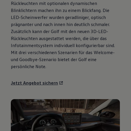
Rückleuchten mit optionalen dynamischen
Motorenöl und Flüssigkeiten
Räder und Reifen
Blinklichtern machen ihn zu einem Blickfang. Die
Pannen- und Unfallhilfe
LED-Scheinwerfer wurden geradliniger, optisch
Economy Service
prägnanter und nach innen hin deutlich schmaler.
Volkswagen Teile
Zubehör
Zusätzlich kann der
Golf
mit den neuen 3D-LED-
Modellspezifisches Zubehör
Rückleuchten ausgestattet werden, die über das
Schutz und Pflege
Infotainmentsystem individuell konfigurierbar sind.
Transport
Entertainment und Elektronik
Mit drei verschiedenen Szenarien für das Welcome-
Individualisieren
und Goodbye-Szenario bietet der
Golf
eine
Wallbox und Ladekabel
persönliche Note.
Digitale Extras
Dienste für Ihr Modell finden
Volkswagen Apps, Login und Shop
Jetzt Angebot sichern
Handy und Fahrzeug verbinden
Updates für Software, Karten und Radio
Über Ihr Auto
Vorgängermodelle
Kundeninformationen
Volkswagen Kundenbetreuung
Warn- und Kontrollleuchten
Assistenzsysteme
Digitale Betriebsanleitung
Live Beratung