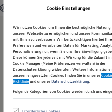
Modelle und Konfigurator
Cookie Einstellungen
Konfigurator
Modelle vergleichen
Konfiguration laden
Zum
Zum
Autosuche
Wir nutzen Cookies, um Ihnen die bestmögliche Nutzung
Hauptinhalt
Footer
Elektroautos
springen
springen
unserer Webseite zu ermöglichen und unsere Kommunika
ENERGY Sondermodelle
Nutzfahrzeuge
mit Ihnen zu verbessern. Wir berücksichtigen hierbei Ihr
SUV und CUV
Präferenzen und verarbeiten Daten für Marketing, Analyt
Familienautos
Personalisierung nur, wenn Sie uns Ihre Einwilligung gebe
Kombis
Kompaktwagen
Diese können Sie jederzeit mit Wirkung für die Zukunft i
Sportwagen
Cookie Manager (Meine Präferenzen verwalten) in der
Schnell verfügbare Fahrzeuge
Angebote und Produkte
Datenschutzerklärung widerrufen. Weitere Informatione
Aktuelle Angebote
unseren eingesetzten Cookies finden Sie in unserer
Cooki
E-Auto-Förderung
Richtlinie
und unserer
Datenschutzerklärung
.
Volkswagen Marktplatz
Die ENERGY Sondermodelle
Folgende Kategorien von Cookies werden durch uns einge
Junge Gebrauchtwagen und Gebrauchtwagen
Volkswagen Zertifizierte Gebrauchtwagen
Elektromobilität bei Gebrauchtwagen
Zubehör- und Serviceangebote
Saisonangebote
Erforderliche Cookies