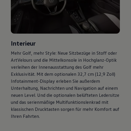
Magazin
Lifestyle
Transport
Familie
Elektromobilität
Volkswagen R
Pannen- und Unfallhilfe
Volkswagen Kundenbetreuung
Interieur
Mehr
Golf
, mehr Style: Neue Sitzbezüge in Stoff oder
ArtVelours und die Mittelkonsole in Hochglanz-Optik
verleihen der Innenausstattung des
Golf
mehr
Exklusivität. Mit dem optionalen 32,7 cm (12,9 Zoll)
Infotainment-Display erleben Sie außerdem
Unterhaltung, Nachrichten und Navigation auf einem
neuen Level. Und die optionalen belüfteten Ledersitze
und das serienmäßige Multifunktionslenkrad mit
klassischen Drucktasten sorgen für mehr Komfort auf
Ihren Fahrten.