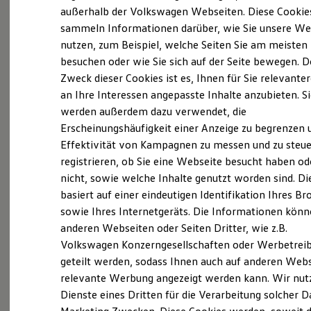
Probefahrt vereinbaren
Elektrofahrzeugkonzepte
außerhalb der Volkswagen Webseiten. Diese Cookie
ID. EVERY1
sammeln Informationen darüber, wie Sie unsere We
Reichweite
nutzen, zum Beispiel, welche Seiten Sie am meisten
Reichweite der ID. Modelle
Reichweite im Winter
besuchen oder wie Sie sich auf der Seite bewegen. D
Rekuperation
Zweck dieser Cookies ist es, Ihnen für Sie relevante
Fahrzeugangebot anfordern
Laden
an Ihre Interessen angepasste Inhalte anzubieten. S
Laden unterwegs
Laden Zuhause
werden außerdem dazu verwendet, die
Ladestationen finden
Erscheinungshäufigkeit einer Anzeige zu begrenzen 
Ladezeitensimulator
Effektivität von Kampagnen zu messen und zu steue
Batterie
Servicetermin buchen
Sicherheit
registrieren, ob Sie eine Webseite besucht haben od
Garantie und Lebensdauer
nicht, sowie welche Inhalte genutzt worden sind. Di
Nachhaltigkeit
basiert auf einer eindeutigen Identifikation Ihres B
Technologie
Kosten und Kauf
sowie Ihres Internetgeräts. Die Informationen kön
Verbrauchskosten
anderen Webseiten oder Seiten Dritter, wie z.B.
Serviceanfrage stellen
Kaufoptionen
Volkswagen Konzerngesellschaften oder Werbetrei
E-Auto-Förderung
Software und Konnektivität
geteilt werden, sodass Ihnen auch auf anderen Web
Die ID. Software 6
relevante Werbung angezeigt werden kann. Wir nut
ID. Software Versionen und Updates
Dienste eines Dritten für die Verarbeitung solcher D
Details des Golf
Digitale Extras
Schnittstellen zu Ihrem ID.