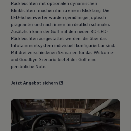
Rückleuchten mit optionalen dynamischen
Motorenöl und Flüssigkeiten
Räder und Reifen
Blinklichtern machen ihn zu einem Blickfang. Die
Pannen- und Unfallhilfe
LED-Scheinwerfer wurden geradliniger, optisch
Economy Service
prägnanter und nach innen hin deutlich schmaler.
Volkswagen Teile
Zubehör
Zusätzlich kann der
Golf
mit den neuen 3D-LED-
Modellspezifisches Zubehör
Rückleuchten ausgestattet werden, die über das
Schutz und Pflege
Infotainmentsystem individuell konfigurierbar sind.
Transport
Entertainment und Elektronik
Mit drei verschiedenen Szenarien für das Welcome-
Individualisieren
und Goodbye-Szenario bietet der
Golf
eine
Wallbox und Ladekabel
persönliche Note.
Digitale Extras
Dienste für Ihr Modell finden
Volkswagen Apps, Login und Shop
Jetzt Angebot sichern
Handy und Fahrzeug verbinden
Updates für Software, Karten und Radio
Über Ihr Auto
Vorgängermodelle
Kundeninformationen
Volkswagen Kundenbetreuung
Warn- und Kontrollleuchten
Assistenzsysteme
Digitale Betriebsanleitung
Live Beratung