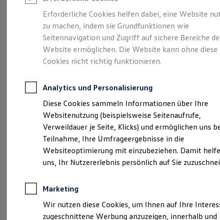
Reifenpakete
Leasing
Erforderliche Cookies helfen dabei, eine Website nu
Leasing-Angebote
zu machen, indem sie Grundfunktionen wie
Eine Klasse für sich.
Gebrauchtwagen Leasing
Seitennavigation und Zugriff auf sichere Bereiche de
Junge Gebrauchtwagen-Leasing
Elektroauto Leasing
Website ermöglichen. Die Website kann ohne diese
Der Golf.
Kleinwagen-Leasing
Cookies nicht richtig funktionieren.
Leasing ohne Anzahlung
Finanzierung
Autokredit mit Schlussrate
Analytics und Personalisierung
Versicherungen und Garantien
Kfz-Versicherung
Diese Cookies sammeln Informationen über Ihre
Restschuldversicherungen
Websitenutzung (beispielsweise Seitenaufrufe,
Garantien
Verweildauer je Seite, Klicks) und ermöglichen uns b
Wartungsverträge
Geschäftskunden
Teilnahme, Ihre Umfrageergebnisse in die
Professional Class bei Volkswagen
Websiteoptimierung mit einzubeziehen. Damit helfe
Großkunden
(
Impressum & Rechtliches
)
uns, Ihr Nutzererlebnis persönlich auf Sie zuzuschne
Behörden
Direktkunden
Sonderfahrzeuge
Marketing
Anpfiff zum Gewinn
Elektromobilität
Wir nutzen diese Cookies, um Ihnen auf Ihre Intere
Elektroautos
zugeschnittene Werbung anzuzeigen, innerhalb und
ID. Tutorials