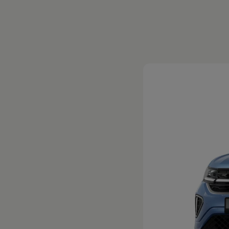
Magazin
Lifestyle
Transport
Familie
Elektromobilität
Volkswagen R
Pannen- und Unfallhilfe
Volkswagen Kundenbetreuung