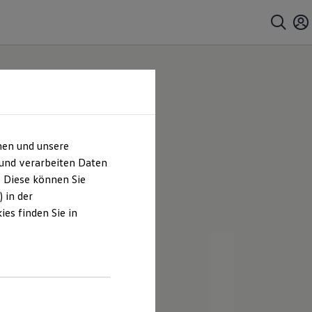
en Stade
hen und unsere
 und verarbeiten Daten
. Diese können Sie
 in der
es finden Sie in