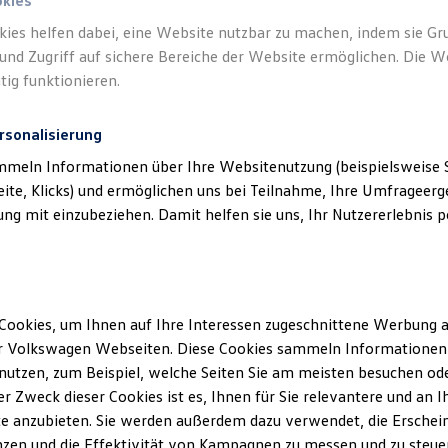
okies
kies helfen dabei, eine Website nutzbar zu machen, indem sie G
und Zugriff auf sichere Bereiche der Website ermöglichen. Die W
tig funktionieren.
rsonalisierung
mmeln Informationen über Ihre Websitenutzung (beispielsweise S
eite, Klicks) und ermöglichen uns bei Teilnahme, Ihre Umfrageerge
g mit einzubeziehen. Damit helfen sie uns, Ihr Nutzererlebnis pe
Cookies, um Ihnen auf Ihre Interessen zugeschnittene Werbung a
r Volkswagen Webseiten. Diese Cookies sammeln Informationen 
utzen, zum Beispiel, welche Seiten Sie am meisten besuchen oder
r Zweck dieser Cookies ist es, Ihnen für Sie relevantere und an I
ler Möglichkeiten. Entdecken Sie den Polo.
e anzubieten. Sie werden außerdem dazu verwendet, die Erschein
zen und die Effektivität von Kampagnen zu messen und zu steuern