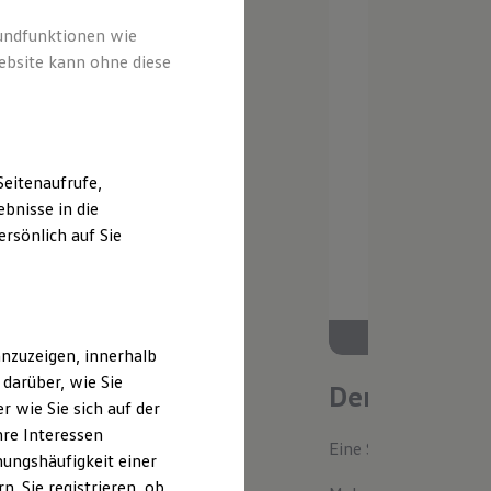
rundfunktionen wie
ebsite kann ohne diese
eitenaufrufe,
bnisse in die
rsönlich auf Sie
nzuzeigen, innerhalb
darüber, wie Sie
Der neue ID.
 wie Sie sich auf der
hre Interessen
Eine Spur Extra. Der n
ungshäufigkeit einer
. Sie registrieren, ob