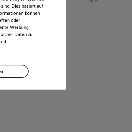
Mehr zum ID. Polo er
ind. Dies basiert auf
Informationen können
aften oder
evante Werbung
solcher Daten zu
 mit
en