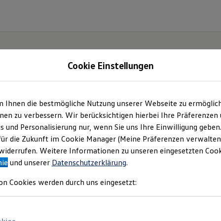
Cookie Einstellungen
| Autohaus Spreckels
m Ihnen die bestmögliche Nutzung unserer Webseite zu ermöglic
en zu verbessern. Wir berücksichtigen hierbei Ihre Präferenzen
sen GmbH & Co. KG
(
Impressum & Rechtliches
)
cs und Personalisierung nur, wenn Sie uns Ihre Einwilligung geben
für die Zukunft im Cookie Manager (Meine Präferenzen verwalten)
iderrufen. Weitere Informationen zu unseren eingesetzten Cooki
nie
und unserer
Datenschutzerklärung
.
on Cookies werden durch uns eingesetzt: