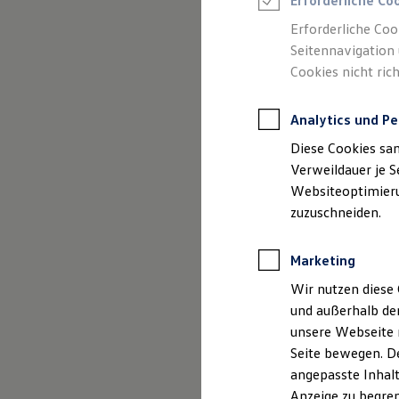
Erforderliche Co
Reifenpakete
Leasing
Erforderliche Coo
Leasing-Angebote
Seitennavigation 
Gebrauchtwagen Leasing
Cookies nicht rich
Junge Gebrauchtwagen-Leasing
Elektroauto Leasing
Kleinwagen-Leasing
Analytics und Pe
Leasing ohne Anzahlung
Finanzierung
Diese Cookies sa
Autokredit mit Schlussrate
Versicherungen und Garantien
Verweildauer je S
Kfz-Versicherung
Websiteoptimierun
Restschuldversicherungen
zuzuschneiden.
Garantien
Wartungsverträge
Geschäftskunden
Marketing
Professional Class bei Volkswagen
Großkunden
Wir nutzen diese 
Behörden
und außerhalb de
Direktkunden
Der Polo
Sonderfahrzeuge
unsere Webseite n
Anpfiff zum Gewinn
Seite bewegen. De
Elektromobilität
Kompakt, wendig und vol
angepasste Inhalt
Elektroautos
ID. Tutorials
Anzeige zu begren