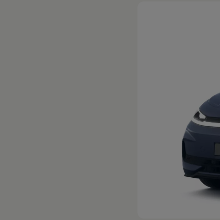
Hybridautos
Marke und Erlebnis
Volkswagen R und R Experience
R-Modelle
R Experience
Driving Experience
Volkswagen entdecken
Werkbesichtigung
Factory visit
Lifestyle Shop
T-Roc Kollektion
Golf Kollektion
ID. Kollektion
Volkswagen Kollektion
R-Kollektion
GTI Kollektion
Fußball Drop
we drive football
#wedriveproud
Besitzer und Service
myVolkswagen
Software Updates
Service und Ersatzteile
Inspektion und HU/AU
Reparaturen und Checks