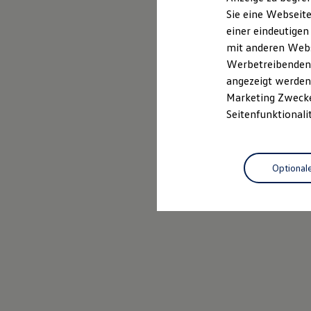
Mehr zum Polo erfahren
Elektrofahrzeugkonzepte
Sie eine Webseite
ID. EVERY1
einer eindeutigen
Reichweite
Reichweite der ID. Modelle
mit anderen Webse
Reichweite im Winter
Werbetreibenden,
Rekuperation
angezeigt werden 
Laden
Laden unterwegs
Marketing Zwecken
Laden Zuhause
Seitenfunktionali
Ladestationen finden
Ladezeitensimulator
Batterie
Sicherheit
Optional
Garantie und Lebensdauer
Nachhaltigkeit
Technologie
Kosten und Kauf
Verbrauchskosten
Kaufoptionen
E-Auto-Förderung
Software und Konnektivität
Die ID. Software 6
ID. Software Versionen und Updates
Digitale Extras
Schnittstellen zu Ihrem ID.