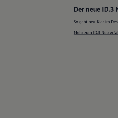
Motorenöl und Flüssigkeiten
Der neue ID.3
Räder und Reifen
Pannen- und Unfallhilfe
Economy Service
So geht neu. Klar im Des
Volkswagen Teile
Zubehör
Mehr zum ID.3 Neo erfa
Modellspezifisches Zubehör
Schutz und Pflege
Transport
Entertainment und Elektronik
Individualisieren
Wallbox und Ladekabel
Digitale Extras
Dienste für Ihr Modell finden
Volkswagen Apps, Login und Shop
Handy und Fahrzeug verbinden
Updates für Software, Karten und Radio
Über Ihr Auto
Vorgängermodelle
Kundeninformationen
Volkswagen Kundenbetreuung
Warn- und Kontrollleuchten
Assistenzsysteme
Digitale Betriebsanleitung
Live Beratung