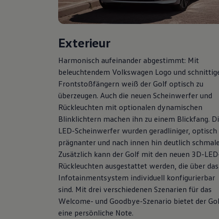
Hybridautos
Marke und Erlebnis
Volkswagen R und R Experience
R-Modelle
Exterieur
R Experience
Driving Experience
Volkswagen entdecken
Harmonisch aufeinander abgestimmt: Mit
Werkbesichtigung
beleuchtendem
Volkswagen
Logo und schnittig
Factory visit
Frontstoßfängern weiß der
Golf
optisch zu
Lifestyle Shop
T-Roc Kollektion
überzeugen. Auch die neuen Scheinwerfer und
Golf Kollektion
Rückleuchten mit optionalen dynamischen
ID. Kollektion
Blinklichtern machen ihn zu einem Blickfang. D
Volkswagen Kollektion
R-Kollektion
LED-Scheinwerfer wurden geradliniger, optisch
GTI Kollektion
prägnanter und nach innen hin deutlich schmale
Fußball Drop
Zusätzlich kann der
Golf
mit den neuen 3D-LED
we drive football
#wedriveproud
Rückleuchten ausgestattet werden, die über das
Besitzer und Service
Infotainmentsystem individuell konfigurierbar
myVolkswagen
sind. Mit drei verschiedenen Szenarien für das
Software Updates
Service und Ersatzteile
Welcome- und Goodbye-Szenario bietet der
Gol
Inspektion und HU/AU
eine persönliche Note.
Reparaturen und Checks