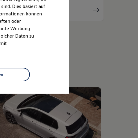
ind. Dies basiert auf
Serviceanfrage
stellen
Informationen können
aften oder
evante Werbung
solcher Daten zu
 mit
en