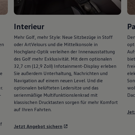
Interieur
P
Mehr
Golf
, mehr Style: Neue Sitzbezüge in Stoff
Den
en
oder ArtVelours und die Mittelkonsole in
opt
Hochglanz-Optik verleihen der Innenausstattung
Auf
des
Golf
mehr Exklusivität. Mit dem optionalen
bie
32,7 cm (12,9 Zoll) Infotainment-Display erleben
fre
ie
Sie außerdem Unterhaltung, Nachrichten und
ele
Navigation auf einem neuen Level. Und die
Son
r.
optionalen belüfteten Ledersitze und das
wol
-
serienmäßige Multifunktionslenkrad mit
Dac
klassischen Drucktasten sorgen für mehr Komfort
auf Ihren Fahrten.
Jet
f
Jetzt Angebot sichern