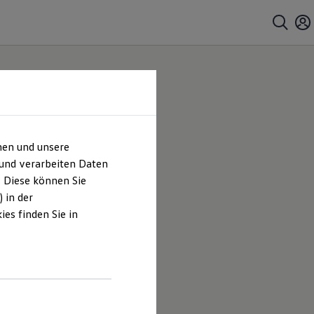
hen und unsere
 und verarbeiten Daten
. Diese können Sie
 in der
es finden Sie in