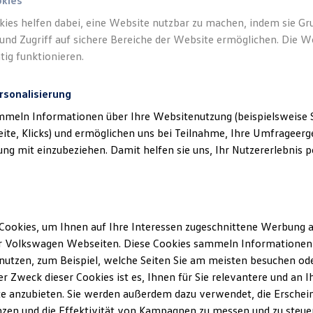
okies
kies helfen dabei, eine Website nutzbar zu machen, indem sie G
und Zugriff auf sichere Bereiche der Website ermöglichen. Die W
tig funktionieren.
rsonalisierung
mmeln Informationen über Ihre Websitenutzung (beispielsweise S
eite, Klicks) und ermöglichen uns bei Teilnahme, Ihre Umfrageerge
g mit einzubeziehen. Damit helfen sie uns, Ihr Nutzererlebnis pe
Cookies, um Ihnen auf Ihre Interessen zugeschnittene Werbung a
r Volkswagen Webseiten. Diese Cookies sammeln Informationen 
utzen, zum Beispiel, welche Seiten Sie am meisten besuchen oder
r Zweck dieser Cookies ist es, Ihnen für Sie relevantere und an I
e anzubieten. Sie werden außerdem dazu verwendet, die Erschein
zen und die Effektivität von Kampagnen zu messen und zu steuern