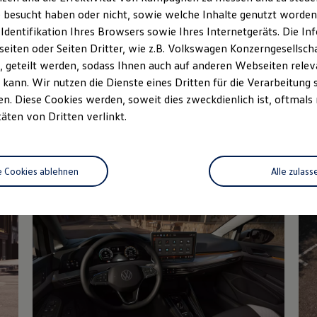
 besucht haben oder nicht, sowie welche Inhalte genutzt worden s
rzeugangebot
Servicetermin buchen
rdern
 Identifikation Ihres Browsers sowie Ihres Internetgeräts. Die 
iten oder Seiten Dritter, wie z.B. Volkswagen Konzerngesellsch
 geteilt werden, sodass Ihnen auch auf anderen Webseiten rel
kann. Wir nutzen die Dienste eines Dritten für die Verarbeitung 
. Diese Cookies werden, soweit dies zweckdienlich ist, oftmals
Details des Golf
täten von Dritten verlinkt.
e Cookies ablehnen
Alle zulass