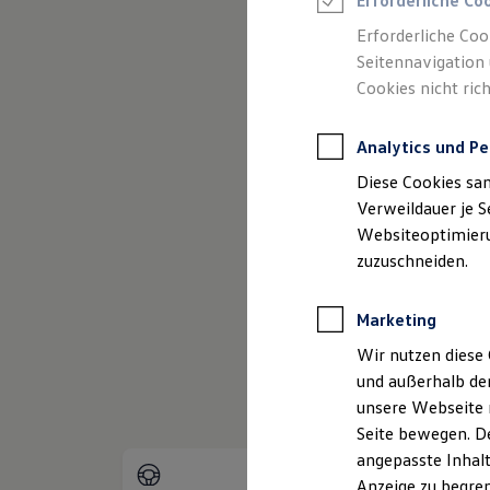
Erforderliche Co
Reifenpakete
Leasing
Erforderliche Coo
Leasing-Angebote
Seitennavigation 
Gebrauchtwagen Leasing
(
Impressum & Rechtliches
)
Cookies nicht rich
Junge Gebrauchtwagen-Leasing
Elektroauto Leasing
Kleinwagen-Leasing
Analytics und Pe
Leasing ohne Anzahlung
Finanzierung
Diese Cookies sa
Autokredit mit Schlussrate
Versicherungen und Garantien
Verweildauer je S
Kfz-Versicherung
Websiteoptimierun
Restschuldversicherungen
zuzuschneiden.
Garantien
Wartungsverträge
Geschäftskunden
Marketing
Professional Class bei Volkswagen
Großkunden
Wir nutzen diese 
Behörden
und außerhalb de
Direktkunden
Sonderfahrzeuge
unsere Webseite n
Anpfiff zum Gewinn
Seite bewegen. De
Elektromobilität
angepasste Inhalt
Elektroautos
ID. Tutorials
Anzeige zu begren