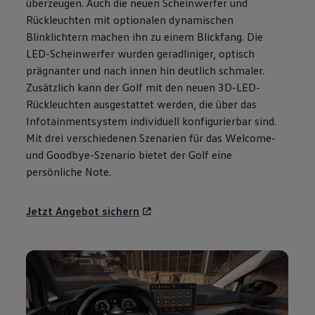
überzeugen. Auch die neuen Scheinwerfer und
Motorenöl und Flüssigkeiten
Rückleuchten mit optionalen dynamischen
Räder und Reifen
Pannen- und Unfallhilfe
Blinklichtern machen ihn zu einem Blickfang. Die
Economy Service
LED-Scheinwerfer wurden geradliniger, optisch
Volkswagen Teile
prägnanter und nach innen hin deutlich schmaler.
Zubehör
Modellspezifisches Zubehör
Zusätzlich kann der
Golf
mit den neuen 3D-LED-
Schutz und Pflege
Rückleuchten ausgestattet werden, die über das
Transport
Infotainmentsystem individuell konfigurierbar sind.
Entertainment und Elektronik
Individualisieren
Mit drei verschiedenen Szenarien für das Welcome-
Wallbox und Ladekabel
und Goodbye-Szenario bietet der
Golf
eine
Digitale Extras
persönliche Note.
Dienste für Ihr Modell finden
Volkswagen Apps, Login und Shop
Handy und Fahrzeug verbinden
Jetzt Angebot sichern
Updates für Software, Karten und Radio
Über Ihr Auto
Vorgängermodelle
Kundeninformationen
Volkswagen Kundenbetreuung
Warn- und Kontrollleuchten
Assistenzsysteme
Digitale Betriebsanleitung
Live Beratung