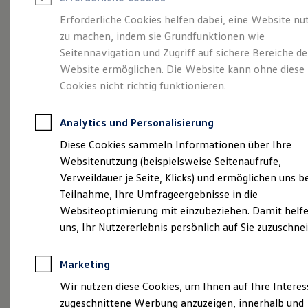
Reifenpakete
Leasing
Erforderliche Cookies helfen dabei, eine Website nu
Leasing-Angebote
zu machen, indem sie Grundfunktionen wie
Eine Klasse für sich.
Gebrauchtwagen Leasing
Seitennavigation und Zugriff auf sichere Bereiche de
Junge Gebrauchtwagen-Leasing
Elektroauto Leasing
Website ermöglichen. Die Website kann ohne diese
Der Golf.
Kleinwagen-Leasing
Cookies nicht richtig funktionieren.
Leasing ohne Anzahlung
Finanzierung
Autokredit mit Schlussrate
Analytics und Personalisierung
Versicherungen und Garantien
Kfz-Versicherung
Diese Cookies sammeln Informationen über Ihre
Restschuldversicherungen
Websitenutzung (beispielsweise Seitenaufrufe,
Garantien
Verweildauer je Seite, Klicks) und ermöglichen uns b
Wartungsverträge
Geschäftskunden
Teilnahme, Ihre Umfrageergebnisse in die
Professional Class bei Volkswagen
Websiteoptimierung mit einzubeziehen. Damit helfe
Großkunden
uns, Ihr Nutzererlebnis persönlich auf Sie zuzuschne
Behörden
(
Impressum & Rechtliches
)
Direktkunden
Sonderfahrzeuge
Marketing
Anpfiff zum Gewinn
Elektromobilität
Wir nutzen diese Cookies, um Ihnen auf Ihre Intere
Elektroautos
zugeschnittene Werbung anzuzeigen, innerhalb und
ID. Tutorials