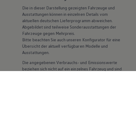
Die in dieser Darstellung gezeigten Fahrzeuge und
Ausstattungen können in einzelnen Details vom
aktuellen deutschen Lieferprogramm abweichen.
Abgebildet sind teilweise Sonderausstattungen der
Fahrzeuge gegen Mehrpreis.
Bitte beachten Sie auch unseren Konfigurator für eine
Übersicht der aktuell verfügbaren Modelle und
Ausstattungen.
Die angegebenen Verbrauchs- und Emissionswerte
beziehen sich nicht auf ein einzelnes Fahrzeug und sind
nicht Bestandteil des Angebots, sondern dienen allein
Vergleichszwecken zwischen den verschiedenen
Fahrzeugtypen. Zusatzausstattungen und
Zubehör
(Anbauteile, Reifenformat usw.) können relevante
Fahrzeugparameter, wie
z. B.
Gewicht, Rollwiderstand
und Aerodynamik verändern und neben Witterungs-
und Verkehrsbedingungen sowie dem individuellen
Fahrverhalten den Kraftstoffverbrauch, den
Stromverbrauch, die CO₂-Emissionen und die
Fahrleistungswerte eines Fahrzeugs beeinflussen.