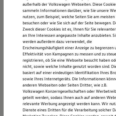
Elektrofahrzeugkonzepte
außerhalb der Volkswagen Webseiten. Diese Cookie
Probefahrt vereinbaren
ID. EVERY1
sammeln Informationen darüber, wie Sie unsere We
Reichweite
nutzen, zum Beispiel, welche Seiten Sie am meisten
Reichweite der ID. Modelle
Reichweite im Winter
besuchen oder wie Sie sich auf der Seite bewegen. D
Rekuperation
Zweck dieser Cookies ist es, Ihnen für Sie relevante
Laden
Fahrzeugangebot anfordern
an Ihre Interessen angepasste Inhalte anzubieten. S
Laden unterwegs
Laden Zuhause
werden außerdem dazu verwendet, die
Ladestationen finden
Erscheinungshäufigkeit einer Anzeige zu begrenzen 
Ladezeitensimulator
Effektivität von Kampagnen zu messen und zu steue
Batterie
Sicherheit
registrieren, ob Sie eine Webseite besucht haben od
Servicetermin buchen
Garantie und Lebensdauer
nicht, sowie welche Inhalte genutzt worden sind. Di
Nachhaltigkeit
basiert auf einer eindeutigen Identifikation Ihres B
Technologie
Kosten und Kauf
sowie Ihres Internetgeräts. Die Informationen kön
Verbrauchskosten
anderen Webseiten oder Seiten Dritter, wie z.B.
Kaufoptionen
Serviceanfrage stellen
Volkswagen Konzerngesellschaften oder Werbetrei
E-Auto-Förderung
Software und Konnektivität
geteilt werden, sodass Ihnen auch auf anderen Web
Die ID. Software 6
relevante Werbung angezeigt werden kann. Wir nut
ID. Software Versionen und Updates
Dienste eines Dritten für die Verarbeitung solcher D
Digitale Extras
Schnittstellen zu Ihrem ID.