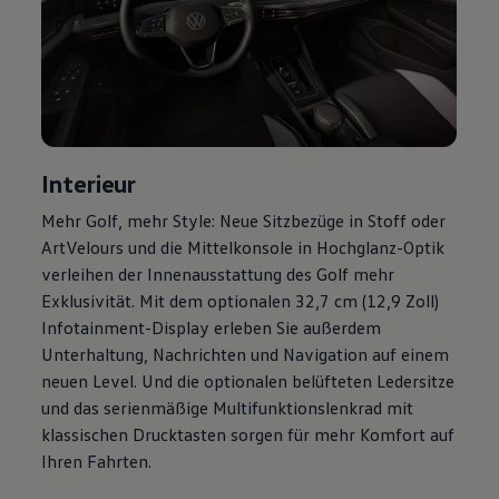
Magazin
Lifestyle
Transport
Familie
Elektromobilität
Volkswagen R
Pannen- und Unfallhilfe
Volkswagen Kundenbetreuung
Interieur
Mehr
Golf
, mehr Style: Neue Sitzbezüge in Stoff oder
ArtVelours und die Mittelkonsole in Hochglanz-Optik
verleihen der Innenausstattung des
Golf
mehr
Exklusivität. Mit dem optionalen 32,7 cm (12,9 Zoll)
Infotainment-Display erleben Sie außerdem
Unterhaltung, Nachrichten und Navigation auf einem
neuen Level. Und die optionalen belüfteten Ledersitze
und das serienmäßige Multifunktionslenkrad mit
klassischen Drucktasten sorgen für mehr Komfort auf
Ihren Fahrten.