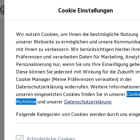
Modelle und Konfigurator
Cookie Einstellungen
Konfigurator
Modelle vergleichen
Konfiguration laden
Zum
Zum
Autosuche
Wir nutzen Cookies, um Ihnen die bestmögliche Nutzung
Hauptinhalt
Footer
Elektroautos
springen
springen
unserer Webseite zu ermöglichen und unsere Kommunika
ENERGY Sondermodelle
Nutzfahrzeuge
mit Ihnen zu verbessern. Wir berücksichtigen hierbei Ihr
SUV und CUV
Präferenzen und verarbeiten Daten für Marketing, Analyt
Familienautos
Personalisierung nur, wenn Sie uns Ihre Einwilligung gebe
Kombis
Kompaktwagen
Diese können Sie jederzeit mit Wirkung für die Zukunft i
Sportwagen
Cookie Manager (Meine Präferenzen verwalten) in der
Schnell verfügbare Fahrzeuge
Angebote und Produkte
Datenschutzerklärung widerrufen. Weitere Informatione
Aktuelle Angebote
unseren eingesetzten Cookies finden Sie in unserer
Cooki
E-Auto-Förderung
Richtlinie
und unserer
Datenschutzerklärung
.
Volkswagen Marktplatz
Die ENERGY Sondermodelle
Folgende Kategorien von Cookies werden durch uns einge
Junge Gebrauchtwagen und Gebrauchtwagen
Volkswagen Zertifizierte Gebrauchtwagen
Elektromobilität bei Gebrauchtwagen
Zubehör- und Serviceangebote
Saisonangebote
Erforderliche Cookies