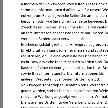
Probefahrt vereinbaren
Elektrofahrzeugkonzepte
außerhalb der Volkswagen Webseiten. Diese Cookie
ID. EVERY1
sammeln Informationen darüber, wie Sie unsere We
Reichweite
nutzen, zum Beispiel, welche Seiten Sie am meisten
Reichweite der ID. Modelle
Reichweite im Winter
besuchen oder wie Sie sich auf der Seite bewegen. D
Rekuperation
Zweck dieser Cookies ist es, Ihnen für Sie relevante
Fahrzeugangebot anfordern
Laden
an Ihre Interessen angepasste Inhalte anzubieten. S
Laden unterwegs
Laden Zuhause
werden außerdem dazu verwendet, die
Ladestationen finden
Erscheinungshäufigkeit einer Anzeige zu begrenzen 
Ladezeitensimulator
Effektivität von Kampagnen zu messen und zu steue
Batterie
Serviceanfrage stellen
Sicherheit
registrieren, ob Sie eine Webseite besucht haben od
Garantie und Lebensdauer
nicht, sowie welche Inhalte genutzt worden sind. Di
Nachhaltigkeit
basiert auf einer eindeutigen Identifikation Ihres B
Technologie
Kosten und Kauf
sowie Ihres Internetgeräts. Die Informationen kön
Details des Golf
Verbrauchskosten
anderen Webseiten oder Seiten Dritter, wie z.B.
Kaufoptionen
Volkswagen Konzerngesellschaften oder Werbetrei
E-Auto-Förderung
Software und Konnektivität
geteilt werden, sodass Ihnen auch auf anderen Web
Die ID. Software 6
relevante Werbung angezeigt werden kann. Wir nut
ID. Software Versionen und Updates
Dienste eines Dritten für die Verarbeitung solcher D
Digitale Extras
Schnittstellen zu Ihrem ID.