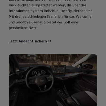
Motorenöl und Flüssigkeiten
Rückleuchten ausgestattet werden, die über das
Räder und Reifen
Infotainmentsystem individuell konfigurierbar sind.
Pannen- und Unfallhilfe
Mit drei verschiedenen Szenarien für das Welcome-
Economy Service
Volkswagen Teile
und Goodbye-Szenario bietet der
Golf
eine
Zubehör
persönliche Note.
Modellspezifisches Zubehör
Schutz und Pflege
Transport
Jetzt Angebot sichern
Entertainment und Elektronik
Individualisieren
Wallbox und Ladekabel
Digitale Extras
Dienste für Ihr Modell finden
Volkswagen Apps, Login und Shop
Handy und Fahrzeug verbinden
Updates für Software, Karten und Radio
Über Ihr Auto
Vorgängermodelle
Kundeninformationen
Volkswagen Kundenbetreuung
Warn- und Kontrollleuchten
Assistenzsysteme
Digitale Betriebsanleitung
Live Beratung