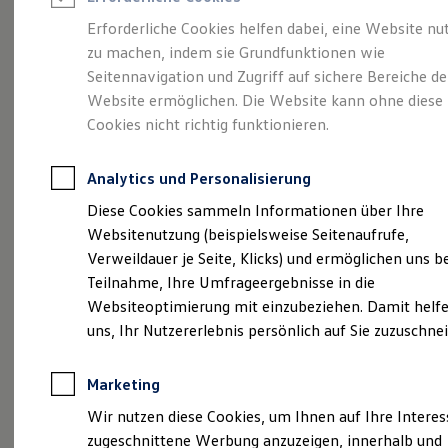
Reifenpakete
Leasing
Erforderliche Cookies helfen dabei, eine Website nu
Leasing-Angebote
zu machen, indem sie Grundfunktionen wie
Eine Klasse für sich.
Gebrauchtwagen Leasing
Seitennavigation und Zugriff auf sichere Bereiche de
Junge Gebrauchtwagen-Leasing
Elektroauto Leasing
Website ermöglichen. Die Website kann ohne diese
Der Golf.
Kleinwagen-Leasing
Cookies nicht richtig funktionieren.
Leasing ohne Anzahlung
Finanzierung
Autokredit mit Schlussrate
Analytics und Personalisierung
Versicherungen und Garantien
Kfz-Versicherung
Diese Cookies sammeln Informationen über Ihre
Restschuldversicherungen
Websitenutzung (beispielsweise Seitenaufrufe,
Garantien
Verweildauer je Seite, Klicks) und ermöglichen uns b
Wartungsverträge
Geschäftskunden
Teilnahme, Ihre Umfrageergebnisse in die
Professional Class bei Volkswagen
Websiteoptimierung mit einzubeziehen. Damit helfe
Großkunden
(
Impressum & Rechtliches
)
uns, Ihr Nutzererlebnis persönlich auf Sie zuzuschne
Behörden
Direktkunden
Sonderfahrzeuge
Marketing
Anpfiff zum Gewinn
Elektromobilität
Wir nutzen diese Cookies, um Ihnen auf Ihre Intere
Elektroautos
zugeschnittene Werbung anzuzeigen, innerhalb und
ID. Tutorials