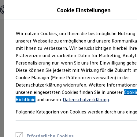
Modelle und Konfigurator
Cookie Einstellungen
Konfigurator
Modelle vergleichen
Konfiguration laden
Zum
Zum
Autosuche
Wir nutzen Cookies, um Ihnen die bestmögliche Nutzung
Hauptinhalt
Footer
Elektroautos
springen
springen
unserer Webseite zu ermöglichen und unsere Kommunika
ENERGY Sondermodelle
Nutzfahrzeuge
mit Ihnen zu verbessern. Wir berücksichtigen hierbei Ihr
SUV und CUV
Präferenzen und verarbeiten Daten für Marketing, Analyt
Familienautos
Personalisierung nur, wenn Sie uns Ihre Einwilligung gebe
Kombis
Kompaktwagen
Diese können Sie jederzeit mit Wirkung für die Zukunft i
Sportwagen
Cookie Manager (Meine Präferenzen verwalten) in der
Schnell verfügbare Fahrzeuge
Angebote und Produkte
Datenschutzerklärung widerrufen. Weitere Informatione
Aktuelle Angebote
unseren eingesetzten Cookies finden Sie in unserer
Cooki
E-Auto-Förderung
Richtlinie
und unserer
Datenschutzerklärung
.
Volkswagen Marktplatz
Die ENERGY Sondermodelle
Folgende Kategorien von Cookies werden durch uns einge
Junge Gebrauchtwagen und Gebrauchtwagen
Volkswagen Zertifizierte Gebrauchtwagen
Elektromobilität bei Gebrauchtwagen
Zubehör- und Serviceangebote
Saisonangebote
Erforderliche Cookies