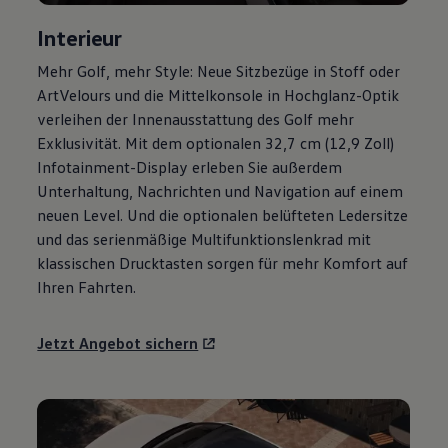
Magazin
Interieur
Lifestyle
Transport
Mehr
Golf
, mehr Style: Neue Sitzbezüge in Stoff oder
Familie
Elektromobilität
ArtVelours und die Mittelkonsole in Hochglanz-Optik
Volkswagen R
verleihen der Innenausstattung des
Golf
mehr
Pannen- und Unfallhilfe
Exklusivität. Mit dem optionalen 32,7 cm (12,9 Zoll)
Volkswagen Kundenbetreuung
Infotainment-Display erleben Sie außerdem
Unterhaltung, Nachrichten und Navigation auf einem
neuen Level. Und die optionalen belüfteten Ledersitze
und das serienmäßige Multifunktionslenkrad mit
klassischen Drucktasten sorgen für mehr Komfort auf
Ihren Fahrten.
Jetzt Angebot sichern