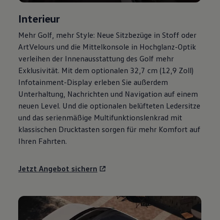
Magazin
Interieur
Lifestyle
Transport
Mehr
Golf
, mehr Style: Neue Sitzbezüge in Stoff oder
Familie
Elektromobilität
ArtVelours und die Mittelkonsole in Hochglanz-Optik
Volkswagen R
verleihen der Innenausstattung des
Golf
mehr
Pannen- und Unfallhilfe
Exklusivität. Mit dem optionalen 32,7 cm (12,9 Zoll)
Volkswagen Kundenbetreuung
Infotainment-Display erleben Sie außerdem
Unterhaltung, Nachrichten und Navigation auf einem
neuen Level. Und die optionalen belüfteten Ledersitze
und das serienmäßige Multifunktionslenkrad mit
klassischen Drucktasten sorgen für mehr Komfort auf
Ihren Fahrten.
Jetzt Angebot sichern