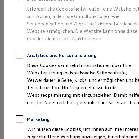
Reifenpakete
Leasing
Erforderliche Cookies helfen dabei, eine Website nu
Leasing-Angebote
zu machen, indem sie Grundfunktionen wie
Eine Klasse für sich.
Gebrauchtwagen Leasing
Seitennavigation und Zugriff auf sichere Bereiche de
Junge Gebrauchtwagen-Leasing
Elektroauto Leasing
Website ermöglichen. Die Website kann ohne diese
Der Golf.
Kleinwagen-Leasing
Cookies nicht richtig funktionieren.
Leasing ohne Anzahlung
Finanzierung
Autokredit mit Schlussrate
Analytics und Personalisierung
Versicherungen und Garantien
Kfz-Versicherung
Diese Cookies sammeln Informationen über Ihre
Restschuldversicherungen
Websitenutzung (beispielsweise Seitenaufrufe,
Garantien
Verweildauer je Seite, Klicks) und ermöglichen uns b
Wartungsverträge
Geschäftskunden
Teilnahme, Ihre Umfrageergebnisse in die
Professional Class bei Volkswagen
Websiteoptimierung mit einzubeziehen. Damit helfe
Großkunden
(
Impressum & Rechtliches
)
uns, Ihr Nutzererlebnis persönlich auf Sie zuzuschne
Behörden
Direktkunden
Sonderfahrzeuge
Marketing
Anpfiff zum Gewinn
Elektromobilität
Wir nutzen diese Cookies, um Ihnen auf Ihre Intere
Elektroautos
zugeschnittene Werbung anzuzeigen, innerhalb und
ID. Tutorials