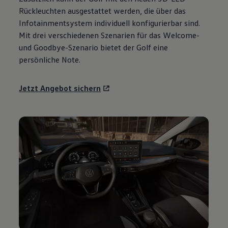
Motorenöl und Flüssigkeiten
Rückleuchten ausgestattet werden, die über das
Räder und Reifen
Infotainmentsystem individuell konfigurierbar sind.
Pannen- und Unfallhilfe
Mit drei verschiedenen Szenarien für das Welcome-
Economy Service
Volkswagen Teile
und Goodbye-Szenario bietet der
Golf
eine
Zubehör
persönliche Note.
Modellspezifisches Zubehör
Schutz und Pflege
Transport
Jetzt Angebot sichern
Entertainment und Elektronik
Individualisieren
Wallbox und Ladekabel
Digitale Extras
Dienste für Ihr Modell finden
Volkswagen Apps, Login und Shop
Handy und Fahrzeug verbinden
Updates für Software, Karten und Radio
Über Ihr Auto
Vorgängermodelle
Kundeninformationen
Volkswagen Kundenbetreuung
Warn- und Kontrollleuchten
Assistenzsysteme
Digitale Betriebsanleitung
Live Beratung