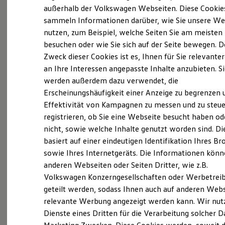
Probefahrt vereinbaren
Elektrofahrzeugkonzepte
außerhalb der Volkswagen Webseiten. Diese Cookie
ID. EVERY1
sammeln Informationen darüber, wie Sie unsere We
Reichweite
nutzen, zum Beispiel, welche Seiten Sie am meisten
Reichweite der ID. Modelle
Reichweite im Winter
besuchen oder wie Sie sich auf der Seite bewegen. D
Rekuperation
Zweck dieser Cookies ist es, Ihnen für Sie relevante
Fahrzeugangebot anfordern
Laden
an Ihre Interessen angepasste Inhalte anzubieten. S
Laden unterwegs
Laden Zuhause
werden außerdem dazu verwendet, die
Ladestationen finden
Erscheinungshäufigkeit einer Anzeige zu begrenzen 
Ladezeitensimulator
Effektivität von Kampagnen zu messen und zu steue
Batterie
Serviceanfrage stellen
Sicherheit
registrieren, ob Sie eine Webseite besucht haben od
Garantie und Lebensdauer
nicht, sowie welche Inhalte genutzt worden sind. Di
Nachhaltigkeit
basiert auf einer eindeutigen Identifikation Ihres B
Technologie
Kosten und Kauf
sowie Ihres Internetgeräts. Die Informationen kön
Details des Golf
Verbrauchskosten
anderen Webseiten oder Seiten Dritter, wie z.B.
Kaufoptionen
Volkswagen Konzerngesellschaften oder Werbetrei
E-Auto-Förderung
Software und Konnektivität
geteilt werden, sodass Ihnen auch auf anderen Web
Die ID. Software 6
relevante Werbung angezeigt werden kann. Wir nut
ID. Software Versionen und Updates
Dienste eines Dritten für die Verarbeitung solcher D
Digitale Extras
Schnittstellen zu Ihrem ID.