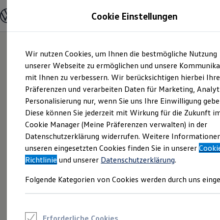
Modelle und Konfigurator
Cookie Einstellungen
Konfigurator
Modelle vergleichen
Konfiguration laden
Zum
Zum
Autosuche
Wir nutzen Cookies, um Ihnen die bestmögliche Nutzung
Hauptinhalt
Footer
Elektroautos
springen
springen
unserer Webseite zu ermöglichen und unsere Kommunika
ENERGY Sondermodelle
Nutzfahrzeuge
mit Ihnen zu verbessern. Wir berücksichtigen hierbei Ihr
SUV und CUV
Präferenzen und verarbeiten Daten für Marketing, Analyt
Familienautos
Personalisierung nur, wenn Sie uns Ihre Einwilligung gebe
Kombis
Kompaktwagen
Diese können Sie jederzeit mit Wirkung für die Zukunft i
Sportwagen
Cookie Manager (Meine Präferenzen verwalten) in der
Schnell verfügbare Fahrzeuge
Angebote und Produkte
Datenschutzerklärung widerrufen. Weitere Informatione
Aktuelle Angebote
unseren eingesetzten Cookies finden Sie in unserer
Cooki
E-Auto-Förderung
Richtlinie
und unserer
Datenschutzerklärung
.
Volkswagen Marktplatz
Die ENERGY Sondermodelle
Folgende Kategorien von Cookies werden durch uns einge
Junge Gebrauchtwagen und Gebrauchtwagen
Volkswagen Zertifizierte Gebrauchtwagen
Elektromobilität bei Gebrauchtwagen
Zubehör- und Serviceangebote
Saisonangebote
Erforderliche Cookies