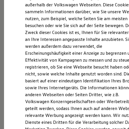
Probefahrt vereinbaren
Elektrofahrzeugkonzepte
außerhalb der Volkswagen Webseiten. Diese Cookie
ID. EVERY1
sammeln Informationen darüber, wie Sie unsere We
Reichweite
nutzen, zum Beispiel, welche Seiten Sie am meisten
Reichweite der ID. Modelle
Reichweite im Winter
besuchen oder wie Sie sich auf der Seite bewegen. D
Rekuperation
Zweck dieser Cookies ist es, Ihnen für Sie relevante
Fahrzeugangebot anfordern
Laden
an Ihre Interessen angepasste Inhalte anzubieten. S
Laden unterwegs
Laden Zuhause
werden außerdem dazu verwendet, die
Ladestationen finden
Erscheinungshäufigkeit einer Anzeige zu begrenzen 
Ladezeitensimulator
Effektivität von Kampagnen zu messen und zu steue
Batterie
Servicetermin buchen
Sicherheit
registrieren, ob Sie eine Webseite besucht haben od
Garantie und Lebensdauer
nicht, sowie welche Inhalte genutzt worden sind. Di
Nachhaltigkeit
basiert auf einer eindeutigen Identifikation Ihres B
Technologie
Kosten und Kauf
sowie Ihres Internetgeräts. Die Informationen kön
Verbrauchskosten
anderen Webseiten oder Seiten Dritter, wie z.B.
Serviceanfrage stellen
Kaufoptionen
Volkswagen Konzerngesellschaften oder Werbetrei
E-Auto-Förderung
Software und Konnektivität
geteilt werden, sodass Ihnen auch auf anderen Web
Die ID. Software 6
relevante Werbung angezeigt werden kann. Wir nut
ID. Software Versionen und Updates
Dienste eines Dritten für die Verarbeitung solcher D
Details des Golf
Digitale Extras
Schnittstellen zu Ihrem ID.