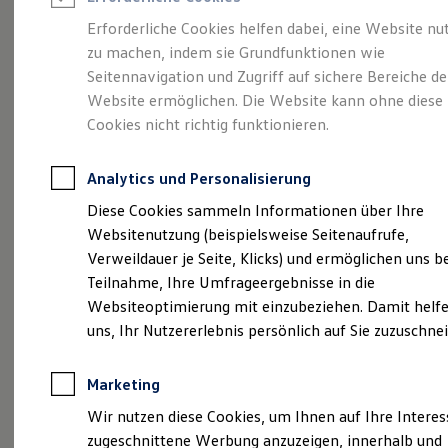
Reifenpakete
Leasing
Erforderliche Cookies helfen dabei, eine Website nu
Leasing-Angebote
zu machen, indem sie Grundfunktionen wie
Eine Klasse für sich.
Gebrauchtwagen Leasing
Seitennavigation und Zugriff auf sichere Bereiche de
Junge Gebrauchtwagen-Leasing
Elektroauto Leasing
Website ermöglichen. Die Website kann ohne diese
Der Golf.
Kleinwagen-Leasing
Cookies nicht richtig funktionieren.
Leasing ohne Anzahlung
Finanzierung
Autokredit mit Schlussrate
Analytics und Personalisierung
Versicherungen und Garantien
Kfz-Versicherung
Diese Cookies sammeln Informationen über Ihre
Restschuldversicherungen
Websitenutzung (beispielsweise Seitenaufrufe,
Garantien
Verweildauer je Seite, Klicks) und ermöglichen uns b
Wartungsverträge
Geschäftskunden
Teilnahme, Ihre Umfrageergebnisse in die
Professional Class bei Volkswagen
Websiteoptimierung mit einzubeziehen. Damit helfe
Großkunden
(
Impressum & Rechtliches
)
uns, Ihr Nutzererlebnis persönlich auf Sie zuzuschne
Behörden
Direktkunden
Sonderfahrzeuge
Marketing
Anpfiff zum Gewinn
Elektromobilität
Wir nutzen diese Cookies, um Ihnen auf Ihre Intere
Elektroautos
zugeschnittene Werbung anzuzeigen, innerhalb und
ID. Tutorials