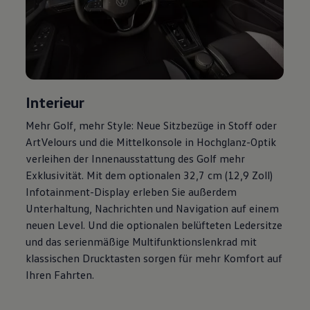
Magazin
Lifestyle
Transport
Familie
Elektromobilität
Volkswagen R
Pannen- und Unfallhilfe
Volkswagen Kundenbetreuung
Interieur
Mehr
Golf
, mehr Style: Neue Sitzbezüge in Stoff oder
ArtVelours und die Mittelkonsole in Hochglanz-Optik
verleihen der Innenausstattung des
Golf
mehr
Exklusivität. Mit dem optionalen 32,7 cm (12,9 Zoll)
Infotainment-Display erleben Sie außerdem
Unterhaltung, Nachrichten und Navigation auf einem
neuen Level. Und die optionalen belüfteten Ledersitze
und das serienmäßige Multifunktionslenkrad mit
klassischen Drucktasten sorgen für mehr Komfort auf
Ihren Fahrten.