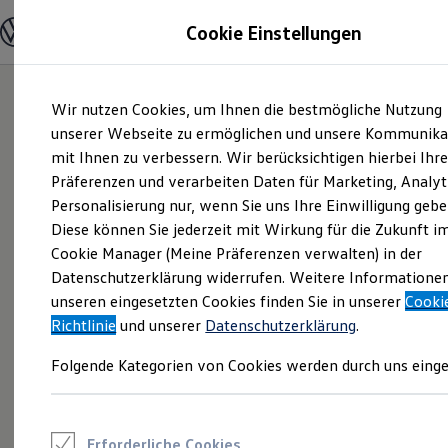
Modelle und Konfigurator
Cookie Einstellungen
Konfigurator
Modelle vergleichen
Konfiguration laden
Zum
Zum
Autosuche
Wir nutzen Cookies, um Ihnen die bestmögliche Nutzung
Hauptinhalt
Footer
Elektroautos
springen
springen
unserer Webseite zu ermöglichen und unsere Kommunika
ENERGY Sondermodelle
Nutzfahrzeuge
mit Ihnen zu verbessern. Wir berücksichtigen hierbei Ihr
SUV und CUV
Präferenzen und verarbeiten Daten für Marketing, Analyt
Familienautos
Personalisierung nur, wenn Sie uns Ihre Einwilligung gebe
Kombis
Kompaktwagen
Diese können Sie jederzeit mit Wirkung für die Zukunft i
Sportwagen
Cookie Manager (Meine Präferenzen verwalten) in der
Schnell verfügbare Fahrzeuge
Angebote und Produkte
Datenschutzerklärung widerrufen. Weitere Informatione
Aktuelle Angebote
unseren eingesetzten Cookies finden Sie in unserer
Cooki
E-Auto-Förderung
Richtlinie
und unserer
Datenschutzerklärung
.
Volkswagen Marktplatz
Die ENERGY Sondermodelle
Folgende Kategorien von Cookies werden durch uns einge
Junge Gebrauchtwagen und Gebrauchtwagen
Volkswagen Zertifizierte Gebrauchtwagen
Elektromobilität bei Gebrauchtwagen
Zubehör- und Serviceangebote
Saisonangebote
Erforderliche Cookies