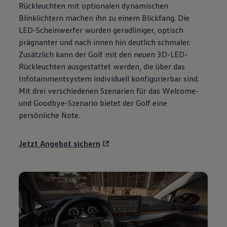
Rückleuchten mit optionalen dynamischen
Motorenöl und Flüssigkeiten
Räder und Reifen
Blinklichtern machen ihn zu einem Blickfang. Die
Pannen- und Unfallhilfe
LED-Scheinwerfer wurden geradliniger, optisch
Economy Service
prägnanter und nach innen hin deutlich schmaler.
Volkswagen Teile
Zubehör
Zusätzlich kann der
Golf
mit den neuen 3D-LED-
Modellspezifisches Zubehör
Rückleuchten ausgestattet werden, die über das
Schutz und Pflege
Infotainmentsystem individuell konfigurierbar sind.
Transport
Entertainment und Elektronik
Mit drei verschiedenen Szenarien für das Welcome-
Individualisieren
und Goodbye-Szenario bietet der
Golf
eine
Wallbox und Ladekabel
persönliche Note.
Digitale Extras
Dienste für Ihr Modell finden
Volkswagen Apps, Login und Shop
Jetzt Angebot sichern
Handy und Fahrzeug verbinden
Updates für Software, Karten und Radio
Über Ihr Auto
Vorgängermodelle
Kundeninformationen
Volkswagen Kundenbetreuung
Warn- und Kontrollleuchten
Assistenzsysteme
Digitale Betriebsanleitung
Live Beratung