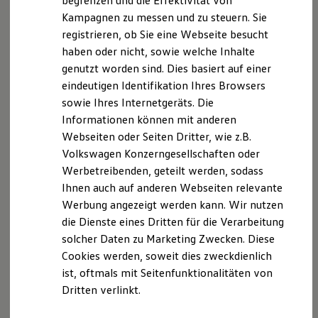
begrenzen und die Effektivität von
Nachhaltigkeit
Kampagnen zu messen und zu steuern. Sie
Technologie
registrieren, ob Sie eine Webseite besucht
Kosten und Kauf
Verbrauchskosten
haben oder nicht, sowie welche Inhalte
Kaufoptionen
Der T-Cross
genutzt worden sind. Dies basiert auf einer
E-Auto-Förderung
eindeutigen Identifikation Ihres Browsers
Software und Konnektivität
Wendig, flexibel, vielseitig. Entdecken Sie den
Die ID. Software 6
sowie Ihres Internetgeräts. Die
ID. Software Versionen und Updates
T‑Cross.
Informationen können mit anderen
Digitale Extras
Webseiten oder Seiten Dritter, wie z.B.
Schnittstellen zu Ihrem ID.
Mehr zum T-Cross erfahren
Hybridautos
Volkswagen Konzerngesellschaften oder
Marke und Erlebnis
Werbetreibenden, geteilt werden, sodass
Volkswagen R und R Experience
Ihnen auch auf anderen Webseiten relevante
R-Modelle
R Experience
Werbung angezeigt werden kann. Wir nutzen
Driving Experience
die Dienste eines Dritten für die Verarbeitung
Volkswagen entdecken
solcher Daten zu Marketing Zwecken. Diese
Werkbesichtigung
Factory visit
Cookies werden, soweit dies zweckdienlich
Lifestyle Shop
ist, oftmals mit Seitenfunktionalitäten von
T-Roc Kollektion
Dritten verlinkt.
Golf Kollektion
ID. Kollektion
Volkswagen Kollektion