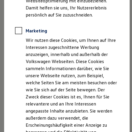
Websiteoptimierung mit einzubeziehen.
Der neue ID. Polo
Damit helfen sie uns, Ihr Nutzererlebnis
Der neue ID.3 Neo
Der ID.4
persönlich auf Sie zuzuschneiden.
Der ID.4 GTX
Der ID.5 GTX
Der ID.7
Marketing
Der neue ID.3 Neo
Der ID.7 GTX
Wir nutzen diese Cookies, um Ihnen auf Ihre
Der ID.7 Tourer
Der ID.7 GTX Tourer
Interessen zugeschnittene Werbung
So geht neu. Klar im Design. Stark im Alltag.
Der ID. Buzz
anzuzeigen, innerhalb und außerhalb der
Entdecken Sie jetzt den neuen ID.3 Neo!
Der neue ID. Cross
Volkswagen Webseiten. Diese Cookies
Elektrofahrzeugkonzepte
ID. EVERY1
Mehr zum ID.3 Neo erfahren
sammeln Informationen darüber, wie Sie
Reichweite
unsere Webseite nutzen, zum Beispiel,
Reichweite der ID. Modelle
welche Seiten Sie am meisten besuchen oder
Reichweite im Winter
Rekuperation
wie Sie sich auf der Seite bewegen. Der
Laden
Zweck dieser Cookies ist es, Ihnen für Sie
Laden unterwegs
relevantere und an Ihre Interessen
Laden Zuhause
Ladestationen finden
angepasste Inhalte anzubieten. Sie werden
Ladezeitensimulator
außerdem dazu verwendet, die
Batterie
Erscheinungshäufigkeit einer Anzeige zu
Sicherheit
Garantie und Lebensdauer