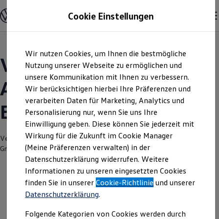
Modelle und Konfigurator
Cookie Einstellungen
Konfigurator
Modelle vergleichen
Konfiguration laden
Zum
Zum
Autosuche
Wir nutzen Cookies, um Ihnen die bestmögliche
Hauptinhalt
Footer
Elektroautos
Volkswagen Modelle |
springen
springen
Nutzung unserer Webseite zu ermöglichen und
ENERGY Sondermodelle
Nutzfahrzeuge
unsere Kommunikation mit Ihnen zu verbessern.
Autohaus Wicke
SUV und CUV
Wir berücksichtigen hierbei Ihre Präferenzen und
Familienautos
verarbeiten Daten für Marketing, Analytics und
Kombis
Bochum
Kompaktwagen
Personalisierung nur, wenn Sie uns Ihre
Sportwagen
Einwilligung geben. Diese können Sie jederzeit mit
Schnell verfügbare Fahrzeuge
Angebote und Produkte
Wirkung für die Zukunft im Cookie Manager
Verantwortlich für die Inhalte auf dieser Seite ist die Autohaus Wicke
Aktuelle Angebote
(Meine Präferenzen verwalten) in der
GmbH
(
Impressum & Rechtliches
)
E-Auto-Förderung
Datenschutzerklärung widerrufen. Weitere
Volkswagen Marktplatz
Informationen zu unseren eingesetzten Cookies
Die ENERGY Sondermodelle
Junge Gebrauchtwagen und Gebrauchtwagen
finden Sie in unserer
Cookie-Richtlinie
und unserer
Volkswagen Zertifizierte Gebrauchtwagen
Datenschutzerklärung
.
Elektromobilität bei Gebrauchtwagen
Zubehör- und Serviceangebote
Folgende Kategorien von Cookies werden durch
Saisonangebote