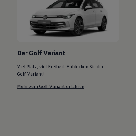
Volkswagen Apps, Login und Shop
Handy und Fahrzeug verbinden
Updates für Software, Karten und Radio
Über Ihr Auto
Vorgängermodelle
Kundeninformationen
Volkswagen Kundenbetreuung
Warn- und Kontrollleuchten
Assistenzsysteme
Der Golf Variant
Digitale Betriebsanleitung
Live Beratung
Magazin
Viel Platz, viel Freiheit. Entdecken Sie den
Lifestyle
Golf Variant!
Transport
Familie
Mehr zum Golf Variant erfahren
Elektromobilität
Volkswagen R
Pannen- und Unfallhilfe
Volkswagen Kundenbetreuung