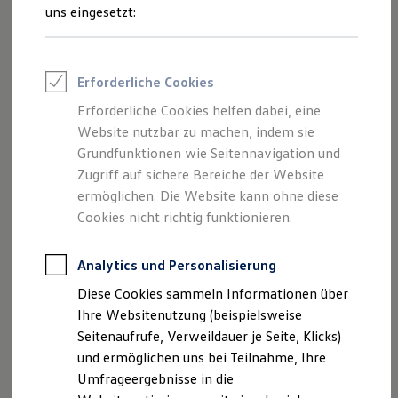
Reifenpakete
uns eingesetzt:
Leasing
Leasing-Angebote
Gebrauchtwagen Leasing
Junge Gebrauchtwagen-Leasing
Erforderliche Cookies
Elektroauto Leasing
Kleinwagen-Leasing
Erforderliche Cookies helfen dabei, eine
Leasing ohne Anzahlung
Der Polo
Website nutzbar zu machen, indem sie
Finanzierung
Autokredit mit Schlussrate
Grundfunktionen wie Seitennavigation und
Versicherungen und Garantien
Zugriff auf sichere Bereiche der Website
Kompakt, wendig und voller Möglichkeiten.
Kfz-Versicherung
ermöglichen. Die Website kann ohne diese
Entdecken Sie den Polo.
Restschuldversicherungen
Garantien
Cookies nicht richtig funktionieren.
Wartungsverträge
Mehr zum Polo erfahren
Geschäftskunden
Professional Class bei Volkswagen
Analytics und Personalisierung
Großkunden
Diese Cookies sammeln Informationen über
Behörden
Direktkunden
Ihre Websitenutzung (beispielsweise
Sonderfahrzeuge
Seitenaufrufe, Verweildauer je Seite, Klicks)
Anpfiff zum Gewinn
und ermöglichen uns bei Teilnahme, Ihre
Elektromobilität
Elektroautos
Umfrageergebnisse in die
ID. Tutorials