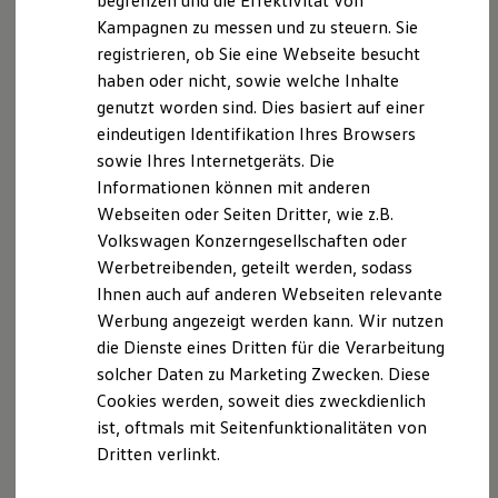
begrenzen und die Effektivität von
Hybridautos
Kampagnen zu messen und zu steuern. Sie
Marke und Erlebnis
Der T-Cross
registrieren, ob Sie eine Webseite besucht
Volkswagen R und R Experience
R-Modelle
haben oder nicht, sowie welche Inhalte
R Experience
Wendig, flexibel, vielseitig. Entdecken Sie den
genutzt worden sind. Dies basiert auf einer
Driving Experience
T‑Cross.
eindeutigen Identifikation Ihres Browsers
Volkswagen entdecken
Werkbesichtigung
sowie Ihres Internetgeräts. Die
Mehr zum T-Cross erfahren
Factory visit
Informationen können mit anderen
Lifestyle Shop
Webseiten oder Seiten Dritter, wie z.B.
T-Roc Kollektion
Golf Kollektion
Volkswagen Konzerngesellschaften oder
ID. Kollektion
Werbetreibenden, geteilt werden, sodass
Volkswagen Kollektion
Ihnen auch auf anderen Webseiten relevante
R-Kollektion
GTI Kollektion
Werbung angezeigt werden kann. Wir nutzen
Fußball Drop
die Dienste eines Dritten für die Verarbeitung
we drive football
solcher Daten zu Marketing Zwecken. Diese
#wedriveproud
Besitzer und Service
Cookies werden, soweit dies zweckdienlich
myVolkswagen
ist, oftmals mit Seitenfunktionalitäten von
Software Updates
Dritten verlinkt.
Service und Ersatzteile
Inspektion und HU/AU
Reparaturen und Checks