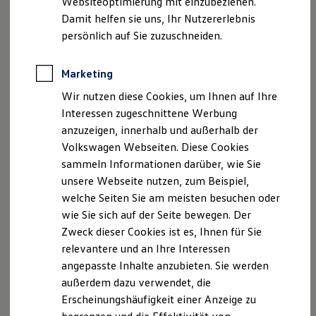
Websiteoptimierung mit einzubeziehen.
Elektrofahrzeugkonzepte
Damit helfen sie uns, Ihr Nutzererlebnis
ID. EVERY1
Reichweite
persönlich auf Sie zuzuschneiden.
Reichweite der ID. Modelle
Der neue ID.3 Neo
Reichweite im Winter
Rekuperation
Marketing
So geht neu. Klar im Design. Stark im Alltag.
Laden
Wir nutzen diese Cookies, um Ihnen auf Ihre
Laden unterwegs
Entdecken Sie jetzt den neuen ID.3 Neo!
Laden Zuhause
Interessen zugeschnittene Werbung
Ladestationen finden
Mehr zum ID.3 Neo erfahren
anzuzeigen, innerhalb und außerhalb der
Ladezeitensimulator
Volkswagen Webseiten. Diese Cookies
Batterie
Sicherheit
sammeln Informationen darüber, wie Sie
Garantie und Lebensdauer
unsere Webseite nutzen, zum Beispiel,
Nachhaltigkeit
welche Seiten Sie am meisten besuchen oder
Technologie
Kosten und Kauf
wie Sie sich auf der Seite bewegen. Der
Verbrauchskosten
Zweck dieser Cookies ist es, Ihnen für Sie
Kaufoptionen
relevantere und an Ihre Interessen
E-Auto-Förderung
Software und Konnektivität
angepasste Inhalte anzubieten. Sie werden
Die ID. Software 6
außerdem dazu verwendet, die
ID. Software Versionen und Updates
Erscheinungshäufigkeit einer Anzeige zu
Digitale Extras
Schnittstellen zu Ihrem ID.