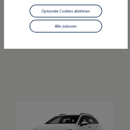
Der ID.4
Motorenöl und Flüssigkeiten
Räder und Reifen
Optionale Cookies ablehnen
Pannen- und Unfallhilfe
Kraftvoll wie ein SUV, nachhaltig wie ein ID.
Economy Service
Entdecken Sie den ID.4!
Volkswagen Teile
Alle zulassen
Zubehör
Mehr zum ID.4 erfahren
Modellspezifisches Zubehör
Schutz und Pflege
Transport
Entertainment und Elektronik
Individualisieren
Wallbox und Ladekabel
Digitale Extras
Dienste für Ihr Modell finden
Volkswagen Apps, Login und Shop
Handy und Fahrzeug verbinden
Updates für Software, Karten und Radio
Über Ihr Auto
Vorgängermodelle
Kundeninformationen
Volkswagen Kundenbetreuung
Warn- und Kontrollleuchten
Assistenzsysteme
Digitale Betriebsanleitung
Live Beratung