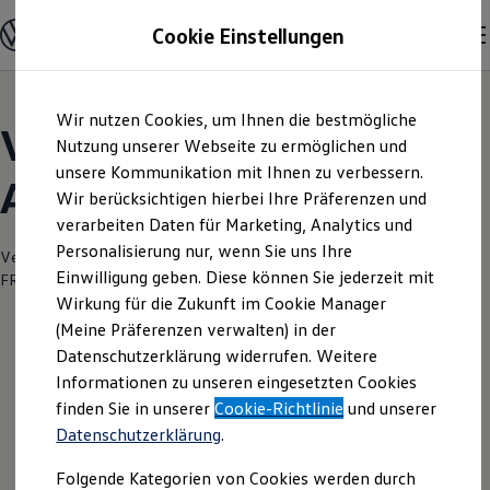
Modelle und Konfigurator
Cookie Einstellungen
Konfigurator
Modelle vergleichen
Konfiguration laden
Zum
Zum
Autosuche
Wir nutzen Cookies, um Ihnen die bestmögliche
Hauptinhalt
Footer
Elektroautos
Volkswagen Modelle |
springen
springen
Nutzung unserer Webseite zu ermöglichen und
ENERGY Sondermodelle
Nutzfahrzeuge
unsere Kommunikation mit Ihnen zu verbessern.
Autoschmitt Frankfurt
SUV und CUV
Wir berücksichtigen hierbei Ihre Präferenzen und
Familienautos
verarbeiten Daten für Marketing, Analytics und
Kombis
Kompaktwagen
Personalisierung nur, wenn Sie uns Ihre
Verantwortlich für die Inhalte auf dieser Seite ist die AUTOSCHMITT
Sportwagen
Einwilligung geben. Diese können Sie jederzeit mit
FRANKFURT GmbH
(
Impressum & Rechtliches
)
Schnell verfügbare Fahrzeuge
Angebote und Produkte
Wirkung für die Zukunft im Cookie Manager
Aktuelle Angebote
(Meine Präferenzen verwalten) in der
E-Auto-Förderung
Datenschutzerklärung widerrufen. Weitere
Volkswagen Marktplatz
Informationen zu unseren eingesetzten Cookies
Die ENERGY Sondermodelle
Junge Gebrauchtwagen und Gebrauchtwagen
finden Sie in unserer
Cookie-Richtlinie
und unserer
Volkswagen Zertifizierte Gebrauchtwagen
Datenschutzerklärung
.
Elektromobilität bei Gebrauchtwagen
Zubehör- und Serviceangebote
Folgende Kategorien von Cookies werden durch
Saisonangebote