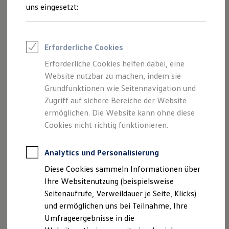
Reifenpakete
uns eingesetzt:
Leasing
Leasing-Angebote
Gebrauchtwagen Leasing
Junge Gebrauchtwagen-Leasing
Erforderliche Cookies
Elektroauto Leasing
Der Polo
Kleinwagen-Leasing
Erforderliche Cookies helfen dabei, eine
Leasing ohne Anzahlung
Website nutzbar zu machen, indem sie
Kompakt, wendig und voller Möglichkeiten.
Finanzierung
Autokredit mit Schlussrate
Grundfunktionen wie Seitennavigation und
Entdecken Sie den Polo.
Versicherungen und Garantien
Zugriff auf sichere Bereiche der Website
Kfz-Versicherung
Mehr zum Polo erfahren
ermöglichen. Die Website kann ohne diese
Restschuldversicherungen
Garantien
Cookies nicht richtig funktionieren.
Wartungsverträge
Geschäftskunden
Professional Class bei Volkswagen
Analytics und Personalisierung
Großkunden
Diese Cookies sammeln Informationen über
Behörden
Direktkunden
Ihre Websitenutzung (beispielsweise
Sonderfahrzeuge
Seitenaufrufe, Verweildauer je Seite, Klicks)
Anpfiff zum Gewinn
und ermöglichen uns bei Teilnahme, Ihre
Elektromobilität
Elektroautos
Umfrageergebnisse in die
ID. Tutorials