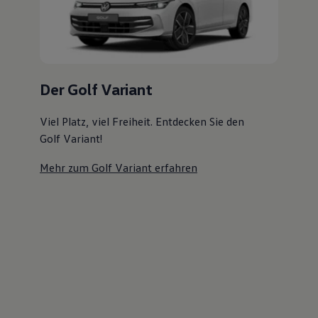
Magazin
Lifestyle
Transport
Familie
Elektromobilität
Volkswagen R
Der Golf Variant
Pannen- und Unfallhilfe
Volkswagen Kundenbetreuung
Viel Platz, viel Freiheit. Entdecken Sie den
Golf Variant!
Mehr zum Golf Variant erfahren