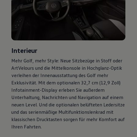
Magazin
Lifestyle
Transport
Familie
Elektromobilität
Volkswagen R
Pannen- und Unfallhilfe
Volkswagen Kundenbetreuung
Interieur
Mehr
Golf
, mehr Style: Neue Sitzbezüge in Stoff oder
ArtVelours und die Mittelkonsole in Hochglanz-Optik
verleihen der Innenausstattung des
Golf
mehr
Exklusivität. Mit dem optionalen 32,7 cm (12,9 Zoll)
Infotainment-Display erleben Sie außerdem
Unterhaltung, Nachrichten und Navigation auf einem
neuen Level. Und die optionalen belüfteten Ledersitze
und das serienmäßige Multifunktionslenkrad mit
klassischen Drucktasten sorgen für mehr Komfort auf
Ihren Fahrten.