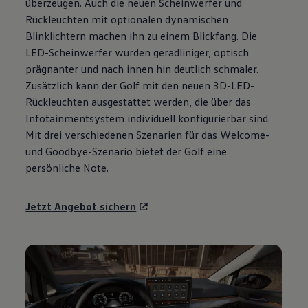
überzeugen. Auch die neuen Scheinwerfer und
Motorenöl und Flüssigkeiten
Rückleuchten mit optionalen dynamischen
Räder und Reifen
Pannen- und Unfallhilfe
Blinklichtern machen ihn zu einem Blickfang. Die
Economy Service
LED-Scheinwerfer wurden geradliniger, optisch
Volkswagen Teile
prägnanter und nach innen hin deutlich schmaler.
Zubehör
Modellspezifisches Zubehör
Zusätzlich kann der
Golf
mit den neuen 3D-LED-
Schutz und Pflege
Rückleuchten ausgestattet werden, die über das
Transport
Infotainmentsystem individuell konfigurierbar sind.
Entertainment und Elektronik
Individualisieren
Mit drei verschiedenen Szenarien für das Welcome-
Wallbox und Ladekabel
und Goodbye-Szenario bietet der
Golf
eine
Digitale Extras
persönliche Note.
Dienste für Ihr Modell finden
Volkswagen Apps, Login und Shop
Handy und Fahrzeug verbinden
Jetzt Angebot sichern
Updates für Software, Karten und Radio
Über Ihr Auto
Vorgängermodelle
Kundeninformationen
Volkswagen Kundenbetreuung
Warn- und Kontrollleuchten
Assistenzsysteme
Digitale Betriebsanleitung
Live Beratung