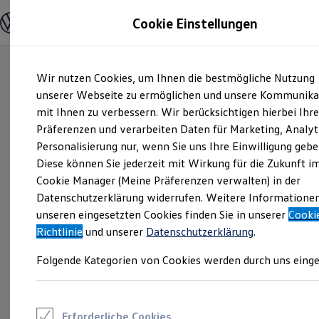
Modelle und Konfigurator
Cookie Einstellungen
Konfigurator
Modelle vergleichen
Konfiguration laden
Zum
Zum
Autosuche
Wir nutzen Cookies, um Ihnen die bestmögliche Nutzung
Hauptinhalt
Footer
Elektroautos
springen
springen
unserer Webseite zu ermöglichen und unsere Kommunika
ENERGY Sondermodelle
Nutzfahrzeuge
mit Ihnen zu verbessern. Wir berücksichtigen hierbei Ihr
SUV und CUV
Präferenzen und verarbeiten Daten für Marketing, Analyt
Familienautos
Personalisierung nur, wenn Sie uns Ihre Einwilligung gebe
Kombis
Kompaktwagen
Diese können Sie jederzeit mit Wirkung für die Zukunft i
Sportwagen
Cookie Manager (Meine Präferenzen verwalten) in der
Schnell verfügbare Fahrzeuge
Angebote und Produkte
Datenschutzerklärung widerrufen. Weitere Informatione
Aktuelle Angebote
unseren eingesetzten Cookies finden Sie in unserer
Cooki
E-Auto-Förderung
Richtlinie
und unserer
Datenschutzerklärung
.
Volkswagen Marktplatz
Die ENERGY Sondermodelle
Folgende Kategorien von Cookies werden durch uns einge
Junge Gebrauchtwagen und Gebrauchtwagen
Volkswagen Zertifizierte Gebrauchtwagen
Elektromobilität bei Gebrauchtwagen
Zubehör- und Serviceangebote
Saisonangebote
Erforderliche Cookies