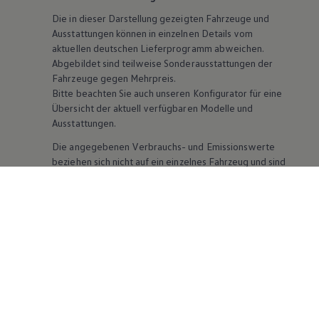
Die in dieser Darstellung gezeigten Fahrzeuge und
Ausstattungen können in einzelnen Details vom
aktuellen deutschen Lieferprogramm abweichen.
Abgebildet sind teilweise Sonderausstattungen der
Fahrzeuge gegen Mehrpreis.
Bitte beachten Sie auch unseren Konfigurator für eine
Übersicht der aktuell verfügbaren Modelle und
Ausstattungen.
Die angegebenen Verbrauchs- und Emissionswerte
beziehen sich nicht auf ein einzelnes Fahrzeug und sind
nicht Bestandteil des Angebots, sondern dienen allein
Vergleichszwecken zwischen den verschiedenen
Fahrzeugtypen. Zusatzausstattungen und
Zubehör
(Anbauteile, Reifenformat usw.) können relevante
Fahrzeugparameter, wie
z. B.
Gewicht, Rollwiderstand
und Aerodynamik verändern und neben Witterungs-
und Verkehrsbedingungen sowie dem individuellen
Fahrverhalten den Kraftstoffverbrauch, den
Stromverbrauch, die CO₂-Emissionen und die
Fahrleistungswerte eines Fahrzeugs beeinflussen.