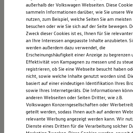
Elektrofahrzeugkonzepte
außerhalb der Volkswagen Webseiten. Diese Cookie
Probefahrt vereinbaren
ID. EVERY1
sammeln Informationen darüber, wie Sie unsere We
Reichweite
nutzen, zum Beispiel, welche Seiten Sie am meisten
Reichweite der ID. Modelle
Reichweite im Winter
besuchen oder wie Sie sich auf der Seite bewegen. D
Rekuperation
Zweck dieser Cookies ist es, Ihnen für Sie relevante
Laden
Fahrzeugangebot anfordern
an Ihre Interessen angepasste Inhalte anzubieten. S
Laden unterwegs
Laden Zuhause
werden außerdem dazu verwendet, die
Ladestationen finden
Erscheinungshäufigkeit einer Anzeige zu begrenzen 
Ladezeitensimulator
Effektivität von Kampagnen zu messen und zu steue
Batterie
Sicherheit
registrieren, ob Sie eine Webseite besucht haben od
Servicetermin buchen
Garantie und Lebensdauer
nicht, sowie welche Inhalte genutzt worden sind. Di
Nachhaltigkeit
basiert auf einer eindeutigen Identifikation Ihres B
Technologie
Kosten und Kauf
sowie Ihres Internetgeräts. Die Informationen kön
Verbrauchskosten
anderen Webseiten oder Seiten Dritter, wie z.B.
Kaufoptionen
Serviceanfrage stellen
Volkswagen Konzerngesellschaften oder Werbetrei
E-Auto-Förderung
Software und Konnektivität
geteilt werden, sodass Ihnen auch auf anderen Web
Die ID. Software 6
relevante Werbung angezeigt werden kann. Wir nut
ID. Software Versionen und Updates
Dienste eines Dritten für die Verarbeitung solcher D
Digitale Extras
Schnittstellen zu Ihrem ID.