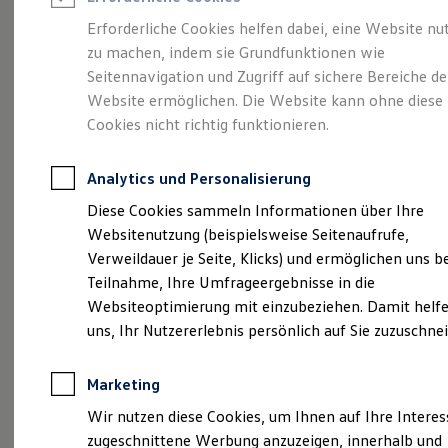
Reifenpakete
Leasing
Erforderliche Cookies helfen dabei, eine Website nu
Leasing-Angebote
zu machen, indem sie Grundfunktionen wie
Eine Klasse für sich.
Gebrauchtwagen Leasing
Seitennavigation und Zugriff auf sichere Bereiche de
Junge Gebrauchtwagen-Leasing
Elektroauto Leasing
Website ermöglichen. Die Website kann ohne diese
Der Golf.
Kleinwagen-Leasing
Cookies nicht richtig funktionieren.
Leasing ohne Anzahlung
Finanzierung
Autokredit mit Schlussrate
Analytics und Personalisierung
Versicherungen und Garantien
Kfz-Versicherung
Diese Cookies sammeln Informationen über Ihre
Restschuldversicherungen
Websitenutzung (beispielsweise Seitenaufrufe,
Garantien
Verweildauer je Seite, Klicks) und ermöglichen uns b
Wartungsverträge
Geschäftskunden
Teilnahme, Ihre Umfrageergebnisse in die
Professional Class bei Volkswagen
Websiteoptimierung mit einzubeziehen. Damit helfe
Großkunden
uns, Ihr Nutzererlebnis persönlich auf Sie zuzuschne
Behörden
(
Impressum & Rechtliches
)
Direktkunden
Sonderfahrzeuge
Marketing
Anpfiff zum Gewinn
Elektromobilität
Wir nutzen diese Cookies, um Ihnen auf Ihre Intere
Elektroautos
zugeschnittene Werbung anzuzeigen, innerhalb und
ID. Tutorials