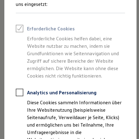
Reifenpakete
uns eingesetzt:
Leasing
Leasing-Angebote
Gebrauchtwagen Leasing
Junge Gebrauchtwagen-Leasing
Erforderliche Cookies
Elektroauto Leasing
Kleinwagen-Leasing
Erforderliche Cookies helfen dabei, eine
Leasing ohne Anzahlung
Der Polo
Website nutzbar zu machen, indem sie
Finanzierung
Autokredit mit Schlussrate
Grundfunktionen wie Seitennavigation und
Versicherungen und Garantien
Zugriff auf sichere Bereiche der Website
Kompakt, wendig und voller Möglichkeiten.
Kfz-Versicherung
ermöglichen. Die Website kann ohne diese
Entdecken Sie den Polo.
Restschuldversicherungen
Garantien
Cookies nicht richtig funktionieren.
Wartungsverträge
Mehr zum Polo erfahren
Geschäftskunden
Professional Class bei Volkswagen
Analytics und Personalisierung
Großkunden
Diese Cookies sammeln Informationen über
Behörden
Direktkunden
Ihre Websitenutzung (beispielsweise
Sonderfahrzeuge
Seitenaufrufe, Verweildauer je Seite, Klicks)
Anpfiff zum Gewinn
und ermöglichen uns bei Teilnahme, Ihre
Elektromobilität
Elektroautos
Umfrageergebnisse in die
ID. Tutorials