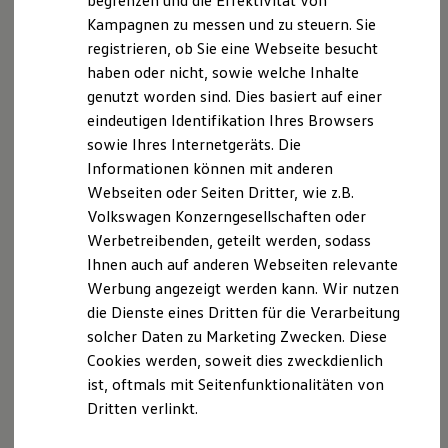
begrenzen und die Effektivität von
Hybridautos
Kampagnen zu messen und zu steuern. Sie
Marke und Erlebnis
registrieren, ob Sie eine Webseite besucht
Volkswagen R und R Experience
R-Modelle
haben oder nicht, sowie welche Inhalte
R Experience
genutzt worden sind. Dies basiert auf einer
Driving Experience
eindeutigen Identifikation Ihres Browsers
Volkswagen entdecken
Werkbesichtigung
sowie Ihres Internetgeräts. Die
Factory visit
Informationen können mit anderen
Lifestyle Shop
Webseiten oder Seiten Dritter, wie z.B.
T-Roc Kollektion
Golf Kollektion
Volkswagen Konzerngesellschaften oder
ID. Kollektion
Der T-Cross
Werbetreibenden, geteilt werden, sodass
Volkswagen Kollektion
Ihnen auch auf anderen Webseiten relevante
R-Kollektion
Wendig, flexibel, vielseitig. Entdecken Sie den
GTI Kollektion
Werbung angezeigt werden kann. Wir nutzen
Fußball Drop
T‑Cross.
die Dienste eines Dritten für die Verarbeitung
we drive football
solcher Daten zu Marketing Zwecken. Diese
#wedriveproud
Mehr zum T-Cross erfahren
Besitzer und Service
Cookies werden, soweit dies zweckdienlich
myVolkswagen
ist, oftmals mit Seitenfunktionalitäten von
Software Updates
Dritten verlinkt.
Service und Ersatzteile
Inspektion und HU/AU
Reparaturen und Checks