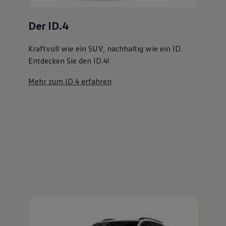
Magazin
Lifestyle
Transport
Familie
Elektromobilität
Volkswagen R
Pannen- und Unfallhilfe
Volkswagen Kundenbetreuung
Der Golf Variant
Viel Platz, viel Freiheit. Entdecken Sie den
Golf Variant!
Mehr zum Golf Variant erfahren