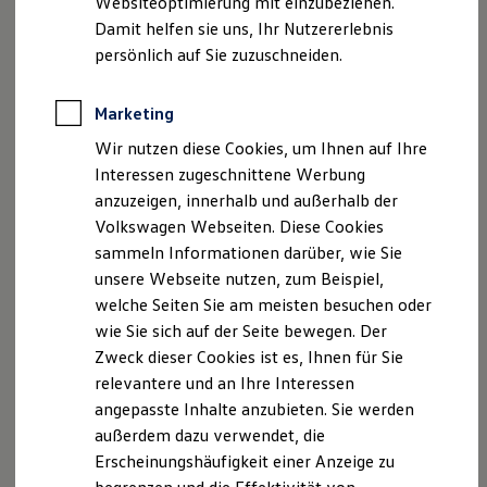
Websiteoptimierung mit einzubeziehen.
Elektrofahrzeugkonzepte
Damit helfen sie uns, Ihr Nutzererlebnis
ID. EVERY1
Reichweite
persönlich auf Sie zuzuschneiden.
Reichweite der ID. Modelle
Reichweite im Winter
Rekuperation
Marketing
Laden
Wir nutzen diese Cookies, um Ihnen auf Ihre
Laden unterwegs
Laden Zuhause
Interessen zugeschnittene Werbung
Ladestationen finden
anzuzeigen, innerhalb und außerhalb der
Ladezeitensimulator
Volkswagen Webseiten. Diese Cookies
Batterie
Sicherheit
sammeln Informationen darüber, wie Sie
Garantie und Lebensdauer
unsere Webseite nutzen, zum Beispiel,
Nachhaltigkeit
Der neue ID.3 Neo
welche Seiten Sie am meisten besuchen oder
Technologie
Kosten und Kauf
wie Sie sich auf der Seite bewegen. Der
So geht neu. Klar im Design. Stark im Alltag.
Verbrauchskosten
Zweck dieser Cookies ist es, Ihnen für Sie
Kaufoptionen
Entdecken Sie jetzt den neuen ID.3 Neo!
relevantere und an Ihre Interessen
E-Auto-Förderung
Software und Konnektivität
angepasste Inhalte anzubieten. Sie werden
Mehr zum ID.3 Neo erfahren
Die ID. Software 6
außerdem dazu verwendet, die
ID. Software Versionen und Updates
Erscheinungshäufigkeit einer Anzeige zu
Digitale Extras
Schnittstellen zu Ihrem ID.