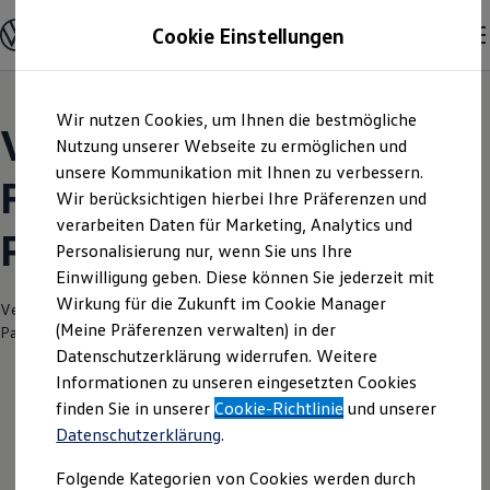
Modelle und Konfigurator
Cookie Einstellungen
Konfigurator
Modelle vergleichen
Konfiguration laden
Zum
Zum
Autosuche
Wir nutzen Cookies, um Ihnen die bestmögliche
Hauptinhalt
Footer
Elektroautos
Volkswagen Modelle |
springen
springen
Nutzung unserer Webseite zu ermöglichen und
ENERGY Sondermodelle
Nutzfahrzeuge
unsere Kommunikation mit Ihnen zu verbessern.
FSN Autozentrum
SUV und CUV
Wir berücksichtigen hierbei Ihre Präferenzen und
Familienautos
verarbeiten Daten für Marketing, Analytics und
Kombis
Pasewalk
Kompaktwagen
Personalisierung nur, wenn Sie uns Ihre
Sportwagen
Einwilligung geben. Diese können Sie jederzeit mit
Schnell verfügbare Fahrzeuge
Angebote und Produkte
Wirkung für die Zukunft im Cookie Manager
Verantwortlich für die Inhalte auf dieser Seite ist die FSN Autozentrum
Aktuelle Angebote
(Meine Präferenzen verwalten) in der
Pasewalk GmbH
(
Impressum & Rechtliches
)
E-Auto-Förderung
Datenschutzerklärung widerrufen. Weitere
Volkswagen Marktplatz
Informationen zu unseren eingesetzten Cookies
Die ENERGY Sondermodelle
Junge Gebrauchtwagen und Gebrauchtwagen
finden Sie in unserer
Cookie-Richtlinie
und unserer
Volkswagen Zertifizierte Gebrauchtwagen
Datenschutzerklärung
.
Elektromobilität bei Gebrauchtwagen
Zubehör- und Serviceangebote
Folgende Kategorien von Cookies werden durch
Saisonangebote