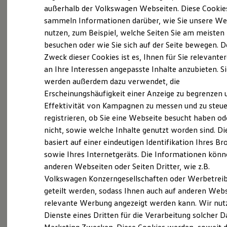
Probefahrt vereinbaren
Elektrofahrzeugkonzepte
außerhalb der Volkswagen Webseiten. Diese Cookie
ID. EVERY1
sammeln Informationen darüber, wie Sie unsere We
Reichweite
nutzen, zum Beispiel, welche Seiten Sie am meisten
Reichweite der ID. Modelle
Reichweite im Winter
besuchen oder wie Sie sich auf der Seite bewegen. D
Rekuperation
Zweck dieser Cookies ist es, Ihnen für Sie relevante
Fahrzeugangebot anfordern
Laden
an Ihre Interessen angepasste Inhalte anzubieten. S
Laden unterwegs
Laden Zuhause
werden außerdem dazu verwendet, die
Ladestationen finden
Erscheinungshäufigkeit einer Anzeige zu begrenzen 
Ladezeitensimulator
Effektivität von Kampagnen zu messen und zu steue
Batterie
Servicetermin buchen
Sicherheit
registrieren, ob Sie eine Webseite besucht haben od
Garantie und Lebensdauer
nicht, sowie welche Inhalte genutzt worden sind. Di
Nachhaltigkeit
basiert auf einer eindeutigen Identifikation Ihres B
Technologie
Kosten und Kauf
sowie Ihres Internetgeräts. Die Informationen kön
Verbrauchskosten
anderen Webseiten oder Seiten Dritter, wie z.B.
Serviceanfrage stellen
Kaufoptionen
Volkswagen Konzerngesellschaften oder Werbetrei
E-Auto-Förderung
Software und Konnektivität
geteilt werden, sodass Ihnen auch auf anderen Web
Die ID. Software 6
relevante Werbung angezeigt werden kann. Wir nut
ID. Software Versionen und Updates
Dienste eines Dritten für die Verarbeitung solcher D
Details des Golf
Digitale Extras
Schnittstellen zu Ihrem ID.