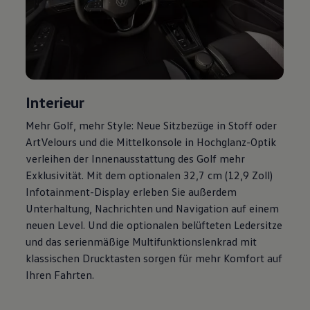
Magazin
Lifestyle
Transport
Familie
Elektromobilität
Volkswagen R
Pannen- und Unfallhilfe
Volkswagen Kundenbetreuung
Interieur
Mehr
Golf
, mehr Style: Neue Sitzbezüge in Stoff oder
ArtVelours und die Mittelkonsole in Hochglanz-Optik
verleihen der Innenausstattung des
Golf
mehr
Exklusivität. Mit dem optionalen 32,7 cm (12,9 Zoll)
Infotainment-Display erleben Sie außerdem
Unterhaltung, Nachrichten und Navigation auf einem
neuen Level. Und die optionalen belüfteten Ledersitze
und das serienmäßige Multifunktionslenkrad mit
klassischen Drucktasten sorgen für mehr Komfort auf
Ihren Fahrten.