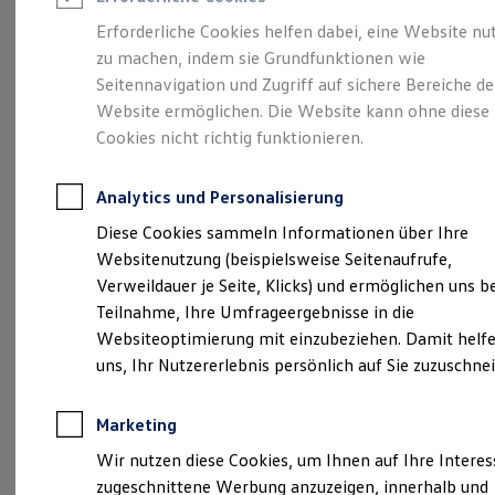
Reifenpakete
Leasing
Erforderliche Cookies helfen dabei, eine Website nu
Leasing-Angebote
zu machen, indem sie Grundfunktionen wie
Eine Klasse für sich.
Gebrauchtwagen Leasing
Seitennavigation und Zugriff auf sichere Bereiche de
Junge Gebrauchtwagen-Leasing
Elektroauto Leasing
Website ermöglichen. Die Website kann ohne diese
Der Golf.
Kleinwagen-Leasing
Cookies nicht richtig funktionieren.
Leasing ohne Anzahlung
Finanzierung
Autokredit mit Schlussrate
Analytics und Personalisierung
Versicherungen und Garantien
Kfz-Versicherung
Diese Cookies sammeln Informationen über Ihre
Restschuldversicherungen
Websitenutzung (beispielsweise Seitenaufrufe,
Garantien
Verweildauer je Seite, Klicks) und ermöglichen uns b
Wartungsverträge
Geschäftskunden
Teilnahme, Ihre Umfrageergebnisse in die
Professional Class bei Volkswagen
Websiteoptimierung mit einzubeziehen. Damit helfe
Großkunden
(
Impressum & Rechtliches
)
uns, Ihr Nutzererlebnis persönlich auf Sie zuzuschne
Behörden
Direktkunden
Sonderfahrzeuge
Marketing
Anpfiff zum Gewinn
Elektromobilität
Wir nutzen diese Cookies, um Ihnen auf Ihre Intere
Elektroautos
zugeschnittene Werbung anzuzeigen, innerhalb und
ID. Tutorials