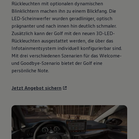
Rückleuchten mit optionalen dynamischen
Motorenöl und Flüssigkeiten
Räder und Reifen
Blinklichtern machen ihn zu einem Blickfang. Die
Pannen- und Unfallhilfe
LED-Scheinwerfer wurden geradliniger, optisch
Economy Service
prägnanter und nach innen hin deutlich schmaler.
Volkswagen Teile
Zubehör
Zusätzlich kann der
Golf
mit den neuen 3D-LED-
Modellspezifisches Zubehör
Rückleuchten ausgestattet werden, die über das
Schutz und Pflege
Infotainmentsystem individuell konfigurierbar sind.
Transport
Entertainment und Elektronik
Mit drei verschiedenen Szenarien für das Welcome-
Individualisieren
und Goodbye-Szenario bietet der
Golf
eine
Wallbox und Ladekabel
persönliche Note.
Digitale Extras
Dienste für Ihr Modell finden
Volkswagen Apps, Login und Shop
Jetzt Angebot sichern
Handy und Fahrzeug verbinden
Updates für Software, Karten und Radio
Über Ihr Auto
Vorgängermodelle
Kundeninformationen
Volkswagen Kundenbetreuung
Warn- und Kontrollleuchten
Assistenzsysteme
Digitale Betriebsanleitung
Live Beratung