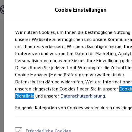
Modelle und Konfigurator
Cookie Einstellungen
Konfigurator
Modelle vergleichen
Konfiguration laden
Zum
Zum
Autosuche
Wir nutzen Cookies, um Ihnen die bestmögliche Nutzung
Hauptinhalt
Footer
Elektroautos
springen
springen
unserer Webseite zu ermöglichen und unsere Kommunika
ENERGY Sondermodelle
Nutzfahrzeuge
mit Ihnen zu verbessern. Wir berücksichtigen hierbei Ihr
SUV und CUV
Präferenzen und verarbeiten Daten für Marketing, Analyt
Familienautos
Personalisierung nur, wenn Sie uns Ihre Einwilligung gebe
Kombis
Kompaktwagen
Diese können Sie jederzeit mit Wirkung für die Zukunft i
Sportwagen
Cookie Manager (Meine Präferenzen verwalten) in der
Schnell verfügbare Fahrzeuge
Angebote und Produkte
Datenschutzerklärung widerrufen. Weitere Informatione
Aktuelle Angebote
unseren eingesetzten Cookies finden Sie in unserer
Cooki
E-Auto-Förderung
Richtlinie
und unserer
Datenschutzerklärung
.
Volkswagen Marktplatz
Die ENERGY Sondermodelle
Folgende Kategorien von Cookies werden durch uns einge
Junge Gebrauchtwagen und Gebrauchtwagen
Volkswagen Zertifizierte Gebrauchtwagen
Elektromobilität bei Gebrauchtwagen
Zubehör- und Serviceangebote
Saisonangebote
Erforderliche Cookies