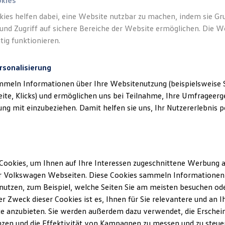
okies
kies helfen dabei, eine Website nutzbar zu machen, indem sie G
und Zugriff auf sichere Bereiche der Website ermöglichen. Die W
tig funktionieren.
rsonalisierung
mmeln Informationen über Ihre Websitenutzung (beispielsweise S
eite, Klicks) und ermöglichen uns bei Teilnahme, Ihre Umfrageerge
g mit einzubeziehen. Damit helfen sie uns, Ihr Nutzererlebnis pe
Cookies, um Ihnen auf Ihre Interessen zugeschnittene Werbung a
r Volkswagen Webseiten. Diese Cookies sammeln Informationen 
utzen, zum Beispiel, welche Seiten Sie am meisten besuchen oder
r Zweck dieser Cookies ist es, Ihnen für Sie relevantere und an I
ler Möglichkeiten. Entdecken Sie den Polo.
e anzubieten. Sie werden außerdem dazu verwendet, die Erschein
zen und die Effektivität von Kampagnen zu messen und zu steuern