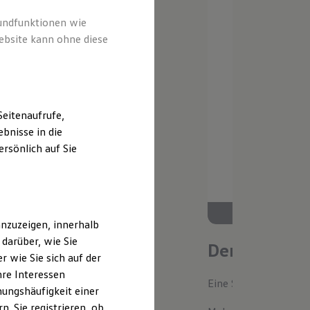
rundfunktionen wie
ebsite kann ohne diese
eitenaufrufe,
bnisse in die
rsönlich auf Sie
nzuzeigen, innerhalb
darüber, wie Sie
Der neue ID.
 wie Sie sich auf der
hre Interessen
Eine Spur Extra. Der n
ungshäufigkeit einer
. Sie registrieren, ob