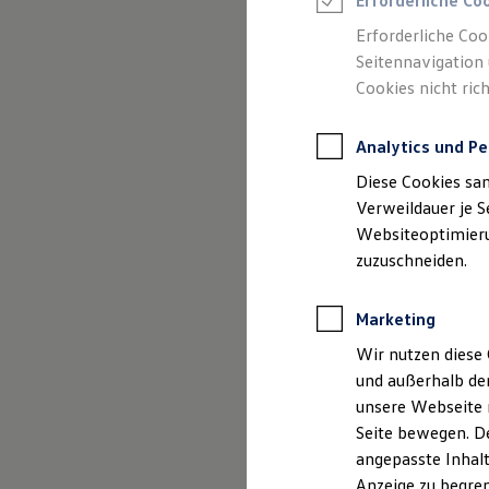
Erforderliche Co
Reifenpakete
Leasing
Erforderliche Coo
Leasing-Angebote
Seitennavigation 
Gebrauchtwagen Leasing
Cookies nicht rich
Junge Gebrauchtwagen-Leasing
Elektroauto Leasing
Kleinwagen-Leasing
Analytics und Pe
Leasing ohne Anzahlung
Finanzierung
Diese Cookies sa
Autokredit mit Schlussrate
Versicherungen und Garantien
Verweildauer je S
Kfz-Versicherung
Websiteoptimierun
Restschuldversicherungen
zuzuschneiden.
Garantien
Wartungsverträge
Geschäftskunden
Marketing
Professional Class bei Volkswagen
Großkunden
Wir nutzen diese 
Behörden
und außerhalb de
Direktkunden
Der Polo
Sonderfahrzeuge
unsere Webseite n
Anpfiff zum Gewinn
Seite bewegen. De
Elektromobilität
Kompakt, wendig und vol
angepasste Inhalt
Elektroautos
ID. Tutorials
Anzeige zu begren