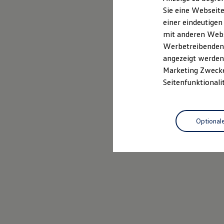
Mehr zum Polo erfahren
Elektrofahrzeugkonzepte
Sie eine Webseite
ID. EVERY1
einer eindeutigen
Reichweite
Reichweite der ID. Modelle
mit anderen Webse
Reichweite im Winter
Werbetreibenden,
Rekuperation
angezeigt werden 
Laden
Laden unterwegs
Marketing Zwecken
Laden Zuhause
Seitenfunktionali
Ladestationen finden
Ladezeitensimulator
Batterie
Sicherheit
Optional
Garantie und Lebensdauer
Nachhaltigkeit
Technologie
Kosten und Kauf
Verbrauchskosten
Kaufoptionen
E-Auto-Förderung
Software und Konnektivität
Die ID. Software 6
ID. Software Versionen und Updates
Digitale Extras
Schnittstellen zu Ihrem ID.