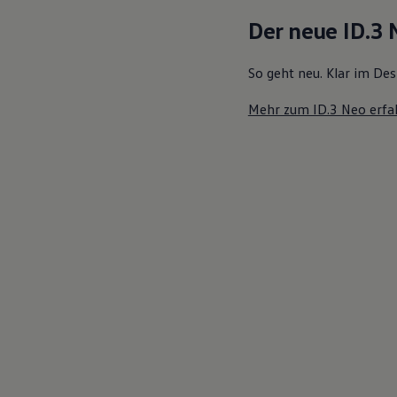
Motorenöl und Flüssigkeiten
Der neue ID.3
Räder und Reifen
Pannen- und Unfallhilfe
Economy Service
So geht neu. Klar im Des
Volkswagen Teile
Zubehör
Mehr zum ID.3 Neo erfa
Modellspezifisches Zubehör
Schutz und Pflege
Transport
Entertainment und Elektronik
Individualisieren
Wallbox und Ladekabel
Digitale Extras
Dienste für Ihr Modell finden
Volkswagen Apps, Login und Shop
Handy und Fahrzeug verbinden
Updates für Software, Karten und Radio
Über Ihr Auto
Vorgängermodelle
Kundeninformationen
Volkswagen Kundenbetreuung
Warn- und Kontrollleuchten
Assistenzsysteme
Digitale Betriebsanleitung
Live Beratung