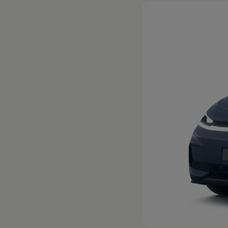
Hybridautos
Marke und Erlebnis
Volkswagen R und R Experience
R-Modelle
R Experience
Driving Experience
Volkswagen entdecken
Werkbesichtigung
Factory visit
Lifestyle Shop
T-Roc Kollektion
Golf Kollektion
ID. Kollektion
Volkswagen Kollektion
R-Kollektion
GTI Kollektion
Fußball Drop
we drive football
#wedriveproud
Besitzer und Service
myVolkswagen
Software Updates
Service und Ersatzteile
Inspektion und HU/AU
Reparaturen und Checks