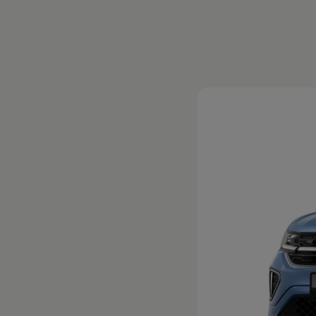
Magazin
Lifestyle
Transport
Familie
Elektromobilität
Volkswagen R
Pannen- und Unfallhilfe
Volkswagen Kundenbetreuung