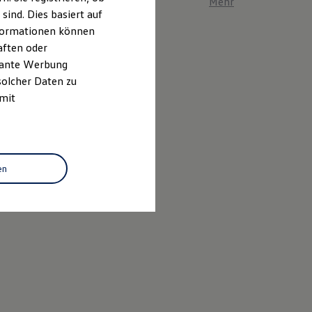
Mehr zum ID. Polo er
ind. Dies basiert auf
Informationen können
aften oder
evante Werbung
solcher Daten zu
 mit
en