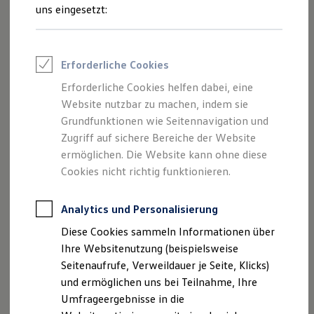
Reifenpakete
uns eingesetzt:
Leasing
Leasing-Angebote
Gebrauchtwagen Leasing
Junge Gebrauchtwagen-Leasing
Erforderliche Cookies
Elektroauto Leasing
Kleinwagen-Leasing
Erforderliche Cookies helfen dabei, eine
Leasing ohne Anzahlung
Der Polo
Website nutzbar zu machen, indem sie
Finanzierung
Autokredit mit Schlussrate
Grundfunktionen wie Seitennavigation und
Versicherungen und Garantien
Zugriff auf sichere Bereiche der Website
Kompakt, wendig und voller Möglichkeiten.
Kfz-Versicherung
ermöglichen. Die Website kann ohne diese
Entdecken Sie den Polo.
Restschuldversicherungen
Garantien
Cookies nicht richtig funktionieren.
Wartungsverträge
Mehr zum Polo erfahren
Geschäftskunden
Professional Class bei Volkswagen
Analytics und Personalisierung
Großkunden
Diese Cookies sammeln Informationen über
Behörden
Direktkunden
Ihre Websitenutzung (beispielsweise
Sonderfahrzeuge
Seitenaufrufe, Verweildauer je Seite, Klicks)
Anpfiff zum Gewinn
und ermöglichen uns bei Teilnahme, Ihre
Elektromobilität
Elektroautos
Umfrageergebnisse in die
ID. Tutorials