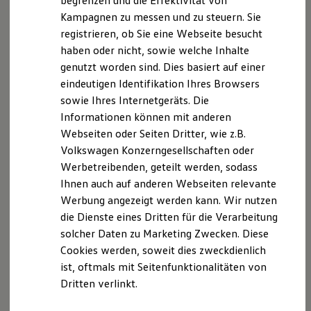
begrenzen und die Effektivität von
Hybridautos
Kampagnen zu messen und zu steuern. Sie
Marke und Erlebnis
registrieren, ob Sie eine Webseite besucht
Volkswagen R und R Experience
R-Modelle
haben oder nicht, sowie welche Inhalte
R Experience
Der T-Cross
genutzt worden sind. Dies basiert auf einer
Driving Experience
eindeutigen Identifikation Ihres Browsers
Volkswagen entdecken
Wendig, flexibel, vielseitig. Entdecken Sie den
Werkbesichtigung
sowie Ihres Internetgeräts. Die
Factory visit
T‑Cross.
Informationen können mit anderen
Lifestyle Shop
Webseiten oder Seiten Dritter, wie z.B.
T-Roc Kollektion
Mehr zum T-Cross erfahren
Golf Kollektion
Volkswagen Konzerngesellschaften oder
ID. Kollektion
Werbetreibenden, geteilt werden, sodass
Volkswagen Kollektion
Ihnen auch auf anderen Webseiten relevante
R-Kollektion
GTI Kollektion
Werbung angezeigt werden kann. Wir nutzen
Fußball Drop
die Dienste eines Dritten für die Verarbeitung
we drive football
solcher Daten zu Marketing Zwecken. Diese
#wedriveproud
Besitzer und Service
Cookies werden, soweit dies zweckdienlich
myVolkswagen
ist, oftmals mit Seitenfunktionalitäten von
Software Updates
Dritten verlinkt.
Service und Ersatzteile
Inspektion und HU/AU
Reparaturen und Checks