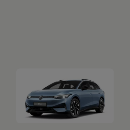
Der ID.7 Tourer
Jetzt ID.7 Tourer Probefahrt vereinbaren
Ihre
nächsten
Schritte
Probefahrt vereinbaren
Fahrzeugangebot anfordern