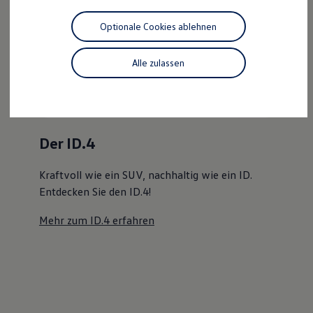
Motorenöl und Flüssigkeiten
Räder und Reifen
Optionale Cookies ablehnen
Pannen- und Unfallhilfe
Der ID.4
Economy Service
Volkswagen Teile
Alle zulassen
Kraftvoll wie ein SUV, nachhaltig wie ein ID.
Zubehör
Modellspezifisches Zubehör
Entdecken Sie den ID.4!
Schutz und Pflege
Transport
Mehr zum ID.4 erfahren
Entertainment und Elektronik
Individualisieren
Wallbox und Ladekabel
Digitale Extras
Dienste für Ihr Modell finden
Volkswagen Apps, Login und Shop
Handy und Fahrzeug verbinden
Updates für Software, Karten und Radio
Über Ihr Auto
Vorgängermodelle
Kundeninformationen
Volkswagen Kundenbetreuung
Warn- und Kontrollleuchten
Assistenzsysteme
Digitale Betriebsanleitung
Live Beratung