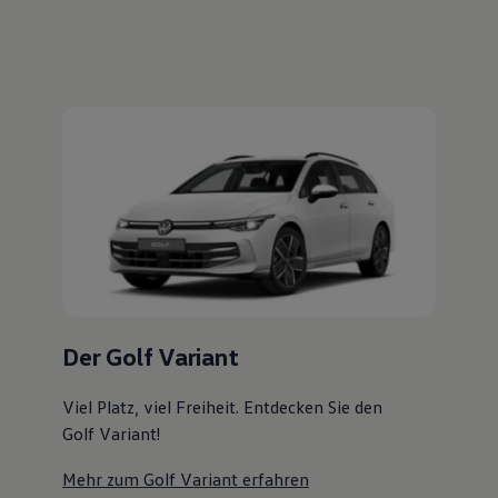
Magazin
Der Golf Variant
Lifestyle
Transport
Familie
Viel Platz, viel Freiheit. Entdecken Sie den
Elektromobilität
Golf Variant!
Volkswagen R
Pannen- und Unfallhilfe
Mehr zum Golf Variant erfahren
Volkswagen Kundenbetreuung