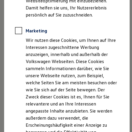
Websiteoptimierung mit einzubeziehen.
Elektrofahrzeugkonzepte
Damit helfen sie uns, Ihr Nutzererlebnis
ID. EVERY1
Reichweite
persönlich auf Sie zuzuschneiden.
Reichweite der ID. Modelle
Reichweite im Winter
Rekuperation
Marketing
Der neue ID.3 Neo
Laden
Wir nutzen diese Cookies, um Ihnen auf Ihre
Laden unterwegs
Laden Zuhause
Interessen zugeschnittene Werbung
So geht neu. Klar im Design. Stark im Alltag.
Ladestationen finden
anzuzeigen, innerhalb und außerhalb der
Entdecken Sie jetzt den neuen ID.3 Neo!
Ladezeitensimulator
Volkswagen Webseiten. Diese Cookies
Batterie
Sicherheit
Mehr zum ID.3 Neo erfahren
sammeln Informationen darüber, wie Sie
Garantie und Lebensdauer
unsere Webseite nutzen, zum Beispiel,
Nachhaltigkeit
welche Seiten Sie am meisten besuchen oder
Technologie
Kosten und Kauf
wie Sie sich auf der Seite bewegen. Der
Verbrauchskosten
Zweck dieser Cookies ist es, Ihnen für Sie
Kaufoptionen
relevantere und an Ihre Interessen
E-Auto-Förderung
Software und Konnektivität
angepasste Inhalte anzubieten. Sie werden
Die ID. Software 6
außerdem dazu verwendet, die
ID. Software Versionen und Updates
Erscheinungshäufigkeit einer Anzeige zu
Digitale Extras
Schnittstellen zu Ihrem ID.