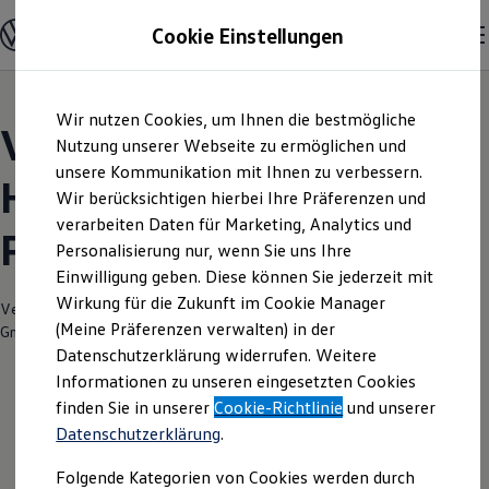
Modelle und Konfigurator
Cookie Einstellungen
Konfigurator
Modelle vergleichen
Konfiguration laden
Zum
Zum
Autosuche
Wir nutzen Cookies, um Ihnen die bestmögliche
Hauptinhalt
Footer
Elektroautos
Volkswagen Modelle |
springen
springen
Nutzung unserer Webseite zu ermöglichen und
ENERGY Sondermodelle
Nutzfahrzeuge
unsere Kommunikation mit Ihnen zu verbessern.
Hahn Automobile
SUV und CUV
Wir berücksichtigen hierbei Ihre Präferenzen und
Familienautos
verarbeiten Daten für Marketing, Analytics und
Kombis
Pforzheim
Kompaktwagen
Personalisierung nur, wenn Sie uns Ihre
Sportwagen
Einwilligung geben. Diese können Sie jederzeit mit
Schnell verfügbare Fahrzeuge
Angebote und Produkte
Wirkung für die Zukunft im Cookie Manager
Verantwortlich für die Inhalte auf dieser Seite ist die Hahn Automobile
Aktuelle Angebote
(Meine Präferenzen verwalten) in der
GmbH & Co. KG NL Pforzheim
(
Impressum & Rechtliches
)
E-Auto-Förderung
Datenschutzerklärung widerrufen. Weitere
Volkswagen Marktplatz
Informationen zu unseren eingesetzten Cookies
Die ENERGY Sondermodelle
Junge Gebrauchtwagen und Gebrauchtwagen
finden Sie in unserer
Cookie-Richtlinie
und unserer
Volkswagen Zertifizierte Gebrauchtwagen
Datenschutzerklärung
.
Elektromobilität bei Gebrauchtwagen
Zubehör- und Serviceangebote
Folgende Kategorien von Cookies werden durch
Saisonangebote