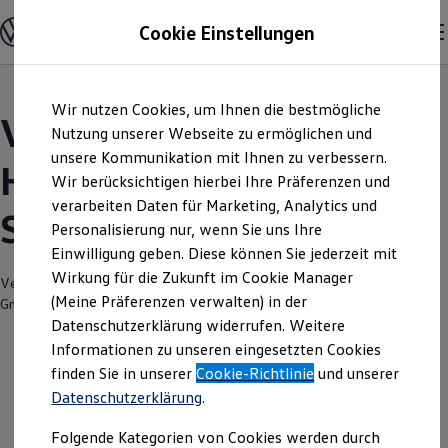
Modelle und Konfigurator
Cookie Einstellungen
Konfigurator
Modelle vergleichen
Konfiguration laden
Zum
Zum
Autosuche
Wir nutzen Cookies, um Ihnen die bestmögliche
Hauptinhalt
Footer
Elektroautos
Volkswagen Modelle |
springen
springen
Nutzung unserer Webseite zu ermöglichen und
ENERGY Sondermodelle
Nutzfahrzeuge
unsere Kommunikation mit Ihnen zu verbessern.
Hahn Automobile
SUV und CUV
Wir berücksichtigen hierbei Ihre Präferenzen und
Familienautos
verarbeiten Daten für Marketing, Analytics und
Kombis
Schorndorf
Kompaktwagen
Personalisierung nur, wenn Sie uns Ihre
Sportwagen
Einwilligung geben. Diese können Sie jederzeit mit
Schnell verfügbare Fahrzeuge
Angebote und Produkte
Wirkung für die Zukunft im Cookie Manager
Verantwortlich für die Inhalte auf dieser Seite ist die Hahn Automobile
Aktuelle Angebote
(Meine Präferenzen verwalten) in der
GmbH + Co. KG NL Schorndorf
(
Impressum & Rechtliches
)
E-Auto-Förderung
Datenschutzerklärung widerrufen. Weitere
Volkswagen Marktplatz
Informationen zu unseren eingesetzten Cookies
Die ENERGY Sondermodelle
Junge Gebrauchtwagen und Gebrauchtwagen
finden Sie in unserer
Cookie-Richtlinie
und unserer
Volkswagen Zertifizierte Gebrauchtwagen
Datenschutzerklärung
.
Elektromobilität bei Gebrauchtwagen
Zubehör- und Serviceangebote
Folgende Kategorien von Cookies werden durch
Saisonangebote