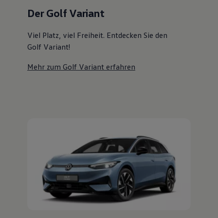
Magazin
Der Golf Variant
Lifestyle
Transport
Familie
Viel Platz, viel Freiheit. Entdecken Sie den
Elektromobilität
Golf Variant!
Volkswagen R
Pannen- und Unfallhilfe
Mehr zum Golf Variant erfahren
Volkswagen Kundenbetreuung