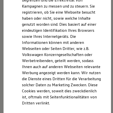
begrenzen und die Effektivität von
Hybridautos
Kampagnen zu messen und zu steuern. Sie
Marke und Erlebnis
registrieren, ob Sie eine Webseite besucht
Volkswagen R und R Experience
R-Modelle
haben oder nicht, sowie welche Inhalte
R Experience
Der T-Cross
genutzt worden sind. Dies basiert auf einer
Driving Experience
eindeutigen Identifikation Ihres Browsers
Volkswagen entdecken
Wendig, flexibel, vielseitig. Entdecken Sie den
Werkbesichtigung
sowie Ihres Internetgeräts. Die
Factory visit
T‑Cross.
Informationen können mit anderen
Lifestyle Shop
Webseiten oder Seiten Dritter, wie z.B.
T-Roc Kollektion
Mehr zum T-Cross erfahren
Golf Kollektion
Volkswagen Konzerngesellschaften oder
ID. Kollektion
Werbetreibenden, geteilt werden, sodass
Volkswagen Kollektion
Ihnen auch auf anderen Webseiten relevante
R-Kollektion
GTI Kollektion
Werbung angezeigt werden kann. Wir nutzen
Fußball Drop
die Dienste eines Dritten für die Verarbeitung
we drive football
solcher Daten zu Marketing Zwecken. Diese
#wedriveproud
Besitzer und Service
Cookies werden, soweit dies zweckdienlich
myVolkswagen
ist, oftmals mit Seitenfunktionalitäten von
Software Updates
Dritten verlinkt.
Service und Ersatzteile
Inspektion und HU/AU
Reparaturen und Checks