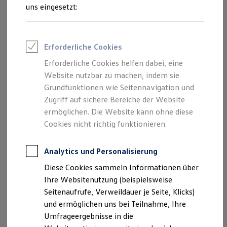
Reifenpakete
uns eingesetzt:
Leasing
Leasing-Angebote
Gebrauchtwagen Leasing
Junge Gebrauchtwagen-Leasing
Erforderliche Cookies
Elektroauto Leasing
Kleinwagen-Leasing
Erforderliche Cookies helfen dabei, eine
Leasing ohne Anzahlung
Der Polo
Website nutzbar zu machen, indem sie
Finanzierung
Autokredit mit Schlussrate
Grundfunktionen wie Seitennavigation und
Versicherungen und Garantien
Zugriff auf sichere Bereiche der Website
Kompakt, wendig und voller Möglichkeiten.
Kfz-Versicherung
ermöglichen. Die Website kann ohne diese
Entdecken Sie den Polo.
Restschuldversicherungen
Garantien
Cookies nicht richtig funktionieren.
Wartungsverträge
Mehr zum Polo erfahren
Geschäftskunden
Professional Class bei Volkswagen
Analytics und Personalisierung
Großkunden
Diese Cookies sammeln Informationen über
Behörden
Direktkunden
Ihre Websitenutzung (beispielsweise
Sonderfahrzeuge
Seitenaufrufe, Verweildauer je Seite, Klicks)
Anpfiff zum Gewinn
und ermöglichen uns bei Teilnahme, Ihre
Elektromobilität
Elektroautos
Umfrageergebnisse in die
ID. Tutorials