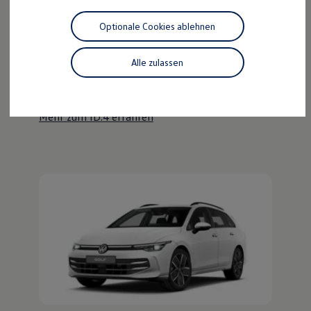
Motorenöl und Flüssigkeiten
Räder und Reifen
Optionale Cookies ablehnen
Pannen- und Unfallhilfe
Der ID.4
Economy Service
Volkswagen Teile
Alle zulassen
Kraftvoll wie ein SUV, nachhaltig wie ein ID.
Zubehör
Modellspezifisches Zubehör
Entdecken Sie den ID.4!
Schutz und Pflege
Transport
Mehr zum ID.4 erfahren
Entertainment und Elektronik
Individualisieren
Wallbox und Ladekabel
Digitale Extras
Dienste für Ihr Modell finden
Volkswagen Apps, Login und Shop
Handy und Fahrzeug verbinden
Updates für Software, Karten und Radio
Über Ihr Auto
Vorgängermodelle
Kundeninformationen
Volkswagen Kundenbetreuung
Warn- und Kontrollleuchten
Assistenzsysteme
Digitale Betriebsanleitung
Live Beratung