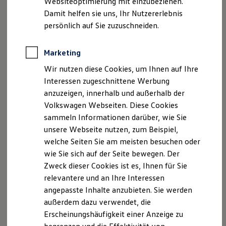
Websiteoptimierung mit einzubeziehen.
Elektrofahrzeugkonzepte
Damit helfen sie uns, Ihr Nutzererlebnis
ID. EVERY1
Reichweite
persönlich auf Sie zuzuschneiden.
Reichweite der ID. Modelle
Reichweite im Winter
Rekuperation
Marketing
Der neue ID.3 Neo
Laden
Wir nutzen diese Cookies, um Ihnen auf Ihre
Laden unterwegs
Laden Zuhause
Interessen zugeschnittene Werbung
So geht neu. Klar im Design. Stark im Alltag.
Ladestationen finden
anzuzeigen, innerhalb und außerhalb der
Entdecken Sie jetzt den neuen ID.3 Neo!
Ladezeitensimulator
Volkswagen Webseiten. Diese Cookies
Batterie
Sicherheit
Mehr zum ID.3 Neo erfahren
sammeln Informationen darüber, wie Sie
Garantie und Lebensdauer
unsere Webseite nutzen, zum Beispiel,
Nachhaltigkeit
welche Seiten Sie am meisten besuchen oder
Technologie
Kosten und Kauf
wie Sie sich auf der Seite bewegen. Der
Verbrauchskosten
Zweck dieser Cookies ist es, Ihnen für Sie
Kaufoptionen
relevantere und an Ihre Interessen
E-Auto-Förderung
Software und Konnektivität
angepasste Inhalte anzubieten. Sie werden
Die ID. Software 6
außerdem dazu verwendet, die
ID. Software Versionen und Updates
Erscheinungshäufigkeit einer Anzeige zu
Digitale Extras
Schnittstellen zu Ihrem ID.