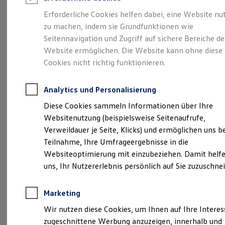
Reifenpakete
Leasing
Erforderliche Cookies helfen dabei, eine Website nu
Leasing-Angebote
zu machen, indem sie Grundfunktionen wie
Eine Klasse für sich.
Gebrauchtwagen Leasing
Seitennavigation und Zugriff auf sichere Bereiche de
Junge Gebrauchtwagen-Leasing
Elektroauto Leasing
Website ermöglichen. Die Website kann ohne diese
Der Golf.
Kleinwagen-Leasing
Cookies nicht richtig funktionieren.
Leasing ohne Anzahlung
Finanzierung
Autokredit mit Schlussrate
Analytics und Personalisierung
Versicherungen und Garantien
Kfz-Versicherung
Diese Cookies sammeln Informationen über Ihre
Restschuldversicherungen
Websitenutzung (beispielsweise Seitenaufrufe,
Garantien
Verweildauer je Seite, Klicks) und ermöglichen uns b
Wartungsverträge
Geschäftskunden
Teilnahme, Ihre Umfrageergebnisse in die
Professional Class bei Volkswagen
Websiteoptimierung mit einzubeziehen. Damit helfe
Großkunden
(
Impressum & Rechtliches
)
uns, Ihr Nutzererlebnis persönlich auf Sie zuzuschne
Behörden
Direktkunden
Sonderfahrzeuge
Marketing
Anpfiff zum Gewinn
Elektromobilität
Wir nutzen diese Cookies, um Ihnen auf Ihre Intere
Elektroautos
zugeschnittene Werbung anzuzeigen, innerhalb und
ID. Tutorials