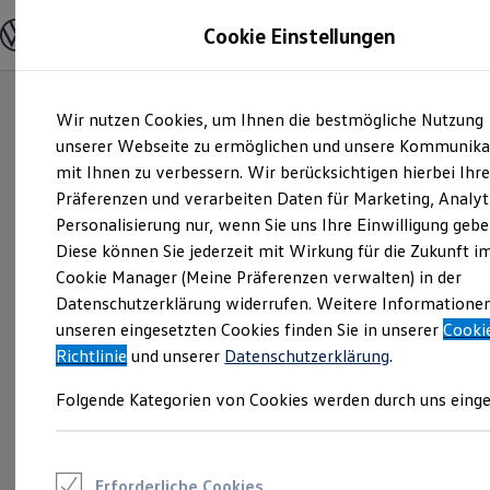
Modelle und Konfigurator
Cookie Einstellungen
Konfigurator
Modelle vergleichen
Konfiguration laden
Zum
Zum
Autosuche
Wir nutzen Cookies, um Ihnen die bestmögliche Nutzung
Hauptinhalt
Footer
Elektroautos
springen
springen
unserer Webseite zu ermöglichen und unsere Kommunika
ENERGY Sondermodelle
Nutzfahrzeuge
mit Ihnen zu verbessern. Wir berücksichtigen hierbei Ihr
SUV und CUV
Präferenzen und verarbeiten Daten für Marketing, Analyt
Familienautos
Personalisierung nur, wenn Sie uns Ihre Einwilligung gebe
Kombis
Kompaktwagen
Diese können Sie jederzeit mit Wirkung für die Zukunft i
Sportwagen
Cookie Manager (Meine Präferenzen verwalten) in der
Schnell verfügbare Fahrzeuge
Angebote und Produkte
Datenschutzerklärung widerrufen. Weitere Informatione
Aktuelle Angebote
unseren eingesetzten Cookies finden Sie in unserer
Cooki
E-Auto-Förderung
Richtlinie
und unserer
Datenschutzerklärung
.
Volkswagen Marktplatz
Die ENERGY Sondermodelle
Folgende Kategorien von Cookies werden durch uns einge
Junge Gebrauchtwagen und Gebrauchtwagen
Volkswagen Zertifizierte Gebrauchtwagen
Elektromobilität bei Gebrauchtwagen
Zubehör- und Serviceangebote
Saisonangebote
Erforderliche Cookies