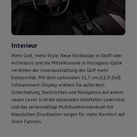
Magazin
Lifestyle
Transport
Familie
Elektromobilität
Volkswagen R
Pannen- und Unfallhilfe
Volkswagen Kundenbetreuung
Interieur
Mehr
Golf
, mehr Style: Neue Sitzbezüge in Stoff oder
ArtVelours und die Mittelkonsole in Hochglanz-Optik
verleihen der Innenausstattung des
Golf
mehr
Exklusivität. Mit dem optionalen 32,7 cm (12,9 Zoll)
Infotainment-Display erleben Sie außerdem
Unterhaltung, Nachrichten und Navigation auf einem
neuen Level. Und die optionalen belüfteten Ledersitze
und das serienmäßige Multifunktionslenkrad mit
klassischen Drucktasten sorgen für mehr Komfort auf
Ihren Fahrten.