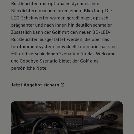
Rückleuchten mit optionalen dynamischen
Motorenöl und Flüssigkeiten
Räder und Reifen
Blinklichtern machen ihn zu einem Blickfang. Die
Pannen- und Unfallhilfe
LED-Scheinwerfer wurden geradliniger, optisch
Economy Service
prägnanter und nach innen hin deutlich schmaler.
Volkswagen Teile
Zubehör
Zusätzlich kann der
Golf
mit den neuen 3D-LED-
Modellspezifisches Zubehör
Rückleuchten ausgestattet werden, die über das
Schutz und Pflege
Infotainmentsystem individuell konfigurierbar sind.
Transport
Entertainment und Elektronik
Mit drei verschiedenen Szenarien für das Welcome-
Individualisieren
und Goodbye-Szenario bietet der
Golf
eine
Wallbox und Ladekabel
persönliche Note.
Digitale Extras
Dienste für Ihr Modell finden
Volkswagen Apps, Login und Shop
Jetzt Angebot sichern
Handy und Fahrzeug verbinden
Updates für Software, Karten und Radio
Über Ihr Auto
Vorgängermodelle
Kundeninformationen
Volkswagen Kundenbetreuung
Warn- und Kontrollleuchten
Assistenzsysteme
Digitale Betriebsanleitung
Live Beratung