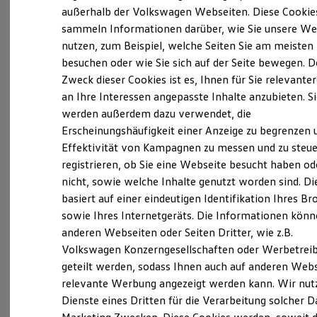
Probefahrt vereinbaren
Elektrofahrzeugkonzepte
außerhalb der Volkswagen Webseiten. Diese Cookie
ID. EVERY1
sammeln Informationen darüber, wie Sie unsere We
Reichweite
nutzen, zum Beispiel, welche Seiten Sie am meisten
Reichweite der ID. Modelle
Reichweite im Winter
besuchen oder wie Sie sich auf der Seite bewegen. D
Rekuperation
Zweck dieser Cookies ist es, Ihnen für Sie relevante
Fahrzeugangebot anfordern
Laden
an Ihre Interessen angepasste Inhalte anzubieten. S
Laden unterwegs
Laden Zuhause
werden außerdem dazu verwendet, die
Ladestationen finden
Erscheinungshäufigkeit einer Anzeige zu begrenzen 
Ladezeitensimulator
Effektivität von Kampagnen zu messen und zu steue
Batterie
Servicetermin buchen
Sicherheit
registrieren, ob Sie eine Webseite besucht haben od
Garantie und Lebensdauer
nicht, sowie welche Inhalte genutzt worden sind. Di
Nachhaltigkeit
basiert auf einer eindeutigen Identifikation Ihres B
Technologie
Kosten und Kauf
sowie Ihres Internetgeräts. Die Informationen kön
Verbrauchskosten
anderen Webseiten oder Seiten Dritter, wie z.B.
Serviceanfrage stellen
Kaufoptionen
Volkswagen Konzerngesellschaften oder Werbetrei
E-Auto-Förderung
Software und Konnektivität
geteilt werden, sodass Ihnen auch auf anderen Web
Die ID. Software 6
relevante Werbung angezeigt werden kann. Wir nut
ID. Software Versionen und Updates
Dienste eines Dritten für die Verarbeitung solcher D
Details des Golf
Digitale Extras
Schnittstellen zu Ihrem ID.