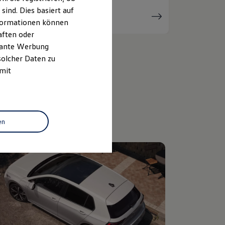
ind. Dies basiert auf
Serviceanfrage
stellen
Informationen können
aften oder
evante Werbung
solcher Daten zu
 mit
en