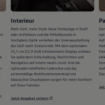
Interieur
P
Mehr
Golf
, mehr Style: Neue Sitzbezüge in Stoff
Den
en
oder ArtVelours und die Mittelkonsole in
opt
Hochglanz-Optik verleihen der Innenausstattung
Auf
des
Golf
mehr Exklusivität. Mit dem optionalen
bie
32,7 cm (12,9 Zoll) Infotainment-Display erleben
fre
ie
Sie außerdem Unterhaltung, Nachrichten und
ele
Navigation auf einem neuen Level. Und die
Son
r.
optionalen belüfteten Ledersitze und das
wol
-
serienmäßige Multifunktionslenkrad mit
Dac
klassischen Drucktasten sorgen für mehr Komfort
auf Ihren Fahrten.
Jet
f
Jetzt Angebot sichern