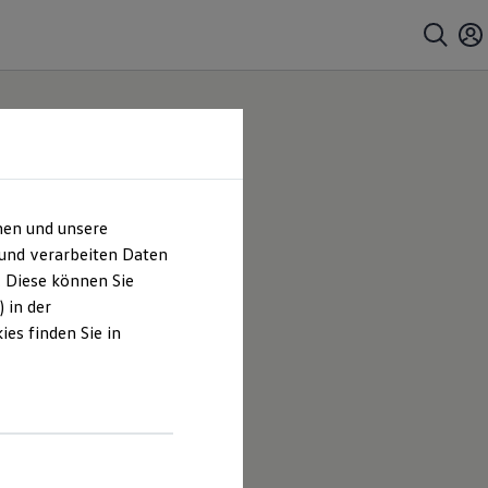
hen und unsere
 und verarbeiten Daten
. Diese können Sie
 in der
es finden Sie in