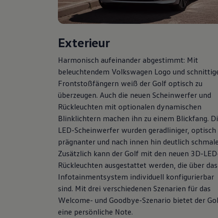
Hybridautos
Marke und Erlebnis
Volkswagen R und R Experience
R-Modelle
Exterieur
R Experience
Driving Experience
Volkswagen entdecken
Harmonisch aufeinander abgestimmt: Mit
Werkbesichtigung
beleuchtendem
Volkswagen
Logo und schnittig
Factory visit
Frontstoßfängern weiß der
Golf
optisch zu
Lifestyle Shop
T-Roc Kollektion
überzeugen. Auch die neuen Scheinwerfer und
Golf Kollektion
Rückleuchten mit optionalen dynamischen
ID. Kollektion
Blinklichtern machen ihn zu einem Blickfang. D
Volkswagen Kollektion
R-Kollektion
LED-Scheinwerfer wurden geradliniger, optisch
GTI Kollektion
prägnanter und nach innen hin deutlich schmale
Fußball Drop
Zusätzlich kann der
Golf
mit den neuen 3D-LED
we drive football
#wedriveproud
Rückleuchten ausgestattet werden, die über das
Besitzer und Service
Infotainmentsystem individuell konfigurierbar
myVolkswagen
sind. Mit drei verschiedenen Szenarien für das
Software Updates
Service und Ersatzteile
Welcome- und Goodbye-Szenario bietet der
Gol
Inspektion und HU/AU
eine persönliche Note.
Reparaturen und Checks