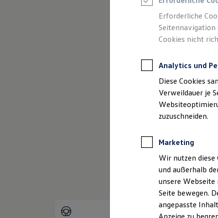
Erforderliche Co
Reifenpakete
Leasing
Erforderliche Coo
Leasing-Angebote
Seitennavigation 
Gebrauchtwagen Leasing
(
Impressum & Rechtliches
)
Cookies nicht rich
Junge Gebrauchtwagen-Leasing
Elektroauto Leasing
Kleinwagen-Leasing
Analytics und Pe
Leasing ohne Anzahlung
Finanzierung
Diese Cookies sa
Autokredit mit Schlussrate
Versicherungen und Garantien
Verweildauer je S
Kfz-Versicherung
Websiteoptimierun
Restschuldversicherungen
zuzuschneiden.
Garantien
Wartungsverträge
Geschäftskunden
Marketing
Professional Class bei Volkswagen
Großkunden
Wir nutzen diese 
Behörden
und außerhalb de
Direktkunden
Sonderfahrzeuge
unsere Webseite n
Anpfiff zum Gewinn
Seite bewegen. De
Elektromobilität
angepasste Inhalt
Elektroautos
ID. Tutorials
Anzeige zu begren