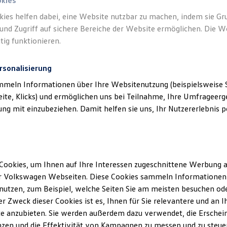
okies
kies helfen dabei, eine Website nutzbar zu machen, indem sie G
und Zugriff auf sichere Bereiche der Website ermöglichen. Die W
tig funktionieren.
rsonalisierung
mmeln Informationen über Ihre Websitenutzung (beispielsweise S
eite, Klicks) und ermöglichen uns bei Teilnahme, Ihre Umfrageerge
g mit einzubeziehen. Damit helfen sie uns, Ihr Nutzererlebnis pe
Cookies, um Ihnen auf Ihre Interessen zugeschnittene Werbung a
r Volkswagen Webseiten. Diese Cookies sammeln Informationen 
utzen, zum Beispiel, welche Seiten Sie am meisten besuchen oder
r Zweck dieser Cookies ist es, Ihnen für Sie relevantere und an I
e anzubieten. Sie werden außerdem dazu verwendet, die Erschein
zen und die Effektivität von Kampagnen zu messen und zu steuern