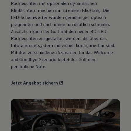
Rückleuchten mit optionalen dynamischen
Motorenöl und Flüssigkeiten
Räder und Reifen
Blinklichtern machen ihn zu einem Blickfang. Die
Pannen- und Unfallhilfe
LED-Scheinwerfer wurden geradliniger, optisch
Economy Service
prägnanter und nach innen hin deutlich schmaler.
Volkswagen Teile
Zubehör
Zusätzlich kann der
Golf
mit den neuen 3D-LED-
Modellspezifisches Zubehör
Rückleuchten ausgestattet werden, die über das
Schutz und Pflege
Infotainmentsystem individuell konfigurierbar sind.
Transport
Entertainment und Elektronik
Mit drei verschiedenen Szenarien für das Welcome-
Individualisieren
und Goodbye-Szenario bietet der
Golf
eine
Wallbox und Ladekabel
persönliche Note.
Digitale Extras
Dienste für Ihr Modell finden
Volkswagen Apps, Login und Shop
Jetzt Angebot sichern
Handy und Fahrzeug verbinden
Updates für Software, Karten und Radio
Über Ihr Auto
Vorgängermodelle
Kundeninformationen
Volkswagen Kundenbetreuung
Warn- und Kontrollleuchten
Assistenzsysteme
Digitale Betriebsanleitung
Live Beratung