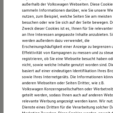
Probefahrt vereinbaren
Elektrofahrzeugkonzepte
außerhalb der Volkswagen Webseiten. Diese Cookie
ID. EVERY1
sammeln Informationen darüber, wie Sie unsere We
Reichweite
nutzen, zum Beispiel, welche Seiten Sie am meisten
Reichweite der ID. Modelle
Reichweite im Winter
besuchen oder wie Sie sich auf der Seite bewegen. D
Rekuperation
Zweck dieser Cookies ist es, Ihnen für Sie relevante
Fahrzeugangebot anfordern
Laden
an Ihre Interessen angepasste Inhalte anzubieten. S
Laden unterwegs
Laden Zuhause
werden außerdem dazu verwendet, die
Ladestationen finden
Erscheinungshäufigkeit einer Anzeige zu begrenzen 
Ladezeitensimulator
Effektivität von Kampagnen zu messen und zu steue
Batterie
Servicetermin buchen
Sicherheit
registrieren, ob Sie eine Webseite besucht haben od
Garantie und Lebensdauer
nicht, sowie welche Inhalte genutzt worden sind. Di
Nachhaltigkeit
basiert auf einer eindeutigen Identifikation Ihres B
Technologie
Kosten und Kauf
sowie Ihres Internetgeräts. Die Informationen kön
Verbrauchskosten
anderen Webseiten oder Seiten Dritter, wie z.B.
Serviceanfrage stellen
Kaufoptionen
Volkswagen Konzerngesellschaften oder Werbetrei
E-Auto-Förderung
Software und Konnektivität
geteilt werden, sodass Ihnen auch auf anderen Web
Die ID. Software 6
relevante Werbung angezeigt werden kann. Wir nut
ID. Software Versionen und Updates
Dienste eines Dritten für die Verarbeitung solcher D
Details des Golf
Digitale Extras
Schnittstellen zu Ihrem ID.