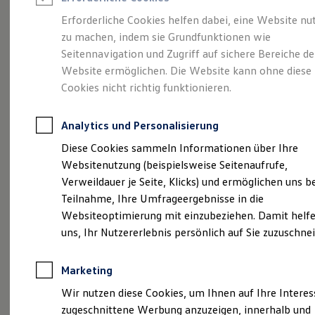
Reifenpakete
Leasing
Erforderliche Cookies helfen dabei, eine Website nu
Leasing-Angebote
zu machen, indem sie Grundfunktionen wie
Eine Klasse für sich.
Gebrauchtwagen Leasing
Seitennavigation und Zugriff auf sichere Bereiche de
Junge Gebrauchtwagen-Leasing
Elektroauto Leasing
Website ermöglichen. Die Website kann ohne diese
Der Golf.
Kleinwagen-Leasing
Cookies nicht richtig funktionieren.
Leasing ohne Anzahlung
Finanzierung
Autokredit mit Schlussrate
Analytics und Personalisierung
Versicherungen und Garantien
Kfz-Versicherung
Diese Cookies sammeln Informationen über Ihre
Restschuldversicherungen
Websitenutzung (beispielsweise Seitenaufrufe,
Garantien
Verweildauer je Seite, Klicks) und ermöglichen uns b
Wartungsverträge
Geschäftskunden
Teilnahme, Ihre Umfrageergebnisse in die
Professional Class bei Volkswagen
Websiteoptimierung mit einzubeziehen. Damit helfe
Großkunden
(
Impressum & Rechtliches
)
uns, Ihr Nutzererlebnis persönlich auf Sie zuzuschne
Behörden
Direktkunden
Sonderfahrzeuge
Marketing
Anpfiff zum Gewinn
Elektromobilität
Wir nutzen diese Cookies, um Ihnen auf Ihre Intere
Elektroautos
zugeschnittene Werbung anzuzeigen, innerhalb und
ID. Tutorials