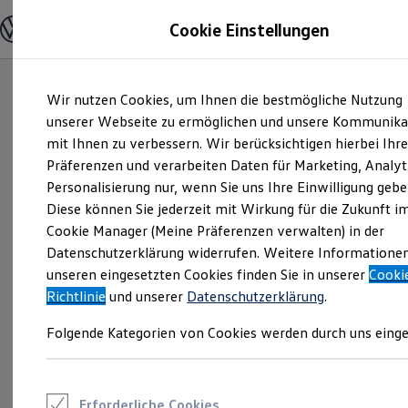
Modelle und Konfigurator
Cookie Einstellungen
Konfigurator
Modelle vergleichen
Konfiguration laden
Zum
Zum
Autosuche
Wir nutzen Cookies, um Ihnen die bestmögliche Nutzung
Hauptinhalt
Footer
Elektroautos
springen
springen
unserer Webseite zu ermöglichen und unsere Kommunika
ENERGY Sondermodelle
Nutzfahrzeuge
mit Ihnen zu verbessern. Wir berücksichtigen hierbei Ihr
SUV und CUV
Präferenzen und verarbeiten Daten für Marketing, Analyt
Familienautos
Personalisierung nur, wenn Sie uns Ihre Einwilligung gebe
Kombis
Kompaktwagen
Diese können Sie jederzeit mit Wirkung für die Zukunft i
Sportwagen
Cookie Manager (Meine Präferenzen verwalten) in der
Schnell verfügbare Fahrzeuge
Angebote und Produkte
Datenschutzerklärung widerrufen. Weitere Informatione
Aktuelle Angebote
unseren eingesetzten Cookies finden Sie in unserer
Cooki
E-Auto-Förderung
Richtlinie
und unserer
Datenschutzerklärung
.
Volkswagen Marktplatz
Die ENERGY Sondermodelle
Folgende Kategorien von Cookies werden durch uns einge
Junge Gebrauchtwagen und Gebrauchtwagen
Volkswagen Zertifizierte Gebrauchtwagen
Elektromobilität bei Gebrauchtwagen
Zubehör- und Serviceangebote
Saisonangebote
Erforderliche Cookies