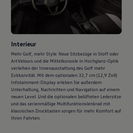
Magazin
Lifestyle
Transport
Familie
Elektromobilität
Volkswagen R
Pannen- und Unfallhilfe
Volkswagen Kundenbetreuung
Interieur
Mehr
Golf
, mehr Style: Neue Sitzbezüge in Stoff oder
ArtVelours und die Mittelkonsole in Hochglanz-Optik
verleihen der Innenausstattung des
Golf
mehr
Exklusivität. Mit dem optionalen 32,7 cm (12,9 Zoll)
Infotainment-Display erleben Sie außerdem
Unterhaltung, Nachrichten und Navigation auf einem
neuen Level. Und die optionalen belüfteten Ledersitze
und das serienmäßige Multifunktionslenkrad mit
klassischen Drucktasten sorgen für mehr Komfort auf
Ihren Fahrten.