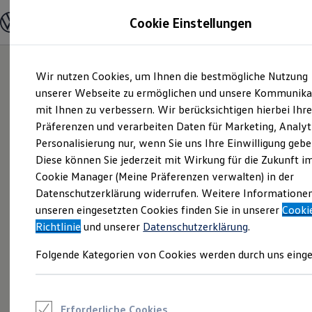
Modelle und Konfigurator
Cookie Einstellungen
Konfigurator
Modelle vergleichen
Konfiguration laden
Zum
Zum
Autosuche
Wir nutzen Cookies, um Ihnen die bestmögliche Nutzung
Hauptinhalt
Footer
Elektroautos
springen
springen
unserer Webseite zu ermöglichen und unsere Kommunika
ENERGY Sondermodelle
Nutzfahrzeuge
mit Ihnen zu verbessern. Wir berücksichtigen hierbei Ihr
SUV und CUV
Präferenzen und verarbeiten Daten für Marketing, Analyt
Familienautos
Personalisierung nur, wenn Sie uns Ihre Einwilligung gebe
Kombis
Kompaktwagen
Diese können Sie jederzeit mit Wirkung für die Zukunft i
Sportwagen
Cookie Manager (Meine Präferenzen verwalten) in der
Schnell verfügbare Fahrzeuge
Angebote und Produkte
Datenschutzerklärung widerrufen. Weitere Informatione
Aktuelle Angebote
unseren eingesetzten Cookies finden Sie in unserer
Cooki
E-Auto-Förderung
Richtlinie
und unserer
Datenschutzerklärung
.
Volkswagen Marktplatz
Die ENERGY Sondermodelle
Folgende Kategorien von Cookies werden durch uns einge
Junge Gebrauchtwagen und Gebrauchtwagen
Volkswagen Zertifizierte Gebrauchtwagen
Elektromobilität bei Gebrauchtwagen
Zubehör- und Serviceangebote
Saisonangebote
Erforderliche Cookies