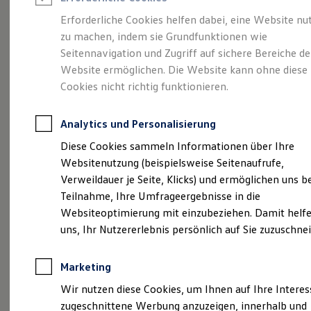
Reifenpakete
Leasing
Erforderliche Cookies helfen dabei, eine Website nu
Leasing-Angebote
zu machen, indem sie Grundfunktionen wie
Eine Klasse für sich.
Gebrauchtwagen Leasing
Seitennavigation und Zugriff auf sichere Bereiche de
Junge Gebrauchtwagen-Leasing
Elektroauto Leasing
Website ermöglichen. Die Website kann ohne diese
Der Golf.
Kleinwagen-Leasing
Cookies nicht richtig funktionieren.
Leasing ohne Anzahlung
Finanzierung
Autokredit mit Schlussrate
Analytics und Personalisierung
Versicherungen und Garantien
Kfz-Versicherung
Diese Cookies sammeln Informationen über Ihre
Restschuldversicherungen
Websitenutzung (beispielsweise Seitenaufrufe,
Garantien
Verweildauer je Seite, Klicks) und ermöglichen uns b
Wartungsverträge
Geschäftskunden
Teilnahme, Ihre Umfrageergebnisse in die
Professional Class bei Volkswagen
Websiteoptimierung mit einzubeziehen. Damit helfe
Großkunden
(
Impressum & Rechtliches
)
uns, Ihr Nutzererlebnis persönlich auf Sie zuzuschne
Behörden
Direktkunden
Sonderfahrzeuge
Marketing
Anpfiff zum Gewinn
Elektromobilität
Wir nutzen diese Cookies, um Ihnen auf Ihre Intere
Elektroautos
zugeschnittene Werbung anzuzeigen, innerhalb und
ID. Tutorials