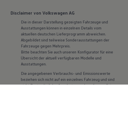
Disclaimer von Volkswagen AG
Die in dieser Darstellung gezeigten Fahrzeuge und
Ausstattungen können in einzelnen Details vom
aktuellen deutschen Lieferprogramm abweichen.
Abgebildet sind teilweise Sonderausstattungen der
Fahrzeuge gegen Mehrpreis.
Bitte beachten Sie auch unseren Konfigurator für eine
Übersicht der aktuell verfügbaren Modelle und
Ausstattungen.
Die angegebenen Verbrauchs- und Emissionswerte
beziehen sich nicht auf ein einzelnes Fahrzeug und sind
nicht Bestandteil des Angebots, sondern dienen allein
Vergleichszwecken zwischen den verschiedenen
Fahrzeugtypen. Zusatzausstattungen und
Zubehör
(Anbauteile, Reifenformat usw.) können relevante
Fahrzeugparameter, wie
z. B.
Gewicht, Rollwiderstand
und Aerodynamik verändern und neben Witterungs-
und Verkehrsbedingungen sowie dem individuellen
Fahrverhalten den Kraftstoffverbrauch, den