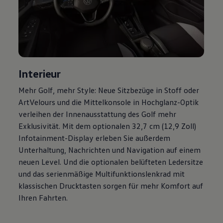
Magazin
Lifestyle
Transport
Familie
Elektromobilität
Volkswagen R
Pannen- und Unfallhilfe
Volkswagen Kundenbetreuung
Interieur
Mehr
Golf
, mehr Style: Neue Sitzbezüge in Stoff oder
ArtVelours und die Mittelkonsole in Hochglanz-Optik
verleihen der Innenausstattung des
Golf
mehr
Exklusivität. Mit dem optionalen 32,7 cm (12,9 Zoll)
Infotainment-Display erleben Sie außerdem
Unterhaltung, Nachrichten und Navigation auf einem
neuen Level. Und die optionalen belüfteten Ledersitze
und das serienmäßige Multifunktionslenkrad mit
klassischen Drucktasten sorgen für mehr Komfort auf
Ihren Fahrten.