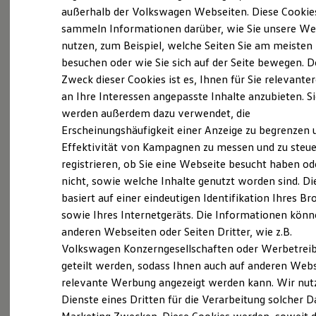
Probefahrt vereinbaren
Elektrofahrzeugkonzepte
außerhalb der Volkswagen Webseiten. Diese Cookie
ID. EVERY1
sammeln Informationen darüber, wie Sie unsere We
Reichweite
nutzen, zum Beispiel, welche Seiten Sie am meisten
Reichweite der ID. Modelle
Reichweite im Winter
besuchen oder wie Sie sich auf der Seite bewegen. D
Rekuperation
Zweck dieser Cookies ist es, Ihnen für Sie relevante
Fahrzeugangebot anfordern
Laden
an Ihre Interessen angepasste Inhalte anzubieten. S
Laden unterwegs
Laden Zuhause
werden außerdem dazu verwendet, die
Ladestationen finden
Erscheinungshäufigkeit einer Anzeige zu begrenzen 
Ladezeitensimulator
Effektivität von Kampagnen zu messen und zu steue
Batterie
Servicetermin buchen
Sicherheit
registrieren, ob Sie eine Webseite besucht haben od
Garantie und Lebensdauer
nicht, sowie welche Inhalte genutzt worden sind. Di
Nachhaltigkeit
basiert auf einer eindeutigen Identifikation Ihres B
Technologie
Kosten und Kauf
sowie Ihres Internetgeräts. Die Informationen kön
Verbrauchskosten
anderen Webseiten oder Seiten Dritter, wie z.B.
Serviceanfrage stellen
Kaufoptionen
Volkswagen Konzerngesellschaften oder Werbetrei
E-Auto-Förderung
Software und Konnektivität
geteilt werden, sodass Ihnen auch auf anderen Web
Die ID. Software 6
relevante Werbung angezeigt werden kann. Wir nut
ID. Software Versionen und Updates
Dienste eines Dritten für die Verarbeitung solcher D
Details des Golf
Digitale Extras
Schnittstellen zu Ihrem ID.