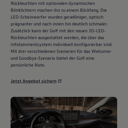
Rückleuchten mit optionalen dynamischen
Motorenöl und Flüssigkeiten
Räder und Reifen
Blinklichtern machen ihn zu einem Blickfang. Die
Pannen- und Unfallhilfe
LED-Scheinwerfer wurden geradliniger, optisch
Economy Service
prägnanter und nach innen hin deutlich schmaler.
Volkswagen Teile
Zubehör
Zusätzlich kann der
Golf
mit den neuen 3D-LED-
Modellspezifisches Zubehör
Rückleuchten ausgestattet werden, die über das
Schutz und Pflege
Infotainmentsystem individuell konfigurierbar sind.
Transport
Entertainment und Elektronik
Mit drei verschiedenen Szenarien für das Welcome-
Individualisieren
und Goodbye-Szenario bietet der
Golf
eine
Wallbox und Ladekabel
persönliche Note.
Digitale Extras
Dienste für Ihr Modell finden
Volkswagen Apps, Login und Shop
Jetzt Angebot sichern
Handy und Fahrzeug verbinden
Updates für Software, Karten und Radio
Über Ihr Auto
Vorgängermodelle
Kundeninformationen
Volkswagen Kundenbetreuung
Warn- und Kontrollleuchten
Assistenzsysteme
Digitale Betriebsanleitung
Live Beratung