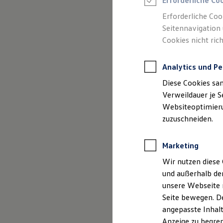
Erforderliche Co
Reifenpakete
Leasing
Erforderliche Coo
Leasing-Angebote
Seitennavigation 
Gebrauchtwagen Leasing
Cookies nicht rich
Junge Gebrauchtwagen-Leasing
Elektroauto Leasing
Kleinwagen-Leasing
Analytics und Pe
Leasing ohne Anzahlung
Finanzierung
Diese Cookies sa
Autokredit mit Schlussrate
Versicherungen und Garantien
Verweildauer je S
Kfz-Versicherung
Websiteoptimierun
Restschuldversicherungen
zuzuschneiden.
Garantien
Wartungsverträge
Geschäftskunden
Marketing
Professional Class bei Volkswagen
Großkunden
Wir nutzen diese 
Behörden
und außerhalb de
Direktkunden
Der Polo
Sonderfahrzeuge
unsere Webseite n
Anpfiff zum Gewinn
Seite bewegen. De
Elektromobilität
Kompakt, wendig und vol
angepasste Inhalt
Elektroautos
ID. Tutorials
Anzeige zu begren