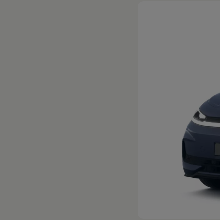
Hybridautos
Marke und Erlebnis
Volkswagen R und R Experience
R-Modelle
R Experience
Driving Experience
Volkswagen entdecken
Werkbesichtigung
Factory visit
Lifestyle Shop
T-Roc Kollektion
Golf Kollektion
ID. Kollektion
Volkswagen Kollektion
R-Kollektion
GTI Kollektion
Fußball Drop
we drive football
#wedriveproud
Besitzer und Service
myVolkswagen
Software Updates
Service und Ersatzteile
Inspektion und HU/AU
Reparaturen und Checks