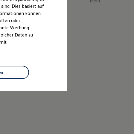
Mehr zum ID. Polo er
ind. Dies basiert auf
Informationen können
aften oder
evante Werbung
solcher Daten zu
 mit
en