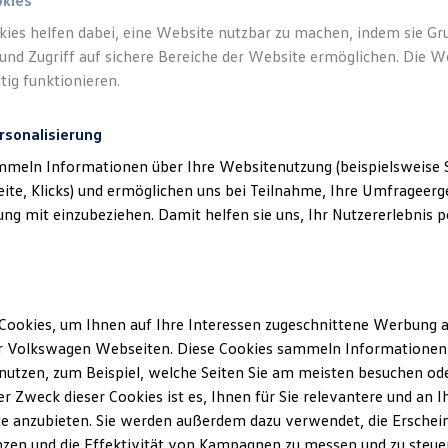
okies
kies helfen dabei, eine Website nutzbar zu machen, indem sie G
und Zugriff auf sichere Bereiche der Website ermöglichen. Die W
tig funktionieren.
rsonalisierung
mmeln Informationen über Ihre Websitenutzung (beispielsweise S
eite, Klicks) und ermöglichen uns bei Teilnahme, Ihre Umfrageerge
g mit einzubeziehen. Damit helfen sie uns, Ihr Nutzererlebnis pe
Cookies, um Ihnen auf Ihre Interessen zugeschnittene Werbung a
r Volkswagen Webseiten. Diese Cookies sammeln Informationen 
utzen, zum Beispiel, welche Seiten Sie am meisten besuchen oder
r Zweck dieser Cookies ist es, Ihnen für Sie relevantere und an I
ler Möglichkeiten. Entdecken Sie den Polo.
e anzubieten. Sie werden außerdem dazu verwendet, die Erschein
zen und die Effektivität von Kampagnen zu messen und zu steuern