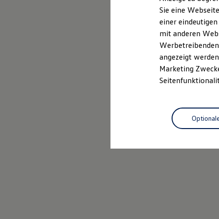
Mehr zum Polo erfahren
Elektrofahrzeugkonzepte
Sie eine Webseite
ID. EVERY1
einer eindeutigen
Reichweite
Reichweite der ID. Modelle
mit anderen Webse
Reichweite im Winter
Werbetreibenden,
Rekuperation
angezeigt werden 
Laden
Laden unterwegs
Marketing Zwecken
Laden Zuhause
Seitenfunktionali
Ladestationen finden
Ladezeitensimulator
Batterie
Sicherheit
Optional
Garantie und Lebensdauer
Nachhaltigkeit
Technologie
Kosten und Kauf
Verbrauchskosten
Kaufoptionen
E-Auto-Förderung
Software und Konnektivität
Die ID. Software 6
ID. Software Versionen und Updates
Digitale Extras
Schnittstellen zu Ihrem ID.