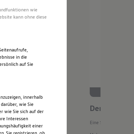
rundfunktionen wie
ebsite kann ohne diese
eitenaufrufe,
bnisse in die
rsönlich auf Sie
nzuzeigen, innerhalb
darüber, wie Sie
Der neue ID.
 wie Sie sich auf der
hre Interessen
Eine Spur Extra. Der n
ungshäufigkeit einer
. Sie registrieren, ob