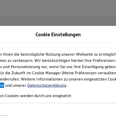
Cookie Einstellungen
| Tiemeyer automobil
m Ihnen die bestmögliche Nutzung unserer Webseite zu ermöglic
en zu verbessern. Wir berücksichtigen hierbei Ihre Präferenzen
le GmbH & Co. KG
(
Impressum & Rechtliches
)
cs und Personalisierung nur, wenn Sie uns Ihre Einwilligung geben
für die Zukunft im Cookie Manager (Meine Präferenzen verwalten)
iderrufen. Weitere Informationen zu unseren eingesetzten Cooki
nie
und unserer
Datenschutzerklärung
.
on Cookies werden durch uns eingesetzt: