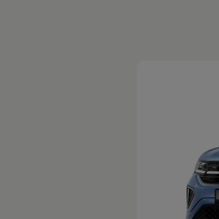
Magazin
Lifestyle
Transport
Familie
Elektromobilität
Volkswagen R
Pannen- und Unfallhilfe
Volkswagen Kundenbetreuung