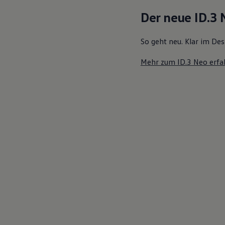
Motorenöl und Flüssigkeiten
Der neue ID.3
Räder und Reifen
Pannen- und Unfallhilfe
Economy Service
So geht neu. Klar im Des
Volkswagen Teile
Zubehör
Mehr zum ID.3 Neo erfa
Modellspezifisches Zubehör
Schutz und Pflege
Transport
Entertainment und Elektronik
Individualisieren
Wallbox und Ladekabel
Digitale Extras
Dienste für Ihr Modell finden
Volkswagen Apps, Login und Shop
Handy und Fahrzeug verbinden
Updates für Software, Karten und Radio
Über Ihr Auto
Vorgängermodelle
Kundeninformationen
Volkswagen Kundenbetreuung
Warn- und Kontrollleuchten
Assistenzsysteme
Digitale Betriebsanleitung
Live Beratung