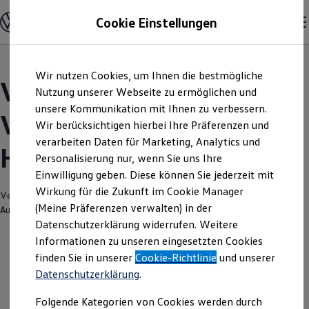
Modelle und Konfigurator
Cookie Einstellungen
Konfigurator
Modelle vergleichen
Konfiguration laden
Zum
Zum
Autosuche
Wir nutzen Cookies, um Ihnen die bestmögliche
Hauptinhalt
Footer
Elektroautos
Volkswagen Modelle |
springen
springen
Nutzung unserer Webseite zu ermöglichen und
ENERGY Sondermodelle
Nutzfahrzeuge
unsere Kommunikation mit Ihnen zu verbessern.
Volkswagen Automobile
SUV und CUV
Wir berücksichtigen hierbei Ihre Präferenzen und
Familienautos
verarbeiten Daten für Marketing, Analytics und
Kombis
Hannover
Kompaktwagen
Personalisierung nur, wenn Sie uns Ihre
Sportwagen
Einwilligung geben. Diese können Sie jederzeit mit
Schnell verfügbare Fahrzeuge
Angebote und Produkte
Wirkung für die Zukunft im Cookie Manager
Verantwortlich für die Inhalte auf dieser Seite ist die Volkswagen
Aktuelle Angebote
(Meine Präferenzen verwalten) in der
Automobile Hannover GmbH
(
Impressum & Rechtliches
)
E-Auto-Förderung
Datenschutzerklärung widerrufen. Weitere
Volkswagen Marktplatz
Informationen zu unseren eingesetzten Cookies
Die ENERGY Sondermodelle
Junge Gebrauchtwagen und Gebrauchtwagen
finden Sie in unserer
Cookie-Richtlinie
und unserer
Volkswagen Zertifizierte Gebrauchtwagen
Datenschutzerklärung
.
Elektromobilität bei Gebrauchtwagen
Zubehör- und Serviceangebote
Folgende Kategorien von Cookies werden durch
Saisonangebote