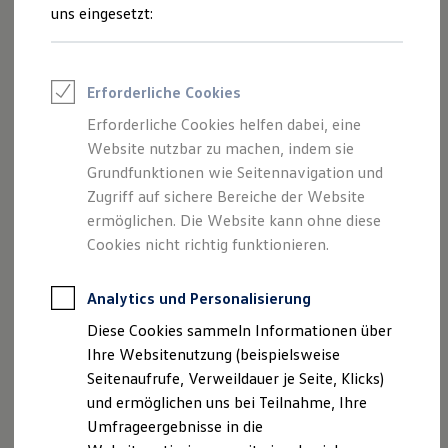
Reifenpakete
uns eingesetzt:
Leasing
Leasing-Angebote
Gebrauchtwagen Leasing
Junge Gebrauchtwagen-Leasing
Erforderliche Cookies
Elektroauto Leasing
Kleinwagen-Leasing
Erforderliche Cookies helfen dabei, eine
Leasing ohne Anzahlung
Der Polo
Website nutzbar zu machen, indem sie
Finanzierung
Autokredit mit Schlussrate
Grundfunktionen wie Seitennavigation und
Versicherungen und Garantien
Zugriff auf sichere Bereiche der Website
Kompakt, wendig und voller Möglichkeiten.
Kfz-Versicherung
ermöglichen. Die Website kann ohne diese
Entdecken Sie den Polo.
Restschuldversicherungen
Garantien
Cookies nicht richtig funktionieren.
Wartungsverträge
Mehr zum Polo erfahren
Geschäftskunden
Professional Class bei Volkswagen
Analytics und Personalisierung
Großkunden
Diese Cookies sammeln Informationen über
Behörden
Direktkunden
Ihre Websitenutzung (beispielsweise
Sonderfahrzeuge
Seitenaufrufe, Verweildauer je Seite, Klicks)
Anpfiff zum Gewinn
und ermöglichen uns bei Teilnahme, Ihre
Elektromobilität
Elektroautos
Umfrageergebnisse in die
ID. Tutorials