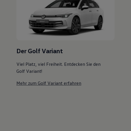
Magazin
Der Golf Variant
Lifestyle
Transport
Familie
Viel Platz, viel Freiheit. Entdecken Sie den
Elektromobilität
Golf Variant!
Volkswagen R
Pannen- und Unfallhilfe
Mehr zum Golf Variant erfahren
Volkswagen Kundenbetreuung