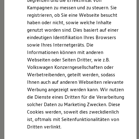
begrenzen und die Effektivität von
Hybridautos
Kampagnen zu messen und zu steuern. Sie
Marke und Erlebnis
registrieren, ob Sie eine Webseite besucht
Volkswagen R und R Experience
R-Modelle
haben oder nicht, sowie welche Inhalte
R Experience
Der T-Cross
genutzt worden sind. Dies basiert auf einer
Driving Experience
eindeutigen Identifikation Ihres Browsers
Volkswagen entdecken
Wendig, flexibel, vielseitig. Entdecken Sie den
Werkbesichtigung
sowie Ihres Internetgeräts. Die
Factory visit
T‑Cross.
Informationen können mit anderen
Lifestyle Shop
Webseiten oder Seiten Dritter, wie z.B.
T-Roc Kollektion
Mehr zum T-Cross erfahren
Golf Kollektion
Volkswagen Konzerngesellschaften oder
ID. Kollektion
Werbetreibenden, geteilt werden, sodass
Volkswagen Kollektion
Ihnen auch auf anderen Webseiten relevante
R-Kollektion
GTI Kollektion
Werbung angezeigt werden kann. Wir nutzen
Fußball Drop
die Dienste eines Dritten für die Verarbeitung
we drive football
solcher Daten zu Marketing Zwecken. Diese
#wedriveproud
Besitzer und Service
Cookies werden, soweit dies zweckdienlich
myVolkswagen
ist, oftmals mit Seitenfunktionalitäten von
Software Updates
Dritten verlinkt.
Service und Ersatzteile
Inspektion und HU/AU
Reparaturen und Checks