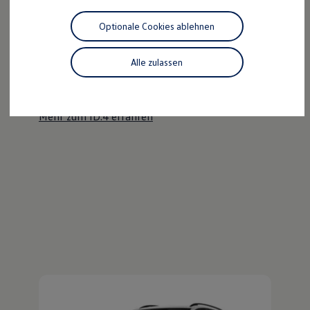
Motorenöl und Flüssigkeiten
Räder und Reifen
Optionale Cookies ablehnen
Pannen- und Unfallhilfe
Der ID.4
Economy Service
Volkswagen Teile
Alle zulassen
Kraftvoll wie ein SUV, nachhaltig wie ein ID.
Zubehör
Modellspezifisches Zubehör
Entdecken Sie den ID.4!
Schutz und Pflege
Transport
Mehr zum ID.4 erfahren
Entertainment und Elektronik
Individualisieren
Wallbox und Ladekabel
Digitale Extras
Dienste für Ihr Modell finden
Volkswagen Apps, Login und Shop
Handy und Fahrzeug verbinden
Updates für Software, Karten und Radio
Über Ihr Auto
Vorgängermodelle
Kundeninformationen
Volkswagen Kundenbetreuung
Warn- und Kontrollleuchten
Assistenzsysteme
Digitale Betriebsanleitung
Live Beratung