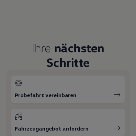
Serviceanfrage stellen
Ihre Ansprechpartner
bei
Volkswagen Automobile Hannover
E-Mail schreiben
+49 511 547400
Werkstatt
Service
Gebrauchtwagenverkauf
Großkunden
Marke