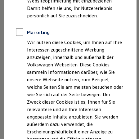
Websiteoptimierung mit einzubeziehen.
Elektrofahrzeugkonzepte
Damit helfen sie uns, Ihr Nutzererlebnis
ID. EVERY1
Reichweite
persönlich auf Sie zuzuschneiden.
Reichweite der ID. Modelle
Reichweite im Winter
Rekuperation
Marketing
Der neue ID.3 Neo
Laden
Wir nutzen diese Cookies, um Ihnen auf Ihre
Laden unterwegs
Laden Zuhause
Interessen zugeschnittene Werbung
So geht neu. Klar im Design. Stark im Alltag.
Ladestationen finden
anzuzeigen, innerhalb und außerhalb der
Entdecken Sie jetzt den neuen ID.3 Neo!
Ladezeitensimulator
Volkswagen Webseiten. Diese Cookies
Batterie
Sicherheit
Mehr zum ID.3 Neo erfahren
sammeln Informationen darüber, wie Sie
Garantie und Lebensdauer
unsere Webseite nutzen, zum Beispiel,
Nachhaltigkeit
welche Seiten Sie am meisten besuchen oder
Technologie
Kosten und Kauf
wie Sie sich auf der Seite bewegen. Der
Verbrauchskosten
Zweck dieser Cookies ist es, Ihnen für Sie
Kaufoptionen
relevantere und an Ihre Interessen
E-Auto-Förderung
Software und Konnektivität
angepasste Inhalte anzubieten. Sie werden
Die ID. Software 6
außerdem dazu verwendet, die
ID. Software Versionen und Updates
Erscheinungshäufigkeit einer Anzeige zu
Digitale Extras
Schnittstellen zu Ihrem ID.