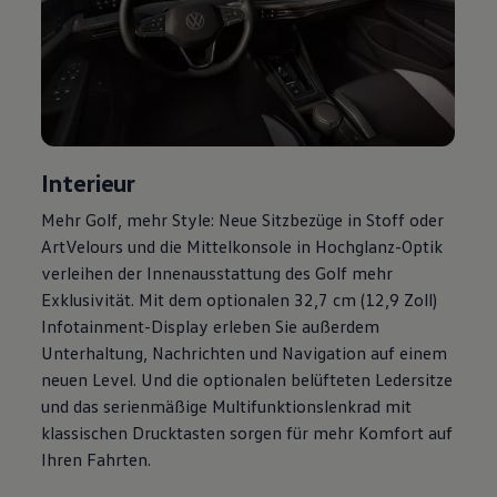
Magazin
Lifestyle
Transport
Familie
Elektromobilität
Volkswagen R
Pannen- und Unfallhilfe
Volkswagen Kundenbetreuung
Interieur
Mehr
Golf
, mehr Style: Neue Sitzbezüge in Stoff oder
ArtVelours und die Mittelkonsole in Hochglanz-Optik
verleihen der Innenausstattung des
Golf
mehr
Exklusivität. Mit dem optionalen 32,7 cm (12,9 Zoll)
Infotainment-Display erleben Sie außerdem
Unterhaltung, Nachrichten und Navigation auf einem
neuen Level. Und die optionalen belüfteten Ledersitze
und das serienmäßige Multifunktionslenkrad mit
klassischen Drucktasten sorgen für mehr Komfort auf
Ihren Fahrten.