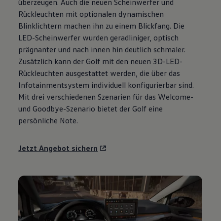
überzeugen. Auch die neuen Scheinwerfer und
Motorenöl und Flüssigkeiten
Rückleuchten mit optionalen dynamischen
Räder und Reifen
Pannen- und Unfallhilfe
Blinklichtern machen ihn zu einem Blickfang. Die
Economy Service
LED-Scheinwerfer wurden geradliniger, optisch
Volkswagen Teile
prägnanter und nach innen hin deutlich schmaler.
Zubehör
Modellspezifisches Zubehör
Zusätzlich kann der
Golf
mit den neuen 3D-LED-
Schutz und Pflege
Rückleuchten ausgestattet werden, die über das
Transport
Infotainmentsystem individuell konfigurierbar sind.
Entertainment und Elektronik
Individualisieren
Mit drei verschiedenen Szenarien für das Welcome-
Wallbox und Ladekabel
und Goodbye-Szenario bietet der
Golf
eine
Digitale Extras
persönliche Note.
Dienste für Ihr Modell finden
Volkswagen Apps, Login und Shop
Handy und Fahrzeug verbinden
Jetzt Angebot sichern
Updates für Software, Karten und Radio
Über Ihr Auto
Vorgängermodelle
Kundeninformationen
Volkswagen Kundenbetreuung
Warn- und Kontrollleuchten
Assistenzsysteme
Digitale Betriebsanleitung
Live Beratung