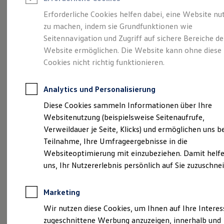
Reifenpakete
Leasing
Erforderliche Cookies helfen dabei, eine Website nu
Leasing-Angebote
zu machen, indem sie Grundfunktionen wie
Eine Klasse für sich.
Gebrauchtwagen Leasing
Seitennavigation und Zugriff auf sichere Bereiche de
Junge Gebrauchtwagen-Leasing
Elektroauto Leasing
Website ermöglichen. Die Website kann ohne diese
Der Golf.
Kleinwagen-Leasing
Cookies nicht richtig funktionieren.
Leasing ohne Anzahlung
Finanzierung
Autokredit mit Schlussrate
Analytics und Personalisierung
Versicherungen und Garantien
Kfz-Versicherung
Diese Cookies sammeln Informationen über Ihre
Restschuldversicherungen
Websitenutzung (beispielsweise Seitenaufrufe,
Garantien
Verweildauer je Seite, Klicks) und ermöglichen uns b
Wartungsverträge
Geschäftskunden
Teilnahme, Ihre Umfrageergebnisse in die
Professional Class bei Volkswagen
Websiteoptimierung mit einzubeziehen. Damit helfe
Großkunden
uns, Ihr Nutzererlebnis persönlich auf Sie zuzuschne
Behörden
(
Impressum & Rechtliches
)
Direktkunden
Sonderfahrzeuge
Marketing
Anpfiff zum Gewinn
Elektromobilität
Wir nutzen diese Cookies, um Ihnen auf Ihre Intere
Elektroautos
zugeschnittene Werbung anzuzeigen, innerhalb und
ID. Tutorials