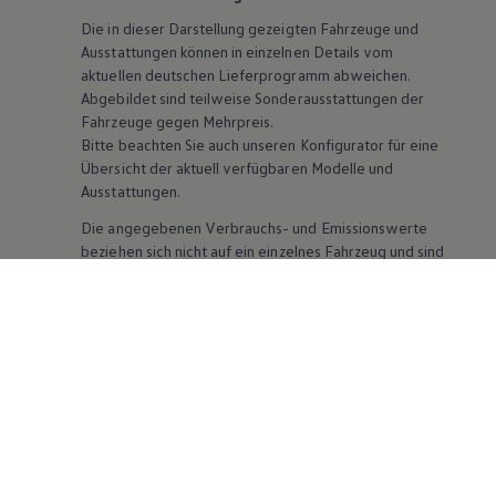
Die in dieser Darstellung gezeigten Fahrzeuge und
Ausstattungen können in einzelnen Details vom
aktuellen deutschen Lieferprogramm abweichen.
Abgebildet sind teilweise Sonderausstattungen der
Fahrzeuge gegen Mehrpreis.
Bitte beachten Sie auch unseren Konfigurator für eine
Übersicht der aktuell verfügbaren Modelle und
Ausstattungen.
Die angegebenen Verbrauchs- und Emissionswerte
beziehen sich nicht auf ein einzelnes Fahrzeug und sind
nicht Bestandteil des Angebots, sondern dienen allein
Vergleichszwecken zwischen den verschiedenen
Fahrzeugtypen. Zusatzausstattungen und
Zubehör
(Anbauteile, Reifenformat usw.) können relevante
Fahrzeugparameter, wie
z. B.
Gewicht, Rollwiderstand
und Aerodynamik verändern und neben Witterungs-
und Verkehrsbedingungen sowie dem individuellen
Fahrverhalten den Kraftstoffverbrauch, den
Stromverbrauch, die CO₂-Emissionen und die
Fahrleistungswerte eines Fahrzeugs beeinflussen.