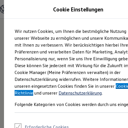
Modelle und Konfigurator
Cookie Einstellungen
Konfigurator
Modelle vergleichen
Konfiguration laden
Zum
Zum
Autosuche
Wir nutzen Cookies, um Ihnen die bestmögliche Nutzung
Hauptinhalt
Footer
Elektroautos
springen
springen
unserer Webseite zu ermöglichen und unsere Kommunika
ENERGY Sondermodelle
Nutzfahrzeuge
mit Ihnen zu verbessern. Wir berücksichtigen hierbei Ihr
SUV und CUV
Präferenzen und verarbeiten Daten für Marketing, Analyt
Familienautos
Personalisierung nur, wenn Sie uns Ihre Einwilligung gebe
Kombis
Kompaktwagen
Diese können Sie jederzeit mit Wirkung für die Zukunft i
Sportwagen
Cookie Manager (Meine Präferenzen verwalten) in der
Schnell verfügbare Fahrzeuge
Angebote und Produkte
Datenschutzerklärung widerrufen. Weitere Informatione
Aktuelle Angebote
unseren eingesetzten Cookies finden Sie in unserer
Cooki
E-Auto-Förderung
Richtlinie
und unserer
Datenschutzerklärung
.
Volkswagen Marktplatz
Die ENERGY Sondermodelle
Folgende Kategorien von Cookies werden durch uns einge
Junge Gebrauchtwagen und Gebrauchtwagen
Volkswagen Zertifizierte Gebrauchtwagen
Elektromobilität bei Gebrauchtwagen
Zubehör- und Serviceangebote
Saisonangebote
Erforderliche Cookies