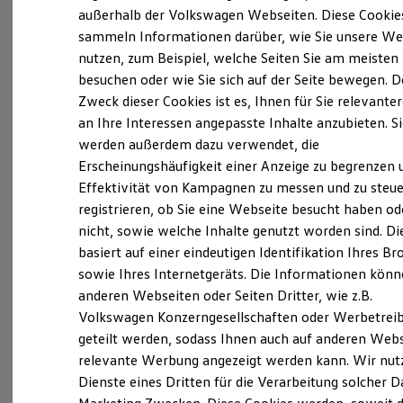
Elektrofahrzeugkonzepte
außerhalb der Volkswagen Webseiten. Diese Cookie
Probefahrt vereinbaren
ID. EVERY1
sammeln Informationen darüber, wie Sie unsere We
Reichweite
nutzen, zum Beispiel, welche Seiten Sie am meisten
Reichweite der ID. Modelle
Reichweite im Winter
besuchen oder wie Sie sich auf der Seite bewegen. D
Rekuperation
Zweck dieser Cookies ist es, Ihnen für Sie relevante
Laden
Fahrzeugangebot anfordern
an Ihre Interessen angepasste Inhalte anzubieten. S
Laden unterwegs
Laden Zuhause
werden außerdem dazu verwendet, die
Ladestationen finden
Erscheinungshäufigkeit einer Anzeige zu begrenzen 
Ladezeitensimulator
Effektivität von Kampagnen zu messen und zu steue
Batterie
Sicherheit
registrieren, ob Sie eine Webseite besucht haben od
Servicetermin buchen
Garantie und Lebensdauer
nicht, sowie welche Inhalte genutzt worden sind. Di
Nachhaltigkeit
basiert auf einer eindeutigen Identifikation Ihres B
Technologie
Kosten und Kauf
sowie Ihres Internetgeräts. Die Informationen kön
Verbrauchskosten
anderen Webseiten oder Seiten Dritter, wie z.B.
Kaufoptionen
Serviceanfrage stellen
Volkswagen Konzerngesellschaften oder Werbetrei
E-Auto-Förderung
Software und Konnektivität
geteilt werden, sodass Ihnen auch auf anderen Web
Die ID. Software 6
relevante Werbung angezeigt werden kann. Wir nut
ID. Software Versionen und Updates
Dienste eines Dritten für die Verarbeitung solcher D
Digitale Extras
Schnittstellen zu Ihrem ID.