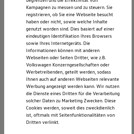
begrenzen und die Effektivität von
Hybridautos
Kampagnen zu messen und zu steuern. Sie
Marke und Erlebnis
registrieren, ob Sie eine Webseite besucht
Volkswagen R und R Experience
R-Modelle
haben oder nicht, sowie welche Inhalte
R Experience
Der T-Cross
genutzt worden sind. Dies basiert auf einer
Driving Experience
eindeutigen Identifikation Ihres Browsers
Volkswagen entdecken
Wendig, flexibel, vielseitig. Entdecken Sie den
Werkbesichtigung
sowie Ihres Internetgeräts. Die
Factory visit
T‑Cross.
Informationen können mit anderen
Lifestyle Shop
Webseiten oder Seiten Dritter, wie z.B.
T-Roc Kollektion
Mehr zum T-Cross erfahren
Golf Kollektion
Volkswagen Konzerngesellschaften oder
ID. Kollektion
Werbetreibenden, geteilt werden, sodass
Volkswagen Kollektion
Ihnen auch auf anderen Webseiten relevante
R-Kollektion
GTI Kollektion
Werbung angezeigt werden kann. Wir nutzen
Fußball Drop
die Dienste eines Dritten für die Verarbeitung
we drive football
solcher Daten zu Marketing Zwecken. Diese
#wedriveproud
Besitzer und Service
Cookies werden, soweit dies zweckdienlich
myVolkswagen
ist, oftmals mit Seitenfunktionalitäten von
Software Updates
Dritten verlinkt.
Service und Ersatzteile
Inspektion und HU/AU
Reparaturen und Checks