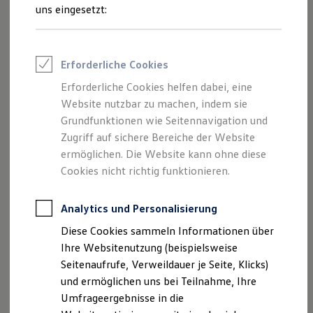
Reifenpakete
uns eingesetzt:
Leasing
Leasing-Angebote
Gebrauchtwagen Leasing
Junge Gebrauchtwagen-Leasing
Erforderliche Cookies
Elektroauto Leasing
Kleinwagen-Leasing
Erforderliche Cookies helfen dabei, eine
Leasing ohne Anzahlung
Der Polo
Website nutzbar zu machen, indem sie
Finanzierung
Autokredit mit Schlussrate
Grundfunktionen wie Seitennavigation und
Versicherungen und Garantien
Zugriff auf sichere Bereiche der Website
Kompakt, wendig und voller Möglichkeiten.
Kfz-Versicherung
ermöglichen. Die Website kann ohne diese
Entdecken Sie den Polo.
Restschuldversicherungen
Garantien
Cookies nicht richtig funktionieren.
Wartungsverträge
Mehr zum Polo erfahren
Geschäftskunden
Professional Class bei Volkswagen
Analytics und Personalisierung
Großkunden
Diese Cookies sammeln Informationen über
Behörden
Direktkunden
Ihre Websitenutzung (beispielsweise
Sonderfahrzeuge
Seitenaufrufe, Verweildauer je Seite, Klicks)
Anpfiff zum Gewinn
und ermöglichen uns bei Teilnahme, Ihre
Elektromobilität
Elektroautos
Umfrageergebnisse in die
ID. Tutorials