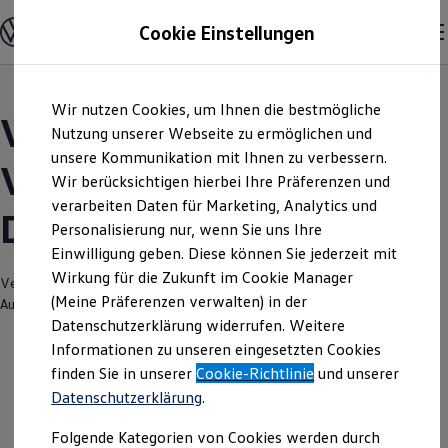
Modelle und Konfigurator
Cookie Einstellungen
Konfigurator
Modelle vergleichen
Konfiguration laden
Zum
Zum
Autosuche
Wir nutzen Cookies, um Ihnen die bestmögliche
Hauptinhalt
Footer
Elektroautos
Volkswagen Modelle |
springen
springen
Nutzung unserer Webseite zu ermöglichen und
ENERGY Sondermodelle
Nutzfahrzeuge
unsere Kommunikation mit Ihnen zu verbessern.
Volkswagen Zentrum
SUV und CUV
Wir berücksichtigen hierbei Ihre Präferenzen und
Familienautos
verarbeiten Daten für Marketing, Analytics und
Kombis
Düsseldorf
Kompaktwagen
Personalisierung nur, wenn Sie uns Ihre
Sportwagen
Einwilligung geben. Diese können Sie jederzeit mit
Schnell verfügbare Fahrzeuge
Angebote und Produkte
Wirkung für die Zukunft im Cookie Manager
Verantwortlich für die Inhalte auf dieser Seite ist die Gottfried Schultz
Aktuelle Angebote
(Meine Präferenzen verwalten) in der
Automobilhandels SE
(
Impressum & Rechtliches
)
E-Auto-Förderung
Datenschutzerklärung widerrufen. Weitere
Volkswagen Marktplatz
Informationen zu unseren eingesetzten Cookies
Die ENERGY Sondermodelle
Junge Gebrauchtwagen und Gebrauchtwagen
finden Sie in unserer
Cookie-Richtlinie
und unserer
Volkswagen Zertifizierte Gebrauchtwagen
Datenschutzerklärung
.
Elektromobilität bei Gebrauchtwagen
Zubehör- und Serviceangebote
Folgende Kategorien von Cookies werden durch
Saisonangebote