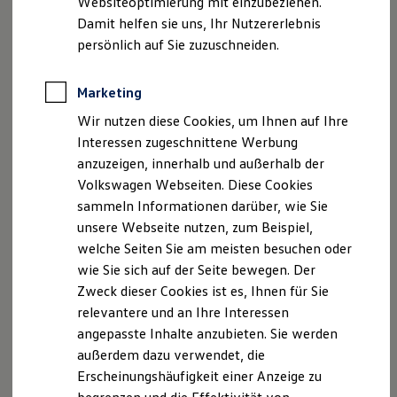
Websiteoptimierung mit einzubeziehen.
Elektrofahrzeugkonzepte
Damit helfen sie uns, Ihr Nutzererlebnis
ID. EVERY1
Reichweite
persönlich auf Sie zuzuschneiden.
Reichweite der ID. Modelle
Reichweite im Winter
Rekuperation
Marketing
Der neue ID.3 Neo
Laden
Wir nutzen diese Cookies, um Ihnen auf Ihre
Laden unterwegs
Laden Zuhause
Interessen zugeschnittene Werbung
So geht neu. Klar im Design. Stark im Alltag.
Ladestationen finden
anzuzeigen, innerhalb und außerhalb der
Entdecken Sie jetzt den neuen ID.3 Neo!
Ladezeitensimulator
Volkswagen Webseiten. Diese Cookies
Batterie
Sicherheit
Mehr zum ID.3 Neo erfahren
sammeln Informationen darüber, wie Sie
Garantie und Lebensdauer
unsere Webseite nutzen, zum Beispiel,
Nachhaltigkeit
welche Seiten Sie am meisten besuchen oder
Technologie
Kosten und Kauf
wie Sie sich auf der Seite bewegen. Der
Verbrauchskosten
Zweck dieser Cookies ist es, Ihnen für Sie
Kaufoptionen
relevantere und an Ihre Interessen
E-Auto-Förderung
Software und Konnektivität
angepasste Inhalte anzubieten. Sie werden
Die ID. Software 6
außerdem dazu verwendet, die
ID. Software Versionen und Updates
Erscheinungshäufigkeit einer Anzeige zu
Digitale Extras
Schnittstellen zu Ihrem ID.