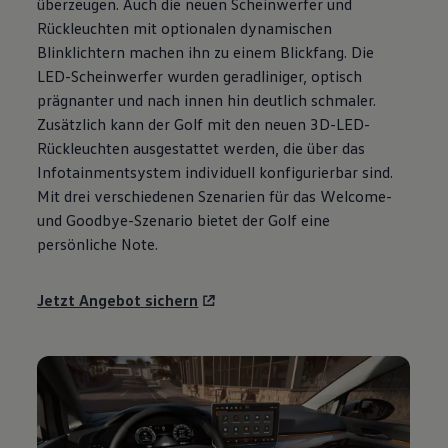
überzeugen. Auch die neuen Scheinwerfer und
Motorenöl und Flüssigkeiten
Rückleuchten mit optionalen dynamischen
Räder und Reifen
Pannen- und Unfallhilfe
Blinklichtern machen ihn zu einem Blickfang. Die
Economy Service
LED-Scheinwerfer wurden geradliniger, optisch
Volkswagen Teile
prägnanter und nach innen hin deutlich schmaler.
Zubehör
Modellspezifisches Zubehör
Zusätzlich kann der
Golf
mit den neuen 3D-LED-
Schutz und Pflege
Rückleuchten ausgestattet werden, die über das
Transport
Infotainmentsystem individuell konfigurierbar sind.
Entertainment und Elektronik
Individualisieren
Mit drei verschiedenen Szenarien für das Welcome-
Wallbox und Ladekabel
und Goodbye-Szenario bietet der
Golf
eine
Digitale Extras
persönliche Note.
Dienste für Ihr Modell finden
Volkswagen Apps, Login und Shop
Handy und Fahrzeug verbinden
Jetzt Angebot sichern
Updates für Software, Karten und Radio
Über Ihr Auto
Vorgängermodelle
Kundeninformationen
Volkswagen Kundenbetreuung
Warn- und Kontrollleuchten
Assistenzsysteme
Digitale Betriebsanleitung
Live Beratung