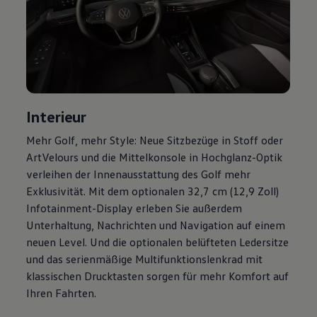
Magazin
Lifestyle
Transport
Familie
Elektromobilität
Volkswagen R
Pannen- und Unfallhilfe
Volkswagen Kundenbetreuung
Interieur
Mehr
Golf
, mehr Style: Neue Sitzbezüge in Stoff oder
ArtVelours und die Mittelkonsole in Hochglanz-Optik
verleihen der Innenausstattung des
Golf
mehr
Exklusivität. Mit dem optionalen 32,7 cm (12,9 Zoll)
Infotainment-Display erleben Sie außerdem
Unterhaltung, Nachrichten und Navigation auf einem
neuen Level. Und die optionalen belüfteten Ledersitze
und das serienmäßige Multifunktionslenkrad mit
klassischen Drucktasten sorgen für mehr Komfort auf
Ihren Fahrten.