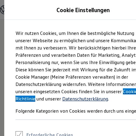
Modelle und Konfigurator
Cookie Einstellungen
Konfigurator
Modelle vergleichen
Konfiguration laden
Zum
Zum
Autosuche
Wir nutzen Cookies, um Ihnen die bestmögliche Nutzung
Hauptinhalt
Footer
Elektroautos
springen
springen
unserer Webseite zu ermöglichen und unsere Kommunika
ENERGY Sondermodelle
Nutzfahrzeuge
mit Ihnen zu verbessern. Wir berücksichtigen hierbei Ihr
SUV und CUV
Präferenzen und verarbeiten Daten für Marketing, Analyt
Familienautos
Personalisierung nur, wenn Sie uns Ihre Einwilligung gebe
Kombis
Kompaktwagen
Diese können Sie jederzeit mit Wirkung für die Zukunft i
Sportwagen
Cookie Manager (Meine Präferenzen verwalten) in der
Schnell verfügbare Fahrzeuge
Angebote und Produkte
Datenschutzerklärung widerrufen. Weitere Informatione
Aktuelle Angebote
unseren eingesetzten Cookies finden Sie in unserer
Cooki
E-Auto-Förderung
Richtlinie
und unserer
Datenschutzerklärung
.
Volkswagen Marktplatz
Die ENERGY Sondermodelle
Folgende Kategorien von Cookies werden durch uns einge
Junge Gebrauchtwagen und Gebrauchtwagen
Volkswagen Zertifizierte Gebrauchtwagen
Elektromobilität bei Gebrauchtwagen
Zubehör- und Serviceangebote
Saisonangebote
Erforderliche Cookies