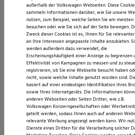
Elektrofahrzeugkonzepte
außerhalb der Volkswagen Webseiten. Diese Cookie
Probefahrt vereinbaren
ID. EVERY1
sammeln Informationen darüber, wie Sie unsere We
Reichweite
nutzen, zum Beispiel, welche Seiten Sie am meisten
Reichweite der ID. Modelle
Reichweite im Winter
besuchen oder wie Sie sich auf der Seite bewegen. D
Rekuperation
Zweck dieser Cookies ist es, Ihnen für Sie relevante
Laden
Fahrzeugangebot anfordern
an Ihre Interessen angepasste Inhalte anzubieten. S
Laden unterwegs
Laden Zuhause
werden außerdem dazu verwendet, die
Ladestationen finden
Erscheinungshäufigkeit einer Anzeige zu begrenzen 
Ladezeitensimulator
Effektivität von Kampagnen zu messen und zu steue
Batterie
Sicherheit
registrieren, ob Sie eine Webseite besucht haben od
Servicetermin buchen
Garantie und Lebensdauer
nicht, sowie welche Inhalte genutzt worden sind. Di
Nachhaltigkeit
basiert auf einer eindeutigen Identifikation Ihres B
Technologie
Kosten und Kauf
sowie Ihres Internetgeräts. Die Informationen kön
Verbrauchskosten
anderen Webseiten oder Seiten Dritter, wie z.B.
Kaufoptionen
Serviceanfrage stellen
Volkswagen Konzerngesellschaften oder Werbetrei
E-Auto-Förderung
Software und Konnektivität
geteilt werden, sodass Ihnen auch auf anderen Web
Die ID. Software 6
relevante Werbung angezeigt werden kann. Wir nut
ID. Software Versionen und Updates
Dienste eines Dritten für die Verarbeitung solcher D
Digitale Extras
Schnittstellen zu Ihrem ID.