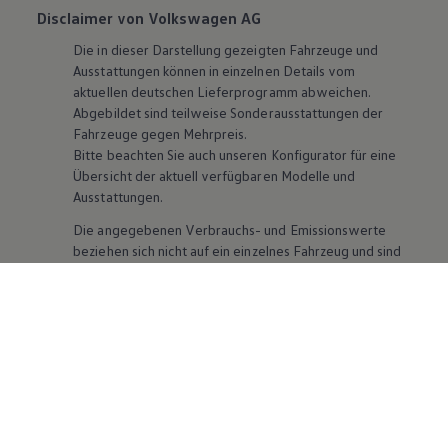
Disclaimer von Volkswagen AG
Die in dieser Darstellung gezeigten Fahrzeuge und
Ausstattungen können in einzelnen Details vom
aktuellen deutschen Lieferprogramm abweichen.
Abgebildet sind teilweise Sonderausstattungen der
Fahrzeuge gegen Mehrpreis.
Bitte beachten Sie auch unseren Konfigurator für eine
Übersicht der aktuell verfügbaren Modelle und
Ausstattungen.
Die angegebenen Verbrauchs- und Emissionswerte
beziehen sich nicht auf ein einzelnes Fahrzeug und sind
nicht Bestandteil des Angebots, sondern dienen allein
Vergleichszwecken zwischen den verschiedenen
Fahrzeugtypen. Zusatzausstattungen und
Zubehör
(Anbauteile, Reifenformat usw.) können relevante
Fahrzeugparameter, wie
z. B.
Gewicht, Rollwiderstand
und Aerodynamik verändern und neben Witterungs-
und Verkehrsbedingungen sowie dem individuellen
Fahrverhalten den Kraftstoffverbrauch, den
Stromverbrauch, die CO₂-Emissionen und die