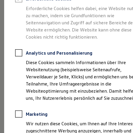
Reifenpakete
Leasing
Erforderliche Cookies helfen dabei, eine Website nu
Leasing-Angebote
zu machen, indem sie Grundfunktionen wie
Eine Klasse für sich.
Gebrauchtwagen Leasing
Seitennavigation und Zugriff auf sichere Bereiche de
Junge Gebrauchtwagen-Leasing
Elektroauto Leasing
Website ermöglichen. Die Website kann ohne diese
Der Golf.
Kleinwagen-Leasing
Cookies nicht richtig funktionieren.
Leasing ohne Anzahlung
Finanzierung
Autokredit mit Schlussrate
Analytics und Personalisierung
Versicherungen und Garantien
Kfz-Versicherung
Diese Cookies sammeln Informationen über Ihre
Restschuldversicherungen
Websitenutzung (beispielsweise Seitenaufrufe,
Garantien
Verweildauer je Seite, Klicks) und ermöglichen uns b
Wartungsverträge
Geschäftskunden
Teilnahme, Ihre Umfrageergebnisse in die
Professional Class bei Volkswagen
Websiteoptimierung mit einzubeziehen. Damit helfe
Großkunden
uns, Ihr Nutzererlebnis persönlich auf Sie zuzuschne
Behörden
(
Impressum & Rechtliches
)
Direktkunden
Sonderfahrzeuge
Marketing
Anpfiff zum Gewinn
Elektromobilität
Wir nutzen diese Cookies, um Ihnen auf Ihre Intere
Elektroautos
zugeschnittene Werbung anzuzeigen, innerhalb und
ID. Tutorials