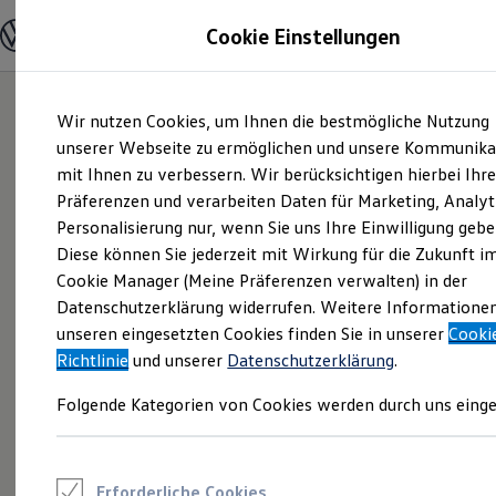
Modelle und Konfigurator
Cookie Einstellungen
Konfigurator
Modelle vergleichen
Konfiguration laden
Zum
Zum
Autosuche
Wir nutzen Cookies, um Ihnen die bestmögliche Nutzung
Hauptinhalt
Footer
Elektroautos
springen
springen
unserer Webseite zu ermöglichen und unsere Kommunika
ENERGY Sondermodelle
Nutzfahrzeuge
mit Ihnen zu verbessern. Wir berücksichtigen hierbei Ihr
SUV und CUV
Präferenzen und verarbeiten Daten für Marketing, Analyt
Familienautos
Personalisierung nur, wenn Sie uns Ihre Einwilligung gebe
Kombis
Kompaktwagen
Diese können Sie jederzeit mit Wirkung für die Zukunft i
Sportwagen
Cookie Manager (Meine Präferenzen verwalten) in der
Schnell verfügbare Fahrzeuge
Angebote und Produkte
Datenschutzerklärung widerrufen. Weitere Informatione
Aktuelle Angebote
unseren eingesetzten Cookies finden Sie in unserer
Cooki
E-Auto-Förderung
Richtlinie
und unserer
Datenschutzerklärung
.
Volkswagen Marktplatz
Die ENERGY Sondermodelle
Folgende Kategorien von Cookies werden durch uns einge
Junge Gebrauchtwagen und Gebrauchtwagen
Volkswagen Zertifizierte Gebrauchtwagen
Elektromobilität bei Gebrauchtwagen
Zubehör- und Serviceangebote
Saisonangebote
Erforderliche Cookies