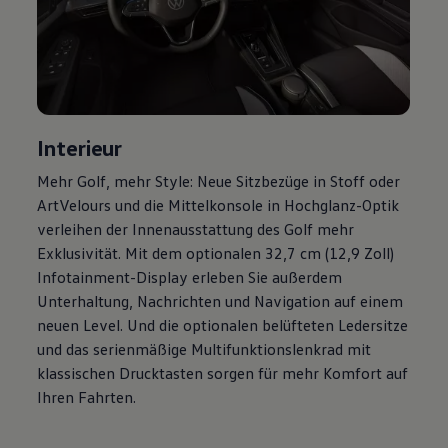
Magazin
Lifestyle
Transport
Familie
Elektromobilität
Volkswagen R
Pannen- und Unfallhilfe
Volkswagen Kundenbetreuung
Interieur
Mehr
Golf
, mehr Style: Neue Sitzbezüge in Stoff oder
ArtVelours und die Mittelkonsole in Hochglanz-Optik
verleihen der Innenausstattung des
Golf
mehr
Exklusivität. Mit dem optionalen 32,7 cm (12,9 Zoll)
Infotainment-Display erleben Sie außerdem
Unterhaltung, Nachrichten und Navigation auf einem
neuen Level. Und die optionalen belüfteten Ledersitze
und das serienmäßige Multifunktionslenkrad mit
klassischen Drucktasten sorgen für mehr Komfort auf
Ihren Fahrten.