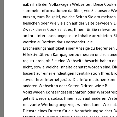
Probefahrt vereinbaren
Elektrofahrzeugkonzepte
außerhalb der Volkswagen Webseiten. Diese Cookie
ID. EVERY1
sammeln Informationen darüber, wie Sie unsere We
Reichweite
nutzen, zum Beispiel, welche Seiten Sie am meisten
Reichweite der ID. Modelle
Reichweite im Winter
besuchen oder wie Sie sich auf der Seite bewegen. D
Rekuperation
Zweck dieser Cookies ist es, Ihnen für Sie relevante
Fahrzeugangebot anfordern
Laden
an Ihre Interessen angepasste Inhalte anzubieten. S
Laden unterwegs
Laden Zuhause
werden außerdem dazu verwendet, die
Ladestationen finden
Erscheinungshäufigkeit einer Anzeige zu begrenzen 
Ladezeitensimulator
Effektivität von Kampagnen zu messen und zu steue
Batterie
Servicetermin buchen
Sicherheit
registrieren, ob Sie eine Webseite besucht haben od
Garantie und Lebensdauer
nicht, sowie welche Inhalte genutzt worden sind. Di
Nachhaltigkeit
basiert auf einer eindeutigen Identifikation Ihres B
Technologie
Kosten und Kauf
sowie Ihres Internetgeräts. Die Informationen kön
Verbrauchskosten
anderen Webseiten oder Seiten Dritter, wie z.B.
Serviceanfrage stellen
Kaufoptionen
Volkswagen Konzerngesellschaften oder Werbetrei
E-Auto-Förderung
Software und Konnektivität
geteilt werden, sodass Ihnen auch auf anderen Web
Die ID. Software 6
relevante Werbung angezeigt werden kann. Wir nut
ID. Software Versionen und Updates
Dienste eines Dritten für die Verarbeitung solcher D
Details des Golf
Digitale Extras
Schnittstellen zu Ihrem ID.