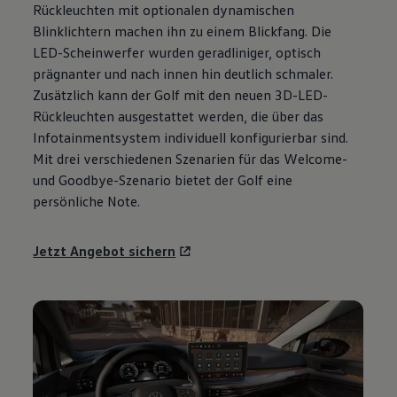
Rückleuchten mit optionalen dynamischen
Motorenöl und Flüssigkeiten
Räder und Reifen
Blinklichtern machen ihn zu einem Blickfang. Die
Pannen- und Unfallhilfe
LED-Scheinwerfer wurden geradliniger, optisch
Economy Service
prägnanter und nach innen hin deutlich schmaler.
Volkswagen Teile
Zubehör
Zusätzlich kann der
Golf
mit den neuen 3D-LED-
Modellspezifisches Zubehör
Rückleuchten ausgestattet werden, die über das
Schutz und Pflege
Infotainmentsystem individuell konfigurierbar sind.
Transport
Entertainment und Elektronik
Mit drei verschiedenen Szenarien für das Welcome-
Individualisieren
und Goodbye-Szenario bietet der
Golf
eine
Wallbox und Ladekabel
persönliche Note.
Digitale Extras
Dienste für Ihr Modell finden
Volkswagen Apps, Login und Shop
Jetzt Angebot sichern
Handy und Fahrzeug verbinden
Updates für Software, Karten und Radio
Über Ihr Auto
Vorgängermodelle
Kundeninformationen
Volkswagen Kundenbetreuung
Warn- und Kontrollleuchten
Assistenzsysteme
Digitale Betriebsanleitung
Live Beratung