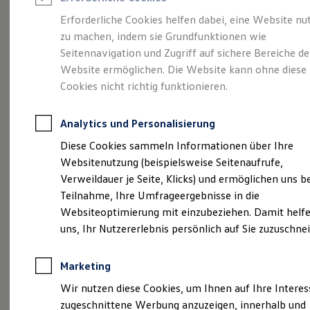
Reifenpakete
Leasing
Erforderliche Cookies helfen dabei, eine Website nu
Leasing-Angebote
zu machen, indem sie Grundfunktionen wie
Eine Klasse für sich.
Gebrauchtwagen Leasing
Seitennavigation und Zugriff auf sichere Bereiche de
Junge Gebrauchtwagen-Leasing
Elektroauto Leasing
Website ermöglichen. Die Website kann ohne diese
Der Golf.
Kleinwagen-Leasing
Cookies nicht richtig funktionieren.
Leasing ohne Anzahlung
Finanzierung
Autokredit mit Schlussrate
Analytics und Personalisierung
Versicherungen und Garantien
Kfz-Versicherung
Diese Cookies sammeln Informationen über Ihre
Restschuldversicherungen
Websitenutzung (beispielsweise Seitenaufrufe,
Garantien
Verweildauer je Seite, Klicks) und ermöglichen uns b
Wartungsverträge
Geschäftskunden
Teilnahme, Ihre Umfrageergebnisse in die
Professional Class bei Volkswagen
Websiteoptimierung mit einzubeziehen. Damit helfe
Großkunden
(
Impressum & Rechtliches
)
uns, Ihr Nutzererlebnis persönlich auf Sie zuzuschne
Behörden
Direktkunden
Sonderfahrzeuge
Marketing
Anpfiff zum Gewinn
Elektromobilität
Wir nutzen diese Cookies, um Ihnen auf Ihre Intere
Elektroautos
zugeschnittene Werbung anzuzeigen, innerhalb und
ID. Tutorials