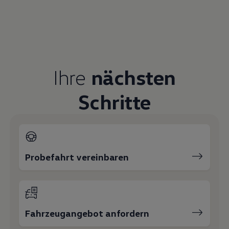
Ihre Ansprechpartner
bei
Autohaus Winkelmann Soltau
E-Mail schreiben
+49 5191 9822100
Geschäftsführung
Teile und Zubehör
Service
Werkstatt
Arnulf Winkelmann