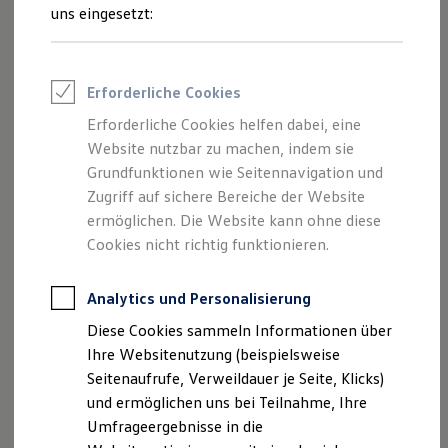
Reifenpakete
uns eingesetzt:
Leasing
Leasing-Angebote
Gebrauchtwagen Leasing
Junge Gebrauchtwagen-Leasing
Erforderliche Cookies
Elektroauto Leasing
Kleinwagen-Leasing
Erforderliche Cookies helfen dabei, eine
Leasing ohne Anzahlung
Der Polo
Website nutzbar zu machen, indem sie
Finanzierung
Autokredit mit Schlussrate
Grundfunktionen wie Seitennavigation und
Versicherungen und Garantien
Zugriff auf sichere Bereiche der Website
Kompakt, wendig und voller Möglichkeiten.
Kfz-Versicherung
ermöglichen. Die Website kann ohne diese
Entdecken Sie den Polo.
Restschuldversicherungen
Garantien
Cookies nicht richtig funktionieren.
Wartungsverträge
Mehr zum Polo erfahren
Geschäftskunden
Professional Class bei Volkswagen
Analytics und Personalisierung
Großkunden
Diese Cookies sammeln Informationen über
Behörden
Direktkunden
Ihre Websitenutzung (beispielsweise
Sonderfahrzeuge
Seitenaufrufe, Verweildauer je Seite, Klicks)
Anpfiff zum Gewinn
und ermöglichen uns bei Teilnahme, Ihre
Elektromobilität
Elektroautos
Umfrageergebnisse in die
ID. Tutorials