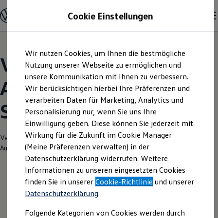
Modelle und Konfigurator
Cookie Einstellungen
Konfigurator
Modelle vergleichen
Konfiguration laden
Zum
Zum
Autosuche
Wir nutzen Cookies, um Ihnen die bestmögliche
Hauptinhalt
Footer
Elektroautos
Volkswagen Modelle |
springen
springen
Nutzung unserer Webseite zu ermöglichen und
ENERGY Sondermodelle
Nutzfahrzeuge
unsere Kommunikation mit Ihnen zu verbessern.
Autohaus Winkelmann
SUV und CUV
Wir berücksichtigen hierbei Ihre Präferenzen und
Familienautos
verarbeiten Daten für Marketing, Analytics und
Kombis
Soltau
Kompaktwagen
Personalisierung nur, wenn Sie uns Ihre
Sportwagen
Einwilligung geben. Diese können Sie jederzeit mit
Schnell verfügbare Fahrzeuge
Angebote und Produkte
Wirkung für die Zukunft im Cookie Manager
Verantwortlich für die Inhalte auf dieser Seite ist die Winkelmann
Aktuelle Angebote
(Meine Präferenzen verwalten) in der
Automobil & Handelsgesellschaft mbH
(
Impressum & Rechtliches
)
E-Auto-Förderung
Datenschutzerklärung widerrufen. Weitere
Volkswagen Marktplatz
Informationen zu unseren eingesetzten Cookies
Die ENERGY Sondermodelle
Junge Gebrauchtwagen und Gebrauchtwagen
finden Sie in unserer
Cookie-Richtlinie
und unserer
Volkswagen Zertifizierte Gebrauchtwagen
Datenschutzerklärung
.
Elektromobilität bei Gebrauchtwagen
Zubehör- und Serviceangebote
Folgende Kategorien von Cookies werden durch
Saisonangebote