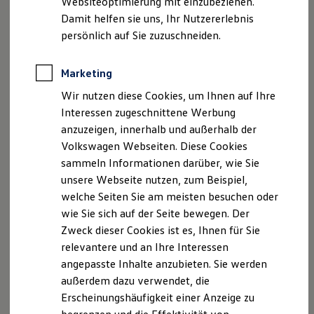
Websiteoptimierung mit einzubeziehen.
Elektrofahrzeugkonzepte
Damit helfen sie uns, Ihr Nutzererlebnis
ID. EVERY1
Reichweite
persönlich auf Sie zuzuschneiden.
Reichweite der ID. Modelle
Reichweite im Winter
Rekuperation
Marketing
Laden
Wir nutzen diese Cookies, um Ihnen auf Ihre
Laden unterwegs
Laden Zuhause
Interessen zugeschnittene Werbung
Ladestationen finden
anzuzeigen, innerhalb und außerhalb der
Ladezeitensimulator
Volkswagen Webseiten. Diese Cookies
Batterie
Sicherheit
sammeln Informationen darüber, wie Sie
Garantie und Lebensdauer
unsere Webseite nutzen, zum Beispiel,
Nachhaltigkeit
Der neue ID.3 Neo
welche Seiten Sie am meisten besuchen oder
Technologie
Kosten und Kauf
wie Sie sich auf der Seite bewegen. Der
So geht neu. Klar im Design. Stark im Alltag.
Verbrauchskosten
Zweck dieser Cookies ist es, Ihnen für Sie
Kaufoptionen
Entdecken Sie jetzt den neuen ID.3 Neo!
relevantere und an Ihre Interessen
E-Auto-Förderung
Software und Konnektivität
angepasste Inhalte anzubieten. Sie werden
Mehr zum ID.3 Neo erfahren
Die ID. Software 6
außerdem dazu verwendet, die
ID. Software Versionen und Updates
Erscheinungshäufigkeit einer Anzeige zu
Digitale Extras
Schnittstellen zu Ihrem ID.