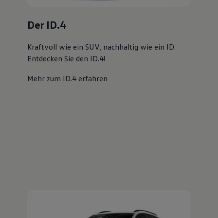
Magazin
Lifestyle
Transport
Familie
Elektromobilität
Volkswagen R
Pannen- und Unfallhilfe
Volkswagen Kundenbetreuung
Der Golf Variant
Viel Platz, viel Freiheit. Entdecken Sie den
Golf Variant!
Mehr zum Golf Variant erfahren