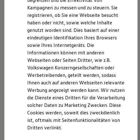
begrenzen und die Effektivität von
Hybridautos
Kampagnen zu messen und zu steuern. Sie
Marke und Erlebnis
registrieren, ob Sie eine Webseite besucht
Volkswagen R und R Experience
R-Modelle
haben oder nicht, sowie welche Inhalte
R Experience
genutzt worden sind. Dies basiert auf einer
Driving Experience
eindeutigen Identifikation Ihres Browsers
Volkswagen entdecken
Werkbesichtigung
sowie Ihres Internetgeräts. Die
Factory visit
Informationen können mit anderen
Lifestyle Shop
Webseiten oder Seiten Dritter, wie z.B.
T-Roc Kollektion
Golf Kollektion
Volkswagen Konzerngesellschaften oder
ID. Kollektion
Der T-Cross
Werbetreibenden, geteilt werden, sodass
Volkswagen Kollektion
Ihnen auch auf anderen Webseiten relevante
R-Kollektion
Wendig, flexibel, vielseitig. Entdecken Sie den
GTI Kollektion
Werbung angezeigt werden kann. Wir nutzen
Fußball Drop
T‑Cross.
die Dienste eines Dritten für die Verarbeitung
we drive football
solcher Daten zu Marketing Zwecken. Diese
#wedriveproud
Mehr zum T-Cross erfahren
Besitzer und Service
Cookies werden, soweit dies zweckdienlich
myVolkswagen
ist, oftmals mit Seitenfunktionalitäten von
Software Updates
Dritten verlinkt.
Service und Ersatzteile
Inspektion und HU/AU
Reparaturen und Checks