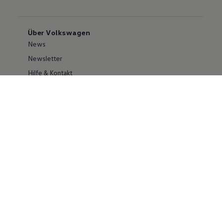
Über Volkswagen
News
Newsletter
Hilfe & Kontakt
Karriere
Händlersuche
Geschäftskunden
Information zur Barrierefreiheit
Ersthelfer/ first responder
Konzern
Volkswagen Konzern
Investor Relations
Compliance
Kontakt Cyber Security