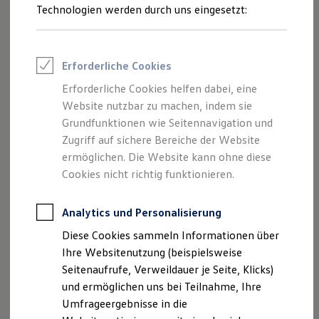
Reifenpakete
Technologien werden durch uns eingesetzt:
Leasing
Leasing-Angebote
Gebrauchtwagen Leasing
Junge Gebrauchtwagen-Leasing
Erforderliche Cookies
Elektroauto Leasing
Kleinwagen-Leasing
Der Polo
Erforderliche Cookies helfen dabei, eine
Leasing ohne Anzahlung
Ab 20.380,00 € inkl. MwSt.
Website nutzbar zu machen, indem sie
Finanzierung
Autokredit mit Schlussrate
Grundfunktionen wie Seitennavigation und
Neu
abzgl. ID. Kaufprämie
Versicherungen und Garantien
Zugriff auf sichere Bereiche der Website
Kfz-Versicherung
ermöglichen. Die Website kann ohne diese
Restschuldversicherungen
Garantien
Cookies nicht richtig funktionieren.
Wartungsverträge
Geschäftskunden
Professional Class bei Volkswagen
Analytics und Personalisierung
Großkunden
Diese Cookies sammeln Informationen über
Behörden
Direktkunden
Ihre Websitenutzung (beispielsweise
Sonderfahrzeuge
Seitenaufrufe, Verweildauer je Seite, Klicks)
Anpfiff zum Gewinn
und ermöglichen uns bei Teilnahme, Ihre
Elektromobilität
Elektroautos
Umfrageergebnisse in die
Der neue ID. Polo
ID. Tutorials