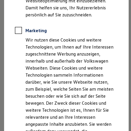
Websiteoptimierung mit einzubeziehen.
Elektrofahrzeugkonzepte
Ab 24.995,00 € inkl. MwSt.
Damit helfen sie uns, Ihr Nutzererlebnis
ID. EVERY1
Reichweite
persönlich auf Sie zuzuschneiden.
Reichweite der ID. Modelle
Bald erhältlich
Reichweite im Winter
Begeistert. Der neue
Rekuperation
Marketing
Laden
vollelektrische ID. Cross Trend
Wir nutzen diese Cookies und weitere
Laden unterwegs
Laden Zuhause
Technologien, um Ihnen auf Ihre Interessen
Ladestationen finden
zugeschnittene Werbung anzuzeigen,
Ladezeitensimulator
innerhalb und außerhalb der Volkswagen
Batterie
Sicherheit
Webseiten. Diese Cookies und weitere
Garantie und Lebensdauer
Technologien sammeln Informationen
Nachhaltigkeit
darüber, wie Sie unsere Webseite nutzen,
Technologie
Kosten und Kauf
zum Beispiel, welche Seiten Sie am meisten
Verbrauchskosten
besuchen oder wie Sie sich auf der Seite
Kaufoptionen
bewegen. Der Zweck dieser Cookies und
E-Auto-Förderung
Software und Konnektivität
weitere Technologien ist es, Ihnen für Sie
Die ID. Software 6
relevantere und an Ihre Interessen
ID. Software Versionen und Updates
angepasste Inhalte anzubieten. Sie werden
Digitale Extras
Schnittstellen zu Ihrem ID.