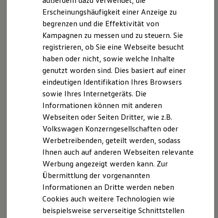
außerdem dazu verwendet, die
Hybridautos
Erscheinungshäufigkeit einer Anzeige zu
Marke und Erlebnis
begrenzen und die Effektivität von
Volkswagen R und R Experience
R-Modelle
Ab 27.995,00 € inkl. MwSt.
Kampagnen zu messen und zu steuern. Sie
R Experience
Die Ausstattungslinie Trend ist voraussichtlich ab
registrieren, ob Sie eine Webseite besucht
Driving Experience
Mitte Oktober 2026 bestellbar.
haben oder nicht, sowie welche Inhalte
Volkswagen entdecken
Werkbesichtigung
ID. Cross konfigurieren
genutzt worden sind. Dies basiert auf einer
Factory visit
eindeutigen Identifikation Ihres Browsers
Lifestyle Shop
sowie Ihres Internetgeräts. Die
T-Roc Kollektion
Golf Kollektion
Informationen können mit anderen
ID. Kollektion
Webseiten oder Seiten Dritter, wie z.B.
Volkswagen Kollektion
Volkswagen Konzerngesellschaften oder
R-Kollektion
GTI Kollektion
Werbetreibenden, geteilt werden, sodass
Fußball Drop
Ihnen auch auf anderen Webseiten relevante
we drive football
Werbung angezeigt werden kann. Zur
#wedriveproud
Besitzer und Service
Übermittlung der vorgenannten
myVolkswagen
Informationen an Dritte werden neben
Software Updates
Cookies auch weitere Technologien wie
Service und Ersatzteile
Inspektion und HU/AU
beispielsweise serverseitige Schnittstellen
Reparaturen und Checks