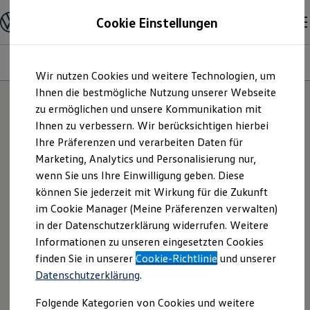
Modelle und Konfigurator
Cookie Einstellungen
Konfigurator
Modelle vergleichen
Konfiguration laden
Modelle
Ausstattungsvariante
Motoren
Farben
Interieur
Zum
Zum
Autosuche
Wir nutzen Cookies und weitere Technologien, um
Hauptinhalt
Footer
Elektroautos
springen
springen
Ihnen die bestmögliche Nutzung unserer Webseite
ENERGY Sondermodelle
Nutzfahrzeuge
zu ermöglichen und unsere Kommunikation mit
25
Modelle
SUV und CUV
Ihnen zu verbessern. Wir berücksichtigen hierbei
Familienautos
Ihre Präferenzen und verarbeiten Daten für
Kombis
Kompaktwagen
NEU: KI TESTEN
Marketing, Analytics und Personalisierung nur,
Sportwagen
Entdecken Sie Modelle, die perfekt zu
wenn Sie uns Ihre Einwilligung geben. Diese
Schnell verfügbare Fahrzeuge
Ihnen passen.
Angebote und Produkte
können Sie jederzeit mit Wirkung für die Zukunft
Aktuelle Angebote
im Cookie Manager (Meine Präferenzen verwalten)
E-Auto-Förderung
in der Datenschutzerklärung widerrufen. Weitere
Volkswagen Marktplatz
Informationen zu unseren eingesetzten Cookies
Die ENERGY Sondermodelle
Junge Gebrauchtwagen und Gebrauchtwagen
finden Sie in unserer
Cookie-Richtlinie
und unserer
Volkswagen Zertifizierte Gebrauchtwagen
Datenschutzerklärung
.
Elektromobilität bei Gebrauchtwagen
Zubehör- und Serviceangebote
Folgende Kategorien von Cookies und weitere
Saisonangebote