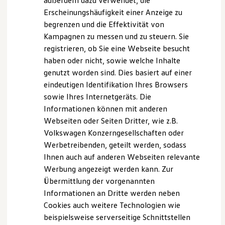
außerdem dazu verwendet, die
Verbrauchskosten
Kaufoptionen
Calm Down
Erscheinungshäufigkeit einer Anzeige zu
E-Auto-Förderung
Kurz entspannen und durchatmen – mit vier
begrenzen und die Effektivität von
Software und Konnektivität
wählbaren Laufzeiten: 3, 5, 10 oder 20 Minuten.
Kampagnen zu messen und zu steuern. Sie
Die ID. Software 6
ID. Software Versionen und Updates
registrieren, ob Sie eine Webseite besucht
Breathe In
Digitale Extras
haben oder nicht, sowie welche Inhalte
Geführte Atemübungen, bei denen Ihr ID.
Schnittstellen zu Ihrem ID.
genutzt worden sind. Dies basiert auf einer
Hybridautos
„mitatmet“ – sechs unterschiedliche Sequenzen
Marke und Erlebnis
eindeutigen Identifikation Ihres Browsers
stehen zur Auswahl, unterstützt von Licht, Sound
Volkswagen R und R Experience
sowie Ihres Internetgeräts. Die
und optionaler Massage.
R-Modelle
Informationen können mit anderen
R Experience
Power Break
Driving Experience
Webseiten oder Seiten Dritter, wie z.B.
Ideal für Park- und Ladepausen: mehrere
Volkswagen entdecken
Volkswagen Konzerngesellschaften oder
Werkbesichtigung
Laufzeiten sind einstellbar (10, 15, 20, 25 oder 30
Werbetreibenden, geteilt werden, sodass
Factory visit
Minuten). Die Funktion Rest & Recharge weckt
Lifestyle Shop
Ihnen auch auf anderen Webseiten relevante
die Insassen auf Wunsch pünktlich zum Ladeende
T-Roc Kollektion
Werbung angezeigt werden kann. Zur
Golf Kollektion
– im Intervall von 10 bis 45 Minuten.
Übermittlung der vorgenannten
ID. Kollektion
Volkswagen Kollektion
Stretch Out
Informationen an Dritte werden neben
R-Kollektion
Sanfte Lockerungsübungen für unterwegs – fünf
Cookies auch weitere Technologien wie
GTI Kollektion
verschiedene Einheiten für unterschiedliche
beispielsweise serverseitige Schnittstellen
Fußball Drop