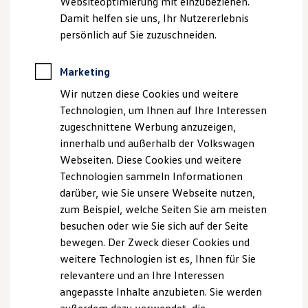
Websiteoptimierung mit einzubeziehen.
Behörden
Damit helfen sie uns, Ihr Nutzererlebnis
Direktkunden
persönlich auf Sie zuzuschneiden.
, 1 von 2
, 2 von 2
Sonderfahrzeuge
Anpfiff zum Gewinn
Elektromobilität
Marketing
Elektroautos
ID. Tutorials
2
Mit der Wellness In-Car App
wird jede Fahrt, Pause oder
Wir nutzen diese Cookies und weitere
Elektrofahrzeugkonzepte
Ladezeit zu einer kleinen Auszeit. Je nach Ausstattung
Technologien, um Ihnen auf Ihre Interessen
ID. EVERY1
Reichweite
verbindet Ihr ID. Licht, Klimatisierung, Sound und – wenn
zugeschnittene Werbung anzuzeigen,
Reichweite der ID. Modelle
verfügbar – Massagefunktionen zu einem harmonischen
innerhalb und außerhalb der Volkswagen
Reichweite im Winter
Wohlfühlerlebnis. Egal, ob Sie neue Energie sammeln, zur
Webseiten. Diese Cookies und weitere
Rekuperation
Laden
Ruhe kommen oder zwischendurch bewusst abschalten
Technologien sammeln Informationen
Laden unterwegs
möchten: Ihr ID. schafft dafür den passenden Rahmen.
darüber, wie Sie unsere Webseite nutzen,
Laden Zuhause
zum Beispiel, welche Seiten Sie am meisten
Ladestationen finden
Diese Programme stehen Ihnen zur Verfügung:
Ladezeitensimulator
besuchen oder wie Sie sich auf der Seite
Batterie
bewegen. Der Zweck dieser Cookies und
Sicherheit
Fresh Up
weitere Technologien ist es, Ihnen für Sie
Garantie und Lebensdauer
Belebende Farbwelten, eine frische
Nachhaltigkeit
relevantere und an Ihre Interessen
Klimatisierung und angenehm abgestimmte
Technologie
angepasste Inhalte anzubieten. Sie werden
Kosten und Kauf
Komfort-Einstellungen.