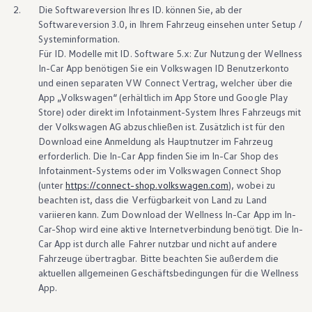
Über Ihr Auto
2.
Die Softwareversion Ihres ID. können Sie, ab der
Vorgängermodelle
Softwareversion 3.0, in Ihrem Fahrzeug einsehen unter Setup /
Kundeninformationen
Systeminformation.
Volkswagen Kundenbetreuung
Warn- und Kontrollleuchten
Für
ID. Modelle
mit ID. Software 5.x: Zur Nutzung der Wellness
Assistenzsysteme
In-Car App benötigen Sie ein
Volkswagen
ID Benutzerkonto
Digitale Betriebsanleitung
und einen separaten VW
Connect
Vertrag, welcher über die
Live Beratung
App
„
Volkswagen
“ (erhältlich im App Store und Google Play
Magazin
Store) oder direkt im Infotainment-System Ihres Fahrzeugs mit
Lifestyle
der
Volkswagen
AG abzuschließen ist. Zusätzlich ist für den
Transport
Familie
Download eine Anmeldung als Hauptnutzer im Fahrzeug
Elektromobilität
erforderlich. Die In-Car App finden Sie im In-Car Shop des
Volkswagen R
Infotainment-Systems oder im
Volkswagen
Connect
Shop
Pannen- und Unfallhilfe
(unter
https://connect-shop.volkswagen.com
), wobei zu
Volkswagen Kundenbetreuung
beachten ist, dass die Verfügbarkeit von Land zu Land
variieren kann. Zum Download der Wellness In-Car App im In-
Car-Shop wird eine aktive Internetverbindung benötigt. Die In-
Car App ist durch alle Fahrer nutzbar und nicht auf andere
Fahrzeuge übertragbar. Bitte beachten Sie außerdem die
aktuellen allgemeinen Geschäftsbedingungen für die Wellness
App.