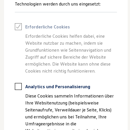
Technologien werden durch uns eingesetzt:
Volkswagen Marktplatz
Die ENERGY Sondermodelle
Junge Gebrauchtwagen und Gebrauchtwagen
Volkswagen Zertifizierte Gebrauchtwagen
Elektromobilität bei Gebrauchtwagen
Erforderliche Cookies
Zubehör- und Serviceangebote
Saisonangebote
Erforderliche Cookies helfen dabei, eine
Reifenpakete
Website nutzbar zu machen, indem sie
Leasing
Grundfunktionen wie Seitennavigation und
Leasing-Angebote
Gebrauchtwagen Leasing
Zugriff auf sichere Bereiche der Website
Junge Gebrauchtwagen-Leasing
ermöglichen. Die Website kann ohne diese
Elektroauto Leasing
Cookies nicht richtig funktionieren.
Kleinwagen-Leasing
Leasing ohne Anzahlung
Finanzierung
Analytics und Personalisierung
Autokredit mit Schlussrate
Versicherungen und Garantien
Diese Cookies sammeln Informationen über
Kfz-Versicherung
Ihre Websitenutzung (beispielsweise
Restschuldversicherungen
Garantien
Seitenaufrufe, Verweildauer je Seite, Klicks)
Wartungsverträge
und ermöglichen uns bei Teilnahme, Ihre
1
Geschäftskunden
Umfrageergebnisse in die
Professional Class bei Volkswagen
Großkunden