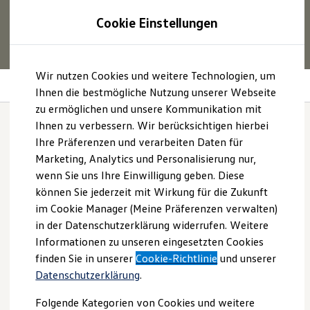
1
Profitieren Sie von bis zu
6.000 €
Cookie Einstellungen
E‑Auto‑Förderung für neue
Volkswagen
ID. oder
Hybridmodelle.
Zum
Zum
Mehr zur
E‑Auto
-Förderung
Wir nutzen Cookies und weitere Technologien, um
Hauptinhalt
Footer
Wellness In-Car App
springen
springen
Ihnen die bestmögliche Nutzung unserer Webseite
zu ermöglichen und unsere Kommunikation mit
Modelle und Konfigurator
Konfigurator
Ihnen zu verbessern. Wir berücksichtigen hierbei
Modelle vergleichen
Ihre Präferenzen und verarbeiten Daten für
Konfiguration laden
Die Entspannung
Marketing, Analytics und Personalisierung nur,
Autosuche
Elektroautos
wenn Sie uns Ihre Einwilligung geben. Diese
steigt.
ENERGY Sondermodelle
können Sie jederzeit mit Wirkung für die Zukunft
Nutzfahrzeuge
im Cookie Manager (Meine Präferenzen verwalten)
SUV und CUV
Familienautos
in der Datenschutzerklärung widerrufen. Weitere
Kombis
Informationen zu unseren eingesetzten Cookies
Kompaktwagen
finden Sie in unserer
Cookie-Richtlinie
und unserer
Sportwagen
Schnell verfügbare Fahrzeuge
Datenschutzerklärung
.
Angebote und Produkte
Aktuelle Angebote
Folgende Kategorien von Cookies und weitere
E-Auto-Förderung