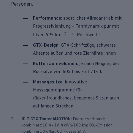
Personen.
Performance
: sportlicher Allradantrieb mit
Progressivlenkung – Fahrdynamik pur mit
2
5
bis zu 595 km
Reichweite.
GTX-Design:
GTX-Schriftzüge, schwarze
Akzente außen und rote Ziernähte innen.
Kofferraumvolumen
: je nach Neigung der
Rücksitze von 605 l bis zu 1.714 l.
Massagesitze
: innovative
Massageprogramme für
rückenfreundliches, bequemes Sitzen auch
auf langen Strecken.
2.
ID.7 GTX Tourer
4MOTION
:
Energieverbrauch
kombiniert: 18,4 - 16,4 kWh/100 km; CO₂-Emission
kombiniert: 0 g/km; CO₂-Klasse(n): A.