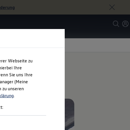
rderung
erer Webseite zu
ierbei Ihre
enn Sie uns Ihre
Manager (Meine
n zu unseren
klärung
.
t: