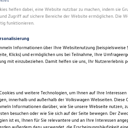
okies
kies helfen dabei, eine Website nutzbar zu machen, indem sie G
und Zugriff auf sichere Bereiche der Website ermöglichen. Die W
tig funktionieren.
rsonalisierung
mmeln Informationen über Ihre Websitenutzung (beispielsweise S
eite, Klicks) und ermöglichen uns bei Teilnahme, Ihre Umfrageerge
g mit einzubeziehen. Damit helfen sie uns, Ihr Nutzererlebnis pe
Cookies und weitere Technologien, um Ihnen auf Ihre Interessen
en, innerhalb und außerhalb der Volkswagen Webseiten. Diese C
meln Informationen darüber, wie Sie unsere Webseite nutzen, zu
sten besuchen oder wie Sie sich auf der Seite bewegen. Der Zwec
ien ist es, Ihnen für Sie relevantere und an Ihre Interessen ange
erden außerdem dazu verwendet, die Erscheinungshäufigkeit eine