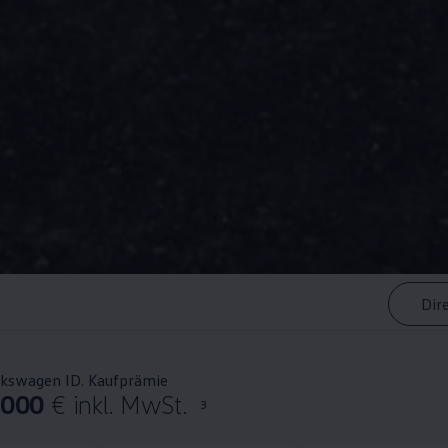
Dir
lkswagen ID. Kaufprämie
.000
€ inkl. MwSt.
3