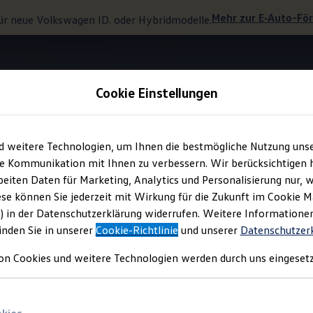
Mehr zur
E‑Auto
-Fö
ür neue
Volkswagen
ID. oder Hybridmodelle.
Cookie Einstellungen
Wellness In-Car App
d weitere Technologien, um Ihnen die bestmögliche Nutzung uns
e Kommunikation mit Ihnen zu verbessern. Wir berücksichtigen h
eiten Daten für Marketing, Analytics und Personalisierung nur, w
nung steigt.
ese können Sie jederzeit mit Wirkung für die Zukunft im Cookie 
) in der Datenschutzerklärung widerrufen. Weitere Informatione
inden Sie in unserer
Cookie-Richtlinie
und unserer
Datenschutzer
on Cookies und weitere Technologien werden durch uns eingesetz