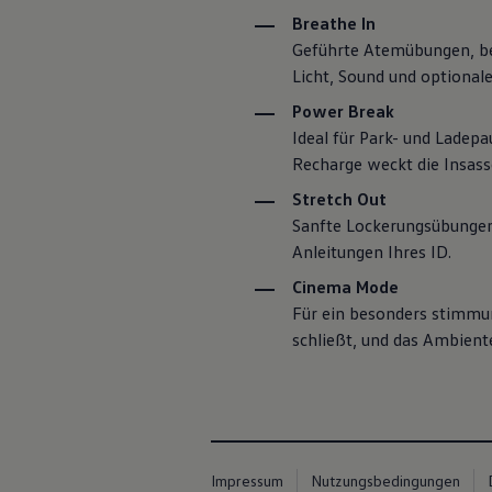
ID. Software Versionen und Updates
Breathe In
Digitale Extras
Schnittstellen zu Ihrem ID.
Geführte Atemübungen, bei
Hybridautos
Licht, Sound und optional
Marke und Erlebnis
Volkswagen R und R Experience
Power Break
R-Modelle
Ideal für Park- und Ladepa
R Experience
Recharge weckt die Insass
Driving Experience
Volkswagen entdecken
Stretch Out
Werkbesichtigung
Sanfte Lockerungsübungen 
Factory visit
Lifestyle Shop
Anleitungen Ihres ID.
T-Roc Kollektion
Golf Kollektion
Cinema Mode
ID. Kollektion
Für ein besonders stimmun
Volkswagen Kollektion
schließt, und das Ambiente
R-Kollektion
GTI Kollektion
Fußball Drop
we drive football
#wedriveproud
Besitzer und Service
myVolkswagen
Impressum
Nutzungsbedingungen
Software Updates