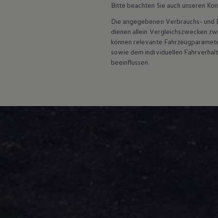
Bitte beachten Sie auch unseren Kon
Assistenzsysteme
Digitale Betriebsanleitung
Die angegebenen Verbrauchs- und Emi
Live Beratung
dienen allein Vergleichszwecken z
Magazin
Lifestyle
können relevante Fahrzeugparamete
Transport
sowie dem individuellen Fahrverhal
Familie
beeinflussen.
Elektromobilität
Volkswagen R
Pannen- und Unfallhilfe
Volkswagen Kundenbetreuung