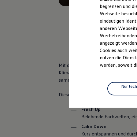
Elektromobilität
begrenzen und die
Elektroautos
ID. Tutorials
Webseite besucht 
Elektrofahrzeugkonzepte
eindeutigen Ident
ID. EVERY1
anderen Webseiten
Reichweite
Reichweite der ID. Modelle
Werbetreibenden,
, 1 von 2
, 2 vo
Reichweite im Winter
angezeigt werden
Rekuperation
Cookies auch weit
Laden
Laden unterwegs
nutzen die Dienst
Laden Zuhause
2
werden, soweit di
Mit der Wellness In-Car App
wird 
Ladestationen finden
Klimatisierung, Sound und – wenn ve
Ladezeitensimulator
Batterie
sammeln, zur Ruhe kommen oder zwis
Sicherheit
Nur tec
Garantie und Lebensdauer
Diese Programme stehen Ihnen zur V
Nachhaltigkeit
Technologie
Kosten und Kauf
Fresh Up
Verbrauchskosten
Belebende Farbwelten, ei
Kaufoptionen
E-Auto-Förderung
Calm Down
Software und Konnektivität
Kurz entspannen und durch
Die ID. Software 6