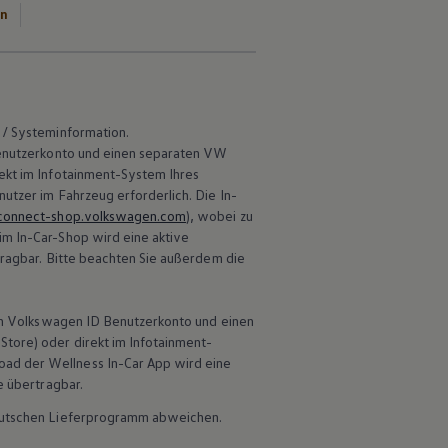
en
 / Systeminformation.
nutzerkonto und einen separaten VW
rekt im Infotainment-System Ihres
utzer im Fahrzeug erforderlich. Die In-
/connect-shop.volkswagen.com
), wobei zu
im In-Car-Shop wird eine aktive
tragbar. Bitte beachten Sie außerdem die
n
Volkswagen
ID Benutzerkonto und einen
 Store) oder direkt im Infotainment-
ad der Wellness In-Car App wird eine
e übertragbar.
 deutschen Lieferprogramm abweichen.