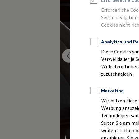
Erforderliche Co
Elektromobilität bei Gebrauchtwagen
Zubehör- und Serviceangebote
Erforderliche Coo
Saisonangebote
Seitennavigation 
Reifenpakete
Leasing
Cookies nicht rich
Leasing-Angebote
Gebrauchtwagen Leasing
Junge Gebrauchtwagen-Leasing
Analytics und Pe
Elektroauto Leasing
Diese Cookies sa
Kleinwagen-Leasing
Leasing ohne Anzahlung
Verweildauer je S
Finanzierung
Websiteoptimierun
Autokredit mit Schlussrate
zuzuschneiden.
Versicherungen und Garantien
Kfz-Versicherung
Restschuldversicherungen
Marketing
Garantien
Wartungsverträge
Wir nutzen diese 
Geschäftskunden
Professional Class bei Volkswagen
Werbung anzuzeig
Großkunden
Technologien sam
Behörden
Seiten Sie am mei
Direktkunden
Sonderfahrzeuge
weitere Technolog
Anpfiff zum Gewinn
1
anzubieten. Sie w