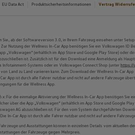
EU Data Act
Produktsicherheitsinformationen
Vertrag Widerruf
n Sie, ab der Softwareversion 3.0, in Ihrem Fahrzeug einsehen unter Setup
: Zur Nutzung der Wellness In-Car App benötigen Sie ein
Volkswagen
ID Be
 App
„
Volkswagen
“ (erhältlich im App Store und Google Play Store) oder di
zuschließen ist. Zusätzlich ist für den Download eine Anmeldung als Hauptn
es Infotainment-Systems oder im
Volkswagen
Connect
Shop (unter
https:/
t von Land zu Land variieren kann. Zum Download der Wellness In-Car App 
-Car App ist durch alle Fahrer nutzbar und nicht auf andere Fahrzeuge über
ingungen für die Wellness App.
6.x:Für die einmalige Aktivierung der Wellness In-Car App benötigen Sie ei
lcher über die App
„
Volkswagen
“ (erhältlich im App Store und Google Play
kswagen
AG abzuschließen ist. Für den vom System durchgeführten Downlo
Die In-Car App ist durch alle Fahrer nutzbar und nicht auf andere Fahrzeug
n Fahrzeuge und Ausstattungen können in einzelnen Details vom aktuellen
sstattungen der Fahrzeuge gegen Mehrpreis.