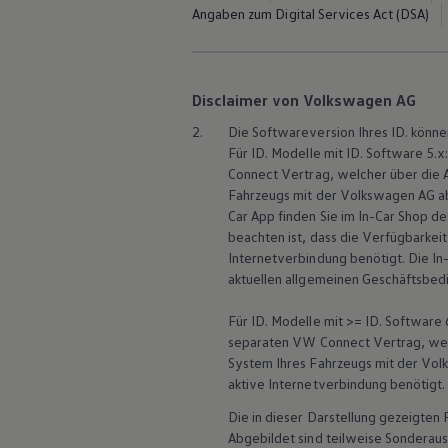
Service und Ersatzteile
Angaben zum Digital Services Act (DSA)
Inspektion und HU/AU
Reparaturen und Checks
Motorenöl und Flüssigkeiten
Räder und Reifen
Disclaimer von Volkswagen AG
Pannen- und Unfallhilfe
Economy Service
2.
Die Softwareversion Ihres ID. könne
Volkswagen Teile
Für
ID. Modelle
mit ID. Software 5.x
Zubehör
Modellspezifisches Zubehör
Connect
Vertrag, welcher über die
Schutz und Pflege
Fahrzeugs mit der
Volkswagen
AG ab
Transport
Car App finden Sie im In-Car Shop d
Entertainment und Elektronik
beachten ist, dass die Verfügbarkei
Individualisieren
Internetverbindung benötigt. Die In
Wallbox und Ladekabel
aktuellen allgemeinen Geschäftsbed
Digitale Extras
Dienste für Ihr Modell finden
Volkswagen Apps, Login und Shop
Für ID. Modelle mit >= ID. Software 
Handy und Fahrzeug verbinden
separaten VW
Connect
Vertrag, we
Updates für Software, Karten und Radio
System Ihres Fahrzeugs mit der
Vol
Über Ihr Auto
aktive Internetverbindung benötigt. 
Vorgängermodelle
Kundeninformationen
Die in dieser Darstellung gezeigte
Volkswagen Kundenbetreuung
Abgebildet sind teilweise Sonderau
Warn- und Kontrollleuchten