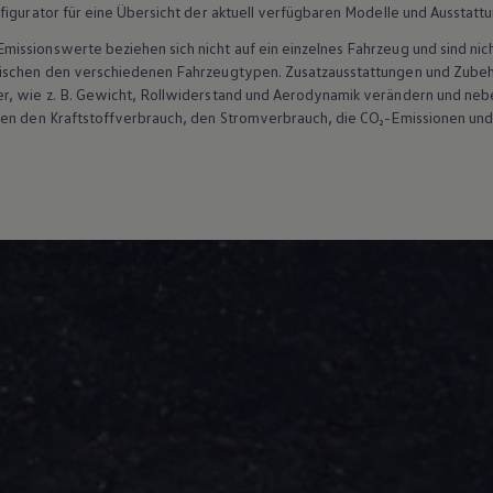
figurator für eine Übersicht der aktuell verfügbaren Modelle und Ausstatt
ssionswerte beziehen sich nicht auf ein einzelnes Fahrzeug und sind nic
wischen den verschiedenen Fahrzeugtypen. Zusatzausstattungen und
Zube
r, wie
z. B.
Gewicht, Rollwiderstand und Aerodynamik verändern und neb
ten den Kraftstoffverbrauch, den Stromverbrauch, die CO₂-Emissionen und