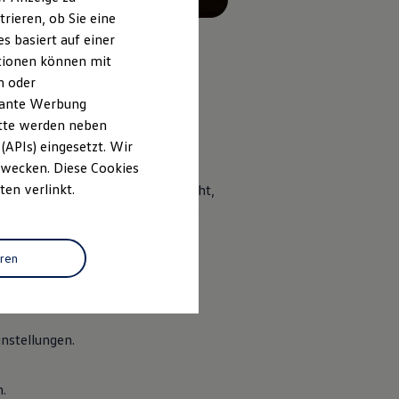
rieren, ob Sie eine
s basiert auf einer
ationen können mit
n oder
evante Werbung
itte werden neben
(APIs) eingesetzt. Wir
 Zwecken. Diese Cookies
ten verlinkt.
Ausstattung verbindet Ihr ID. Licht,
bnis. Egal, ob Sie neue Energie
den passenden Rahmen.
eren
nstellungen.
.