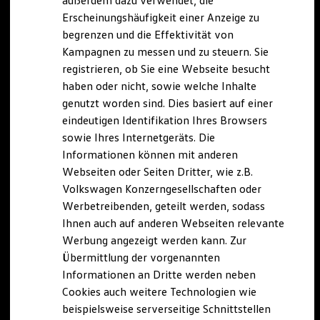
außerdem dazu verwendet, die
Hybridautos
Erscheinungshäufigkeit einer Anzeige zu
Marke und Erlebnis
begrenzen und die Effektivität von
Volkswagen R und R Experience
R-Modelle
Kampagnen zu messen und zu steuern. Sie
R Experience
registrieren, ob Sie eine Webseite besucht
Driving Experience
haben oder nicht, sowie welche Inhalte
Volkswagen entdecken
Werkbesichtigung
genutzt worden sind. Dies basiert auf einer
Factory visit
eindeutigen Identifikation Ihres Browsers
Lifestyle Shop
sowie Ihres Internetgeräts. Die
T-Roc Kollektion
Golf Kollektion
Informationen können mit anderen
ID. Kollektion
Webseiten oder Seiten Dritter, wie z.B.
Volkswagen Kollektion
Volkswagen Konzerngesellschaften oder
R-Kollektion
GTI Kollektion
Werbetreibenden, geteilt werden, sodass
Fußball Drop
Ihnen auch auf anderen Webseiten relevante
we drive football
Werbung angezeigt werden kann. Zur
#wedriveproud
Besitzer und Service
Übermittlung der vorgenannten
myVolkswagen
Informationen an Dritte werden neben
Software Updates
Cookies auch weitere Technologien wie
Service und Ersatzteile
Inspektion und HU/AU
beispielsweise serverseitige Schnittstellen
Reparaturen und Checks