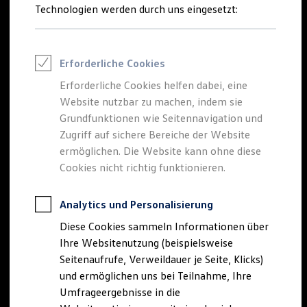
Reifenpakete
Technologien werden durch uns eingesetzt:
Leasing
Leasing-Angebote
Gebrauchtwagen Leasing
Der neue
Tiguan
Junge Gebrauchtwagen-Leasing
Erforderliche Cookies
Elektroauto Leasing
Kleinwagen-Leasing
Erforderliche Cookies helfen dabei, eine
EDITION 20
Leasing ohne Anzahlung
Website nutzbar zu machen, indem sie
Finanzierung
Autokredit mit Schlussrate
Grundfunktionen wie Seitennavigation und
Besonders sportlich. Exklusiv ausgestattet.
Versicherungen und Garantien
Zugriff auf sichere Bereiche der Website
Kfz-Versicherung
Tiguan EDITION 20 konfigurieren
ermöglichen. Die Website kann ohne diese
Restschuldversicherungen
Garantien
Cookies nicht richtig funktionieren.
Mehr zum Tiguan EDITION 20
Wartungsverträge
Geschäftskunden
Professional Class bei Volkswagen
Analytics und Personalisierung
Großkunden
Diese Cookies sammeln Informationen über
Behörden
Direktkunden
Ihre Websitenutzung (beispielsweise
Sonderfahrzeuge
Seitenaufrufe, Verweildauer je Seite, Klicks)
Anpfiff zum Gewinn
und ermöglichen uns bei Teilnahme, Ihre
Elektromobilität
Elektroautos
Umfrageergebnisse in die
ID. Tutorials