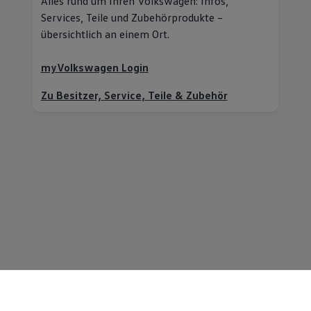
Alles rund um Ihren
Volkswagen
: Infos,
Services,
Teile
und Zubehörprodukte –
übersichtlich an einem Ort.
myVolkswagen
Login
Zu Besitzer,
Service
,
Teile
&
Zubehör