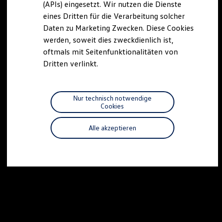
(APIs) eingesetzt. Wir nutzen die Dienste
Motorenöl und Flüssigkeiten
eines Dritten für die Verarbeitung solcher
Räder und Reifen
Pannen- und Unfallhilfe
Daten zu Marketing Zwecken. Diese Cookies
Economy Service
werden, soweit dies zweckdienlich ist,
Volkswagen Teile
oftmals mit Seitenfunktionalitäten von
Zubehör
Modellspezifisches Zubehör
Dritten verlinkt.
Schutz und Pflege
Transport
Entertainment und Elektronik
Individualisieren
Nur technisch notwendige
Wallbox und Ladekabel
Cookies
Digitale Extras
Dienste für Ihr Modell finden
Alle akzeptieren
Volkswagen Apps, Login und Shop
Handy und Fahrzeug verbinden
Updates für Software, Karten und Radio
Über Ihr Auto
Vorgängermodelle
Kundeninformationen
Volkswagen Kundenbetreuung
Warn- und Kontrollleuchten
Assistenzsysteme
Digitale Betriebsanleitung
Live Beratung