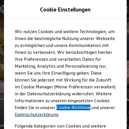
Modelle und Konfigurator
Cookie Einstellungen
Konfigurator
Modelle vergleichen
Konfiguration laden
Zum
Zum
Autosuche
Wir nutzen Cookies und weitere Technologien, um
Hauptinhalt
Footer
Elektroautos
springen
springen
Ihnen die bestmögliche Nutzung unserer Webseite
ENERGY Sondermodelle
Nutzfahrzeuge
zu ermöglichen und unsere Kommunikation mit
SUV und CUV
Ihnen zu verbessern. Wir berücksichtigen hierbei
Familienautos
Ihre Präferenzen und verarbeiten Daten für
Kombis
Kompaktwagen
Marketing, Analytics und Personalisierung nur,
Sportwagen
wenn Sie uns Ihre Einwilligung geben. Diese
Schnell verfügbare Fahrzeuge
Angebote und Produkte
können Sie jederzeit mit Wirkung für die Zukunft
Aktuelle Angebote
im Cookie Manager (Meine Präferenzen verwalten)
E-Auto-Förderung
in der Datenschutzerklärung widerrufen. Weitere
Volkswagen Marktplatz
Informationen zu unseren eingesetzten Cookies
Die ENERGY Sondermodelle
Junge Gebrauchtwagen und Gebrauchtwagen
finden Sie in unserer
Cookie-Richtlinie
und unserer
Volkswagen Zertifizierte Gebrauchtwagen
Datenschutzerklärung
.
Elektromobilität bei Gebrauchtwagen
Zubehör- und Serviceangebote
Folgende Kategorien von Cookies und weitere
Saisonangebote