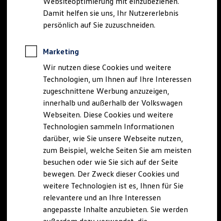
Websiteoptimierung mit einzubeziehen.
Elektrofahrzeugkonzepte
Damit helfen sie uns, Ihr Nutzererlebnis
ID. EVERY1
Reichweite
persönlich auf Sie zuzuschneiden.
Reichweite der ID. Modelle
Reichweite im Winter
Rekuperation
Marketing
Laden
Wir nutzen diese Cookies und weitere
Laden unterwegs
Laden Zuhause
Technologien, um Ihnen auf Ihre Interessen
Ladestationen finden
zugeschnittene Werbung anzuzeigen,
Ladezeitensimulator
innerhalb und außerhalb der Volkswagen
Batterie
Sicherheit
Webseiten. Diese Cookies und weitere
Garantie und Lebensdauer
Technologien sammeln Informationen
Nachhaltigkeit
darüber, wie Sie unsere Webseite nutzen,
Technologie
Kosten und Kauf
zum Beispiel, welche Seiten Sie am meisten
Verbrauchskosten
besuchen oder wie Sie sich auf der Seite
Kaufoptionen
bewegen. Der Zweck dieser Cookies und
E-Auto-Förderung
Software und Konnektivität
weitere Technologien ist es, Ihnen für Sie
Die ID. Software 6
relevantere und an Ihre Interessen
ID. Software Versionen und Updates
angepasste Inhalte anzubieten. Sie werden
Digitale Extras
Schnittstellen zu Ihrem ID.