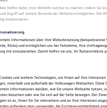
okies
kies helfen dabei, eine Website nutzbar zu machen, indem sie G
und Zugriff auf sichere Bereiche der Website ermöglichen. Die W
tig funktionieren.
rsonalisierung
mmeln Informationen über Ihre Websitenutzung (beispielsweise S
eite, Klicks) und ermöglichen uns bei Teilnahme, Ihre Umfrageerge
g mit einzubeziehen. Damit helfen sie uns, Ihr Nutzererlebnis pe
Cookies und weitere Technologien, um Ihnen auf Ihre Interessen
en, innerhalb und außerhalb der Volkswagen Webseiten. Diese C
meln Informationen darüber, wie Sie unsere Webseite nutzen, zu
sten besuchen oder wie Sie sich auf der Seite bewegen. Der Zwec
ien ist es, Ihnen für Sie relevantere und an Ihre Interessen ange
erden außerdem dazu verwendet, die Erscheinungshäufigkeit eine