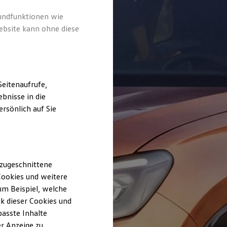
rundfunktionen wie
ebsite kann ohne diese
eitenaufrufe,
bnisse in die
rsönlich auf Sie
 zugeschnittene
ookies und weitere
m Beispiel, welche
k dieser Cookies und
passte Inhalte
r Anzeige zu