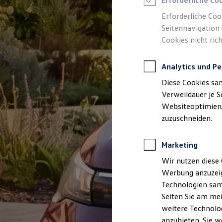
Erforderliche Co
Reifenpakete
Leasing
Erforderliche Coo
Leasing-Angebote
Seitennavigation 
Gebrauchtwagen Leasing
Cookies nicht rich
Junge Gebrauchtwagen-Leasing
Elektroauto Leasing
Kleinwagen-Leasing
Analytics und Pe
Leasing ohne Anzahlung
Finanzierung
Diese Cookies sa
Autokredit mit Schlussrate
Versicherungen und Garantien
Verweildauer je S
Kfz-Versicherung
Websiteoptimierun
Restschuldversicherungen
zuzuschneiden.
Garantien
Wartungsverträge
Geschäftskunden
Marketing
Professional Class bei Volkswagen
Großkunden
Wir nutzen diese 
Behörden
Werbung anzuzeig
Direktkunden
Sonderfahrzeuge
Technologien sam
Anpfiff zum Gewinn
Seiten Sie am mei
Elektromobilität
weitere Technolog
Elektroautos
ID. Tutorials
anzubieten. Sie w