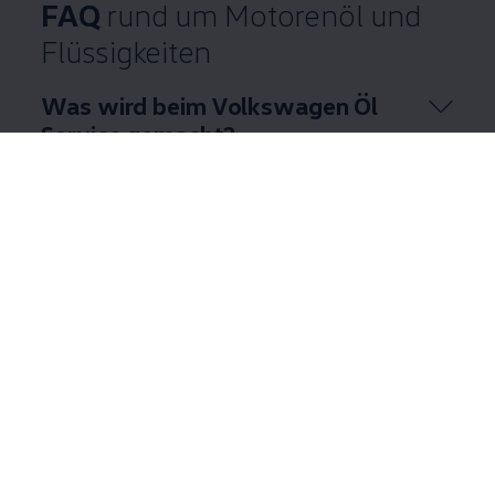
FAQ
rund um Motorenöl und
Flüssigkeiten
Was wird beim
Volkswagen
Öl
Service
gemacht?
Wann muss ein Ölwechsel
gemacht werden?
Warum ist der Ölwechsel
wichtig?
Welches Motorenöl benötigt
mein
Volkswagen
?
Mehr anzeigen (7)