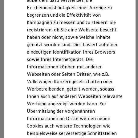
außerdem dazu verwendet, die
Hybridautos
Erscheinungshäufigkeit einer Anzeige zu
Marke und Erlebnis
begrenzen und die Effektivität von
Volkswagen R und R Experience
R-Modelle
Kampagnen zu messen und zu steuern. Sie
R Experience
registrieren, ob Sie eine Webseite besucht
Driving Experience
haben oder nicht, sowie welche Inhalte
Volkswagen entdecken
Werkbesichtigung
genutzt worden sind. Dies basiert auf einer
Factory visit
eindeutigen Identifikation Ihres Browsers
Lifestyle Shop
sowie Ihres Internetgeräts. Die
T-Roc Kollektion
Golf Kollektion
Informationen können mit anderen
ID. Kollektion
Webseiten oder Seiten Dritter, wie z.B.
Volkswagen Kollektion
Volkswagen Konzerngesellschaften oder
R-Kollektion
GTI Kollektion
Werbetreibenden, geteilt werden, sodass
Fußball Drop
Ihnen auch auf anderen Webseiten relevante
we drive football
Werbung angezeigt werden kann. Zur
#wedriveproud
Besitzer und Service
Übermittlung der vorgenannten
myVolkswagen
Informationen an Dritte werden neben
Software Updates
Cookies auch weitere Technologien wie
Service und Ersatzteile
Inspektion und HU/AU
beispielsweise serverseitige Schnittstellen
Reparaturen und Checks