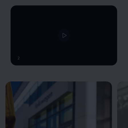
--:--
2
Verbleibende Zeit, --:--
Enable fullscreen mode