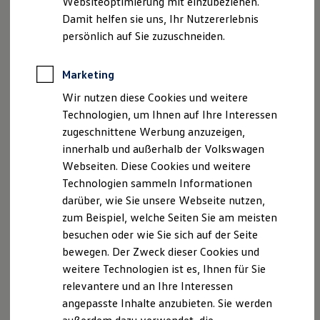
Websiteoptimierung mit einzubeziehen.
Elektrofahrzeugkonzepte
speziellen Zapfsäulen an Tankstellen oder fragen
Damit helfen sie uns, Ihr Nutzererlebnis
ID. EVERY1
Sie gern Ihren
Volkswagen
Partner.
Reichweite
persönlich auf Sie zuzuschneiden.
Reichweite der ID. Modelle
Steuerbarer Verbrauch:
Reichweite im Winter
Der
AdBlue®
-Verbrauch hängt wesentlich von
Rekuperation
Marketing
Laden
Ihrer Fahrweise ab. Wer besonders sportlich
Wir nutzen diese Cookies und weitere
Laden unterwegs
unterwegs ist, muss öfter nachfüllen.
Laden Zuhause
Technologien, um Ihnen auf Ihre Interessen
Ladestationen finden
Auf nahezu jede Temperatur vorbereitet:
zugeschnittene Werbung anzuzeigen,
Ladezeitensimulator
Ein automatisches Heizsystem sorgt dafür, dass
innerhalb und außerhalb der Volkswagen
Batterie
Sicherheit
AdBlue®
die notwendige Betriebstemperatur hat.
Webseiten. Diese Cookies und weitere
Garantie und Lebensdauer
Wichtig: Füllen Sie kein Frostschutzmittel oder
Technologien sammeln Informationen
Nachhaltigkeit
andere Flüssigkeiten in den
AdBlue®
-Tank.
darüber, wie Sie unsere Webseite nutzen,
Technologie
Kosten und Kauf
zum Beispiel, welche Seiten Sie am meisten
Verbrauchskosten
besuchen oder wie Sie sich auf der Seite
Kaufoptionen
bewegen. Der Zweck dieser Cookies und
E-Auto-Förderung
Software und Konnektivität
weitere Technologien ist es, Ihnen für Sie
Die ID. Software 6
relevantere und an Ihre Interessen
ID. Software Versionen und Updates
angepasste Inhalte anzubieten. Sie werden
Digitale Extras
Schnittstellen zu Ihrem ID.