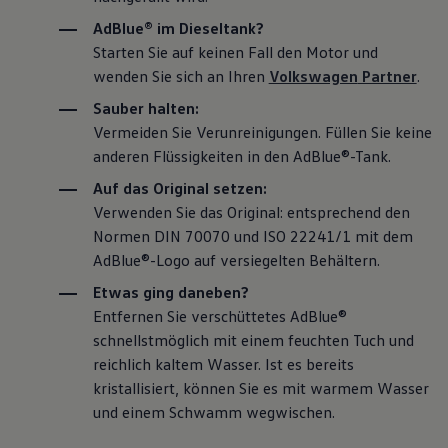
Magazin
AdBlue®
im Dieseltank?
Lifestyle
Starten Sie auf keinen Fall den Motor und
Transport
Familie
wenden Sie sich an Ihren
Volkswagen
Partner
.
Elektromobilität
Volkswagen R
Sauber halten:
Pannen- und Unfallhilfe
Vermeiden Sie Verunreinigungen. Füllen Sie keine
Volkswagen Kundenbetreuung
anderen Flüssigkeiten in den
AdBlue®
-Tank.
Auf das
Original
setzen:
Verwenden Sie das
Original
: entsprechend den
Normen DIN 70070 und ISO 22241/1 mit dem
AdBlue®
-Logo auf versiegelten Behältern.
Etwas ging daneben?
Entfernen Sie verschüttetes
AdBlue®
schnellstmöglich mit einem feuchten Tuch und
reichlich kaltem Wasser. Ist es bereits
kristallisiert, können Sie es mit warmem Wasser
und einem Schwamm wegwischen.