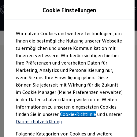
Modelle und Konfigurator
Cookie Einstellungen
Konfigurator
Modelle vergleichen
Konfiguration laden
Zum
Zum
Autosuche
Wir nutzen Cookies und weitere Technologien, um
Hauptinhalt
Footer
Elektroautos
springen
springen
Information
Ihnen die bestmögliche Nutzung unserer Webseite
ENERGY Sondermodelle
Nutzfahrzeuge
zu ermöglichen und unsere Kommunikation mit
SUV und CUV
Ihnen zu verbessern. Wir berücksichtigen hierbei
Familienautos
Ihre Präferenzen und verarbeiten Daten für
Kombis
AdBlue®
Kompaktwagen
Marketing, Analytics und Personalisierung nur,
Sportwagen
wenn Sie uns Ihre Einwilligung geben. Diese
Schnell verfügbare Fahrzeuge
Angebote und Produkte
können Sie jederzeit mit Wirkung für die Zukunft
AdBlue®
ist eine geruchlose Harnstofflösung, die bei Diesel-
Aktuelle Angebote
im Cookie Manager (Meine Präferenzen verwalten)
Modellen mit SCR-Technologie zum Einsatz kommt. Sie
E-Auto-Förderung
in der Datenschutzerklärung widerrufen. Weitere
Volkswagen Marktplatz
reduziert schädliche Stickoxide in den Abgasen von
Informationen zu unseren eingesetzten Cookies
Die ENERGY Sondermodelle
Dieselfahrzeugen. Was Sie tun müssen? Nach Aufleuchten
Junge Gebrauchtwagen und Gebrauchtwagen
finden Sie in unserer
Cookie-Richtlinie
und unserer
der Anzeige oder nach mehreren tausend Kilometern
Volkswagen Zertifizierte Gebrauchtwagen
Datenschutzerklärung
.
Elektromobilität bei Gebrauchtwagen
AdBlue®
nachfüllen und Vorteile genießen.
Zubehör- und Serviceangebote
Folgende Kategorien von Cookies und weitere
Saisonangebote