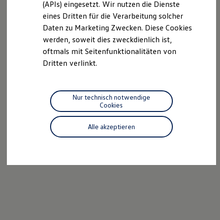
(APIs) eingesetzt. Wir nutzen die Dienste
Motorenöl und Flüssigkeiten
eines Dritten für die Verarbeitung solcher
Räder und Reifen
Pannen- und Unfallhilfe
Daten zu Marketing Zwecken. Diese Cookies
Economy Service
werden, soweit dies zweckdienlich ist,
Volkswagen Teile
oftmals mit Seitenfunktionalitäten von
Zubehör
Modellspezifisches Zubehör
Dritten verlinkt.
Schutz und Pflege
Transport
Entertainment und Elektronik
Individualisieren
Nur technisch notwendige
Wallbox und Ladekabel
Cookies
Digitale Extras
Dienste für Ihr Modell finden
Alle akzeptieren
Volkswagen Apps, Login und Shop
Handy und Fahrzeug verbinden
Updates für Software, Karten und Radio
Über Ihr Auto
Vorgängermodelle
Kundeninformationen
Volkswagen Kundenbetreuung
Warn- und Kontrollleuchten
Assistenzsysteme
Digitale Betriebsanleitung
Live Beratung