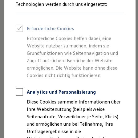
Reifenpakete
Technologien werden durch uns eingesetzt:
Leasing
Leasing-Angebote
Gebrauchtwagen Leasing
Junge Gebrauchtwagen-Leasing
Erforderliche Cookies
Elektroauto Leasing
Kleinwagen-Leasing
Erforderliche Cookies helfen dabei, eine
Leasing ohne Anzahlung
Website nutzbar zu machen, indem sie
Finanzierung
Autokredit mit Schlussrate
Grundfunktionen wie Seitennavigation und
Versicherungen und Garantien
Zugriff auf sichere Bereiche der Website
Kfz-Versicherung
ermöglichen. Die Website kann ohne diese
Restschuldversicherungen
Garantien
Cookies nicht richtig funktionieren.
Wartungsverträge
Geschäftskunden
Professional Class bei Volkswagen
Analytics und Personalisierung
Großkunden
Diese Cookies sammeln Informationen über
Behörden
Direktkunden
Ihre Websitenutzung (beispielsweise
Sonderfahrzeuge
Seitenaufrufe, Verweildauer je Seite, Klicks)
Anpfiff zum Gewinn
und ermöglichen uns bei Teilnahme, Ihre
Elektromobilität
Elektroautos
Umfrageergebnisse in die
ID. Tutorials