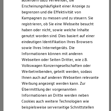
außerdem dazu verwendet, die
Hybridautos
Erscheinungshäufigkeit einer Anzeige zu
Marke und Erlebnis
begrenzen und die Effektivität von
Volkswagen R und R Experience
R-Modelle
Kampagnen zu messen und zu steuern. Sie
R Experience
registrieren, ob Sie eine Webseite besucht
Driving Experience
haben oder nicht, sowie welche Inhalte
Volkswagen entdecken
Werkbesichtigung
genutzt worden sind. Dies basiert auf einer
Factory visit
eindeutigen Identifikation Ihres Browsers
Lifestyle Shop
sowie Ihres Internetgeräts. Die
T-Roc Kollektion
Golf Kollektion
Informationen können mit anderen
ID. Kollektion
Webseiten oder Seiten Dritter, wie z.B.
Volkswagen Kollektion
Volkswagen Konzerngesellschaften oder
R-Kollektion
GTI Kollektion
Werbetreibenden, geteilt werden, sodass
Fußball Drop
Ihnen auch auf anderen Webseiten relevante
we drive football
Werbung angezeigt werden kann. Zur
#wedriveproud
Besitzer und Service
Übermittlung der vorgenannten
myVolkswagen
Informationen an Dritte werden neben
Software Updates
Cookies auch weitere Technologien wie
Service und Ersatzteile
Inspektion und HU/AU
beispielsweise serverseitige Schnittstellen
Reparaturen und Checks