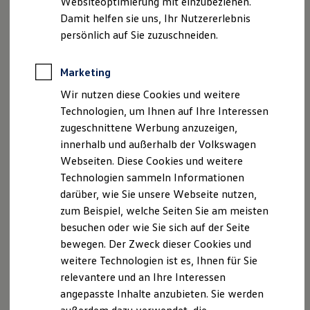
Websiteoptimierung mit einzubeziehen.
Elektrofahrzeugkonzepte
Damit helfen sie uns, Ihr Nutzererlebnis
ID. EVERY1
Reichweite
persönlich auf Sie zuzuschneiden.
Reichweite der ID. Modelle
Reichweite im Winter
Rekuperation
Marketing
Laden
Wir nutzen diese Cookies und weitere
Laden unterwegs
Laden Zuhause
Technologien, um Ihnen auf Ihre Interessen
Ladestationen finden
zugeschnittene Werbung anzuzeigen,
Ladezeitensimulator
innerhalb und außerhalb der Volkswagen
Batterie
Sicherheit
Webseiten. Diese Cookies und weitere
Garantie und Lebensdauer
Technologien sammeln Informationen
Nachhaltigkeit
darüber, wie Sie unsere Webseite nutzen,
Technologie
Kosten und Kauf
zum Beispiel, welche Seiten Sie am meisten
Verbrauchskosten
besuchen oder wie Sie sich auf der Seite
Kaufoptionen
bewegen. Der Zweck dieser Cookies und
E-Auto-Förderung
Software und Konnektivität
weitere Technologien ist es, Ihnen für Sie
Die ID. Software 6
relevantere und an Ihre Interessen
ID. Software Versionen und Updates
angepasste Inhalte anzubieten. Sie werden
Digitale Extras
Schnittstellen zu Ihrem ID.