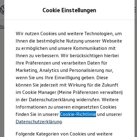
Modelle und Konfigurator
Cookie Einstellungen
Konfigurator
Modelle vergleichen
Konfiguration laden
Startseite
Besitzer und Service
Service- & Zubehörangebote
Zum
Zum
Autosuche
Wir nutzen Cookies und weitere Technologien, um
Hauptinhalt
Footer
Elektroautos
springen
springen
Ihnen die bestmögliche Nutzung unserer Webseite
ENERGY Sondermodelle
Nutzfahrzeuge
zu ermöglichen und unsere Kommunikation mit
SUV und CUV
Ihnen zu verbessern. Wir berücksichtigen hierbei
Familienautos
Ihre Präferenzen und verarbeiten Daten für
Kombis
Kompaktwagen
Marketing, Analytics und Personalisierung nur,
Sportwagen
wenn Sie uns Ihre Einwilligung geben. Diese
Schnell verfügbare Fahrzeuge
Angebote und Produkte
können Sie jederzeit mit Wirkung für die Zukunft
Aktuelle Angebote
im Cookie Manager (Meine Präferenzen verwalten)
E-Auto-Förderung
in der Datenschutzerklärung widerrufen. Weitere
Volkswagen Marktplatz
Informationen zu unseren eingesetzten Cookies
Die ENERGY Sondermodelle
Junge Gebrauchtwagen und Gebrauchtwagen
finden Sie in unserer
Cookie-Richtlinie
und unserer
Volkswagen Zertifizierte Gebrauchtwagen
Datenschutzerklärung
.
Elektromobilität bei Gebrauchtwagen
Zubehör- und Serviceangebote
Folgende Kategorien von Cookies und weitere
Saisonangebote