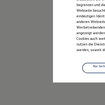
Elektrofahrzeugkonzepte
begrenzen und die
ID. EVERY1
Webseite besucht 
Reichweite
Reichweite der ID. Modelle
eindeutigen Ident
Reichweite im Winter
anderen Webseiten
Rekuperation
Werbetreibenden,
Laden
Laden unterwegs
angezeigt werden
Laden Zuhause
Cookies auch weit
Ladestationen finden
nutzen die Dienst
Ladezeitensimulator
Batterie
werden, soweit di
Sicherheit
Garantie und Lebensdauer
Nachhaltigkeit
Technologie
Nur tec
Kosten und Kauf
Verbrauchskosten
Kaufoptionen
E-Auto-Förderung
Software und Konnektivität
Die ID. Software 6
ID. Software Versionen und Updates
Digitale Extras
Schnittstellen zu Ihrem ID.