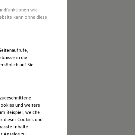
rundfunktionen wie
ebsite kann ohne diese
eitenaufrufe,
bnisse in die
rsönlich auf Sie
 zugeschnittene
ookies und weitere
m Beispiel, welche
k dieser Cookies und
passte Inhalte
r Anzeige zu