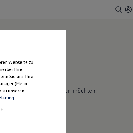
erer Webseite zu
ierbei Ihre
enn Sie uns Ihre
Manager (Meine
ches Sie ein Angebot erhalten möchten.
n zu unseren
klärung
.
t: