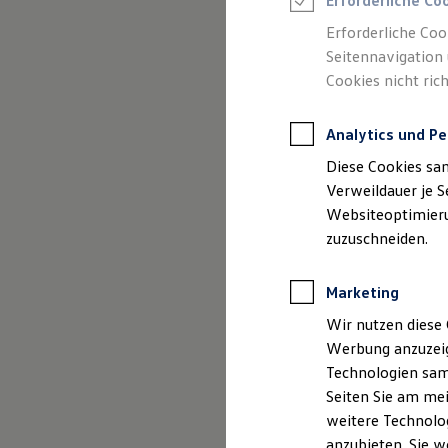
Erforderliche Co
Reifenpakete
Leasing
Erforderliche Coo
Leasing-Angebote
Seitennavigation 
Gebrauchtwagen Leasing
Cookies nicht rich
Junge Gebrauchtwagen-Leasing
Elektroauto Leasing
Kleinwagen-Leasing
Analytics und Pe
Leasing ohne Anzahlung
Finanzierung
Diese Cookies sa
Autokredit mit Schlussrate
Versicherungen und Garantien
Verweildauer je S
Kfz-Versicherung
Websiteoptimierun
Restschuldversicherungen
zuzuschneiden.
Garantien
Wartungsverträge
Geschäftskunden
Marketing
Professional Class bei Volkswagen
Großkunden
Wir nutzen diese 
Behörden
Werbung anzuzeig
Direktkunden
Sonderfahrzeuge
Technologien sam
Anpfiff zum Gewinn
Seiten Sie am mei
Elektromobilität
weitere Technolog
Elektroautos
ID. Tutorials
anzubieten. Sie w