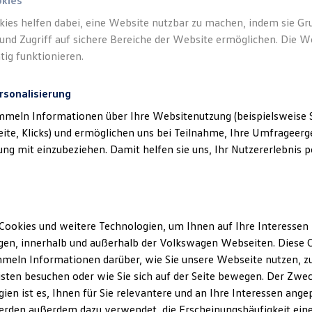
okies
kies helfen dabei, eine Website nutzbar zu machen, indem sie G
und Zugriff auf sichere Bereiche der Website ermöglichen. Die W
tig funktionieren.
rsonalisierung
mmeln Informationen über Ihre Websitenutzung (beispielsweise S
eite, Klicks) und ermöglichen uns bei Teilnahme, Ihre Umfrageerge
g mit einzubeziehen. Damit helfen sie uns, Ihr Nutzererlebnis pe
Cookies und weitere Technologien, um Ihnen auf Ihre Interessen
en, innerhalb und außerhalb der Volkswagen Webseiten. Diese C
meln Informationen darüber, wie Sie unsere Webseite nutzen, zu
sten besuchen oder wie Sie sich auf der Seite bewegen. Der Zwec
ien ist es, Ihnen für Sie relevantere und an Ihre Interessen ange
erden außerdem dazu verwendet, die Erscheinungshäufigkeit eine