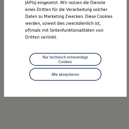
(APIs) eingesetzt. Wir nutzen die Dienste
Motorenöl und Flüssigkeiten
eines Dritten für die Verarbeitung solcher
Räder und Reifen
Pannen- und Unfallhilfe
Daten zu Marketing Zwecken. Diese Cookies
Economy Service
werden, soweit dies zweckdienlich ist,
Volkswagen Teile
oftmals mit Seitenfunktionalitäten von
Zubehör
Modellspezifisches Zubehör
Dritten verlinkt.
Schutz und Pflege
Transport
Entertainment und Elektronik
Individualisieren
Nur technisch notwendige
Wallbox und Ladekabel
Cookies
Digitale Extras
Dienste für Ihr Modell finden
Alle akzeptieren
Volkswagen Apps, Login und Shop
Handy und Fahrzeug verbinden
Updates für Software, Karten und Radio
Über Ihr Auto
Vorgängermodelle
Kundeninformationen
Volkswagen Kundenbetreuung
Warn- und Kontrollleuchten
Assistenzsysteme
Digitale Betriebsanleitung
Live Beratung