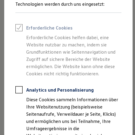
Reifenpakete
Technologien werden durch uns eingesetzt:
Leasing
Leasing-Angebote
Gebrauchtwagen Leasing
Junge Gebrauchtwagen-Leasing
Erforderliche Cookies
Elektroauto Leasing
Kleinwagen-Leasing
Erforderliche Cookies helfen dabei, eine
Leasing ohne Anzahlung
Website nutzbar zu machen, indem sie
Finanzierung
Autokredit mit Schlussrate
Grundfunktionen wie Seitennavigation und
Versicherungen und Garantien
Zugriff auf sichere Bereiche der Website
Kfz-Versicherung
ermöglichen. Die Website kann ohne diese
Restschuldversicherungen
Garantien
Cookies nicht richtig funktionieren.
Wartungsverträge
Geschäftskunden
Professional Class bei Volkswagen
Analytics und Personalisierung
Großkunden
Diese Cookies sammeln Informationen über
Behörden
Direktkunden
Ihre Websitenutzung (beispielsweise
Sonderfahrzeuge
Seitenaufrufe, Verweildauer je Seite, Klicks)
Anpfiff zum Gewinn
und ermöglichen uns bei Teilnahme, Ihre
Elektromobilität
Elektroautos
Umfrageergebnisse in die
ID. Tutorials