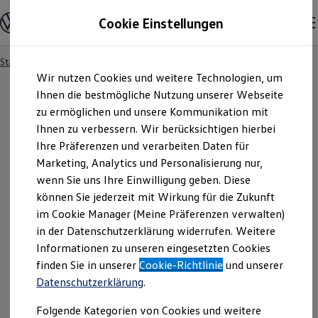
Modelle und Konfigurator
Cookie Einstellungen
Konfigurator
Modelle vergleichen
Konfiguration laden
Startseite
Angebotsanfrage
Zum
Zum
Autosuche
Wir nutzen Cookies und weitere Technologien, um
Hauptinhalt
Footer
Elektroautos
springen
springen
Ihnen die bestmögliche Nutzung unserer Webseite
ENERGY Sondermodelle
Nutzfahrzeuge
zu ermöglichen und unsere Kommunikation mit
SUV und CUV
Ihnen zu verbessern. Wir berücksichtigen hierbei
Angebotsanfrage
Familienautos
Ihre Präferenzen und verarbeiten Daten für
Kombis
Kompaktwagen
Marketing, Analytics und Personalisierung nur,
Sportwagen
Für welches Fahrzeug interessieren Sie sich? Bitte
wenn Sie uns Ihre Einwilligung geben. Diese
Schnell verfügbare Fahrzeuge
Angebote und Produkte
können Sie jederzeit mit Wirkung für die Zukunft
wählen Sie das Fahrzeug aus, für welches Sie ein
Aktuelle Angebote
im Cookie Manager (Meine Präferenzen verwalten)
Angebot erhalten möchten.
E-Auto-Förderung
in der Datenschutzerklärung widerrufen. Weitere
Volkswagen Marktplatz
Informationen zu unseren eingesetzten Cookies
Die ENERGY Sondermodelle
Junge Gebrauchtwagen und Gebrauchtwagen
finden Sie in unserer
Cookie-Richtlinie
und unserer
Volkswagen Zertifizierte Gebrauchtwagen
Datenschutzerklärung
.
Elektromobilität bei Gebrauchtwagen
Zubehör- und Serviceangebote
Folgende Kategorien von Cookies und weitere
Saisonangebote