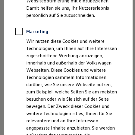
Websiteoptimierung mit einzubeziehen.
Elektrofahrzeugkonzepte
Damit helfen sie uns, Ihr Nutzererlebnis
ID. EVERY1
Reichweite
persönlich auf Sie zuzuschneiden.
Reichweite der ID. Modelle
Reichweite im Winter
Rekuperation
Marketing
Laden
Wir nutzen diese Cookies und weitere
Laden unterwegs
Laden Zuhause
Technologien, um Ihnen auf Ihre Interessen
Ladestationen finden
zugeschnittene Werbung anzuzeigen,
Ladezeitensimulator
innerhalb und außerhalb der Volkswagen
Batterie
Sicherheit
Webseiten. Diese Cookies und weitere
Garantie und Lebensdauer
Technologien sammeln Informationen
Nachhaltigkeit
darüber, wie Sie unsere Webseite nutzen,
Technologie
Kosten und Kauf
zum Beispiel, welche Seiten Sie am meisten
Verbrauchskosten
besuchen oder wie Sie sich auf der Seite
Kaufoptionen
bewegen. Der Zweck dieser Cookies und
E-Auto-Förderung
Software und Konnektivität
weitere Technologien ist es, Ihnen für Sie
Die ID. Software 6
relevantere und an Ihre Interessen
ID. Software Versionen und Updates
angepasste Inhalte anzubieten. Sie werden
Digitale Extras
Schnittstellen zu Ihrem ID.