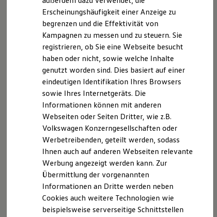
außerdem dazu verwendet, die
Hybridautos
Erscheinungshäufigkeit einer Anzeige zu
Marke und Erlebnis
begrenzen und die Effektivität von
Volkswagen R und R Experience
R-Modelle
Kampagnen zu messen und zu steuern. Sie
R Experience
registrieren, ob Sie eine Webseite besucht
Driving Experience
haben oder nicht, sowie welche Inhalte
Volkswagen entdecken
Werkbesichtigung
genutzt worden sind. Dies basiert auf einer
Factory visit
eindeutigen Identifikation Ihres Browsers
Lifestyle Shop
sowie Ihres Internetgeräts. Die
T-Roc Kollektion
Golf Kollektion
Informationen können mit anderen
ID. Kollektion
Webseiten oder Seiten Dritter, wie z.B.
Volkswagen Kollektion
Volkswagen Konzerngesellschaften oder
R-Kollektion
GTI Kollektion
Werbetreibenden, geteilt werden, sodass
Fußball Drop
Ihnen auch auf anderen Webseiten relevante
we drive football
Werbung angezeigt werden kann. Zur
#wedriveproud
Besitzer und Service
Übermittlung der vorgenannten
myVolkswagen
Informationen an Dritte werden neben
Software Updates
Cookies auch weitere Technologien wie
Service und Ersatzteile
Inspektion und HU/AU
beispielsweise serverseitige Schnittstellen
Reparaturen und Checks