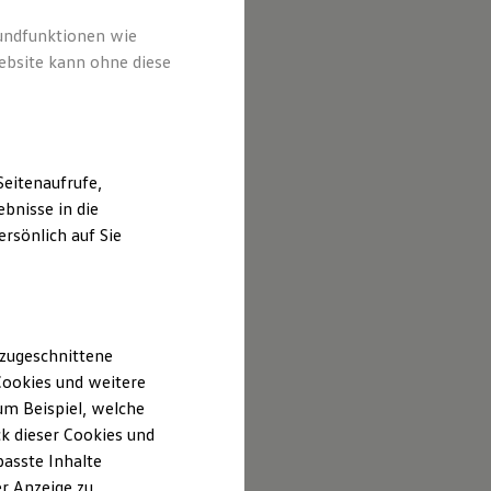
rundfunktionen wie
ebsite kann ohne diese
eitenaufrufe,
bnisse in die
rsönlich auf Sie
 zugeschnittene
ookies und weitere
m Beispiel, welche
k dieser Cookies und
passte Inhalte
r Anzeige zu