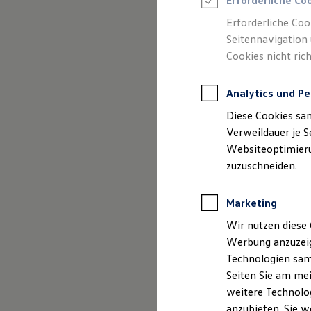
Erforderliche Co
Reifenpakete
Leasing
Erforderliche Coo
Leasing-Angebote
Seitennavigation 
Gebrauchtwagen Leasing
Cookies nicht rich
Junge Gebrauchtwagen-Leasing
Elektroauto Leasing
Kleinwagen-Leasing
Analytics und Pe
Leasing ohne Anzahlung
Finanzierung
Diese Cookies sa
Autokredit mit Schlussrate
Versicherungen und Garantien
Verweildauer je S
Kfz-Versicherung
Websiteoptimierun
Restschuldversicherungen
zuzuschneiden.
Garantien
Wartungsverträge
Geschäftskunden
Marketing
Professional Class bei Volkswagen
Großkunden
Wir nutzen diese 
Behörden
Werbung anzuzeig
Direktkunden
Sonderfahrzeuge
Technologien sam
Anpfiff zum Gewinn
Seiten Sie am mei
Elektromobilität
weitere Technolog
Elektroautos
ID. Tutorials
anzubieten. Sie w