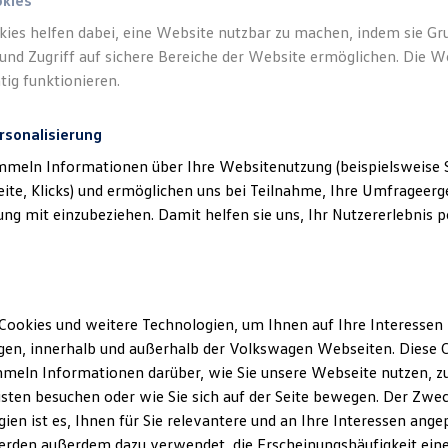
okies
kies helfen dabei, eine Website nutzbar zu machen, indem sie G
und Zugriff auf sichere Bereiche der Website ermöglichen. Die W
tig funktionieren.
rsonalisierung
mmeln Informationen über Ihre Websitenutzung (beispielsweise S
eite, Klicks) und ermöglichen uns bei Teilnahme, Ihre Umfrageerge
g mit einzubeziehen. Damit helfen sie uns, Ihr Nutzererlebnis pe
Cookies und weitere Technologien, um Ihnen auf Ihre Interessen
en, innerhalb und außerhalb der Volkswagen Webseiten. Diese C
meln Informationen darüber, wie Sie unsere Webseite nutzen, zu
sten besuchen oder wie Sie sich auf der Seite bewegen. Der Zwec
ien ist es, Ihnen für Sie relevantere und an Ihre Interessen ange
erden außerdem dazu verwendet, die Erscheinungshäufigkeit eine