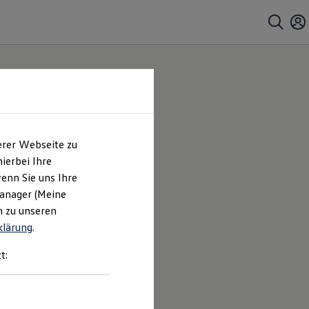
erer Webseite zu
ierbei Ihre
enn Sie uns Ihre
Manager (Meine
Service
trifft.
n zu unseren
klärung
.
t: