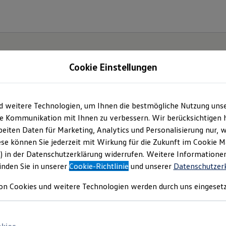
Cookie Einstellungen
d weitere Technologien, um Ihnen die bestmögliche Nutzung uns
Probefahrtanfrage
e Kommunikation mit Ihnen zu verbessern. Wir berücksichtigen h
eiten Daten für Marketing, Analytics und Personalisierung nur, w
ese können Sie jederzeit mit Wirkung für die Zukunft im Cookie 
olkswagen
– wo moderne Technik auf persönlichen
) in der Datenschutzerklärung widerrufen. Weitere Informatione
inden Sie in unserer
Cookie-Richtlinie
und unserer
Datenschutzer
Ihr Weg zur Probefahrt beginnt hier.
on Cookies und weitere Technologien werden durch uns eingesetz