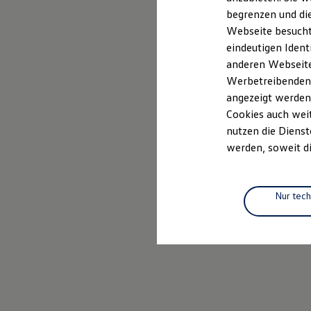
Elektrofahrzeugkonzepte
begrenzen und die
ID. EVERY1
Webseite besucht 
Reichweite
Reichweite der ID. Modelle
eindeutigen Ident
Reichweite im Winter
anderen Webseiten
Rekuperation
Werbetreibenden,
Laden
Laden unterwegs
angezeigt werden
Laden Zuhause
Cookies auch weit
Ladestationen finden
nutzen die Dienst
Ladezeitensimulator
Batterie
werden, soweit di
Sicherheit
Garantie und Lebensdauer
Nachhaltigkeit
Technologie
Nur tec
Kosten und Kauf
Verbrauchskosten
Kaufoptionen
E-Auto-Förderung
Software und Konnektivität
Die ID. Software 6
ID. Software Versionen und Updates
Digitale Extras
Schnittstellen zu Ihrem ID.