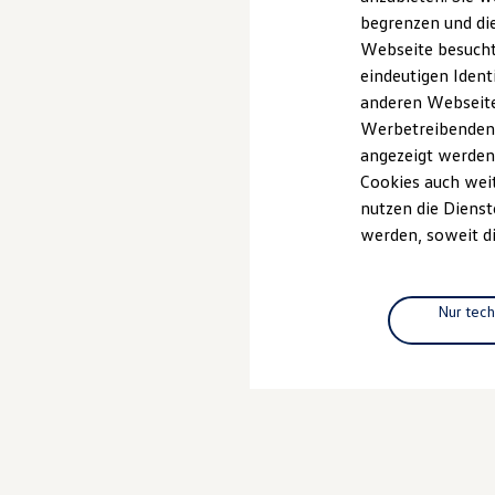
Elektrofahrzeugkonzepte
begrenzen und die
ID. EVERY1
Webseite besucht 
Reichweite
Reichweite der ID. Modelle
eindeutigen Ident
Reichweite im Winter
anderen Webseiten
Rekuperation
Werbetreibenden,
Laden
Laden unterwegs
angezeigt werden
Laden Zuhause
Cookies auch weit
Ladestationen finden
nutzen die Dienst
Ladezeitensimulator
Batterie
werden, soweit di
Sicherheit
Garantie und Lebensdauer
Nachhaltigkeit
Technologie
Nur tec
Kosten und Kauf
Verbrauchskosten
Kaufoptionen
E-Auto-Förderung
Software und Konnektivität
Die ID. Software 6
ID. Software Versionen und Updates
Digitale Extras
Schnittstellen zu Ihrem ID.