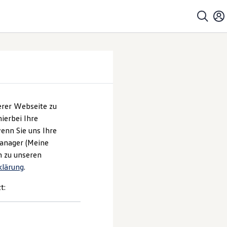
erer Webseite zu
ierbei Ihre
enn Sie uns Ihre
Manager (Meine
Service
trifft.
n zu unseren
klärung
.
t: