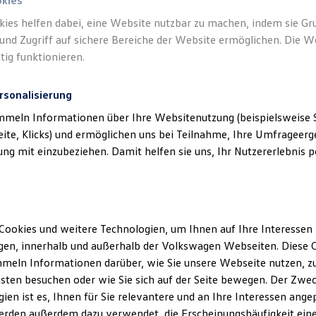
okies
kies helfen dabei, eine Website nutzbar zu machen, indem sie G
und Zugriff auf sichere Bereiche der Website ermöglichen. Die W
tig funktionieren.
rsonalisierung
mmeln Informationen über Ihre Websitenutzung (beispielsweise S
eite, Klicks) und ermöglichen uns bei Teilnahme, Ihre Umfrageerge
g mit einzubeziehen. Damit helfen sie uns, Ihr Nutzererlebnis pe
Cookies und weitere Technologien, um Ihnen auf Ihre Interessen
en, innerhalb und außerhalb der Volkswagen Webseiten. Diese C
meln Informationen darüber, wie Sie unsere Webseite nutzen, zu
sten besuchen oder wie Sie sich auf der Seite bewegen. Der Zwec
ien ist es, Ihnen für Sie relevantere und an Ihre Interessen ange
erden außerdem dazu verwendet, die Erscheinungshäufigkeit eine