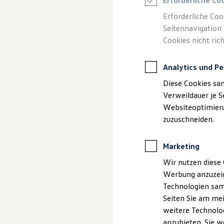
Erforderliche Co
Reifenpakete
Leasing
Erforderliche Coo
Leasing-Angebote
Seitennavigation 
Gebrauchtwagen Leasing
Cookies nicht rich
Junge Gebrauchtwagen-Leasing
Elektroauto Leasing
Kleinwagen-Leasing
Analytics und Pe
Leasing ohne Anzahlung
Finanzierung
Diese Cookies sa
Autokredit mit Schlussrate
Versicherungen und Garantien
Verweildauer je S
Kfz-Versicherung
Websiteoptimierun
Restschuldversicherungen
zuzuschneiden.
Garantien
Wartungsverträge
Geschäftskunden
Marketing
Professional Class bei Volkswagen
Großkunden
Wir nutzen diese 
Behörden
Werbung anzuzeig
Direktkunden
Sonderfahrzeuge
Technologien sam
Anpfiff zum Gewinn
Seiten Sie am mei
Elektromobilität
weitere Technolog
Elektroautos
ID. Tutorials
anzubieten. Sie w