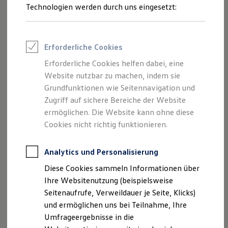
Reifenpakete
Technologien werden durch uns eingesetzt:
Leasing
Leasing-Angebote
Gebrauchtwagen Leasing
Junge Gebrauchtwagen-Leasing
Erforderliche Cookies
Elektroauto Leasing
Kleinwagen-Leasing
Erforderliche Cookies helfen dabei, eine
Leasing ohne Anzahlung
Website nutzbar zu machen, indem sie
Finanzierung
Autokredit mit Schlussrate
Grundfunktionen wie Seitennavigation und
Versicherungen und Garantien
Zugriff auf sichere Bereiche der Website
Kfz-Versicherung
ermöglichen. Die Website kann ohne diese
Restschuldversicherungen
Garantien
Cookies nicht richtig funktionieren.
Wartungsverträge
Geschäftskunden
Professional Class bei Volkswagen
Analytics und Personalisierung
Großkunden
Diese Cookies sammeln Informationen über
Behörden
Direktkunden
Ihre Websitenutzung (beispielsweise
Sonderfahrzeuge
Seitenaufrufe, Verweildauer je Seite, Klicks)
Anpfiff zum Gewinn
und ermöglichen uns bei Teilnahme, Ihre
Elektromobilität
Elektroautos
Umfrageergebnisse in die
ID. Tutorials