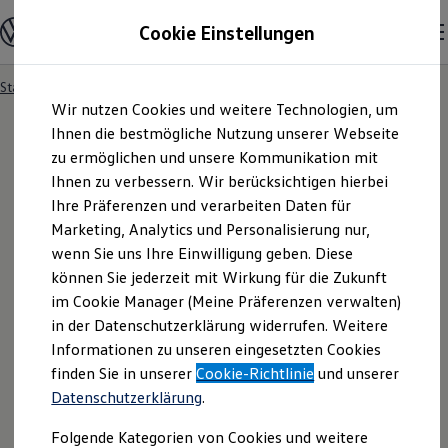
Modelle und Konfigurator
Cookie Einstellungen
Konfigurator
Modelle vergleichen
Konfiguration laden
Startseite
Probefahrtanfrage
Zum
Zum
Autosuche
Wir nutzen Cookies und weitere Technologien, um
Hauptinhalt
Footer
Elektroautos
springen
springen
Ihnen die bestmögliche Nutzung unserer Webseite
ENERGY Sondermodelle
Nutzfahrzeuge
zu ermöglichen und unsere Kommunikation mit
SUV und CUV
Ihnen zu verbessern. Wir berücksichtigen hierbei
Probefahrtanfrage
Familienautos
Ihre Präferenzen und verarbeiten Daten für
Kombis
Kompaktwagen
Marketing, Analytics und Personalisierung nur,
Sportwagen
Erleben Sie
wenn Sie uns Ihre Einwilligung geben. Diese
Volkswagen
– wo moderne Technik auf
Schnell verfügbare Fahrzeuge
Angebote und Produkte
können Sie jederzeit mit Wirkung für die Zukunft
persönlichen
Service
trifft.
Aktuelle Angebote
im Cookie Manager (Meine Präferenzen verwalten)
E-Auto-Förderung
in der Datenschutzerklärung widerrufen. Weitere
Ihr Weg zur Probefahrt beginnt hier.
Volkswagen Marktplatz
Informationen zu unseren eingesetzten Cookies
Die ENERGY Sondermodelle
Junge Gebrauchtwagen und Gebrauchtwagen
finden Sie in unserer
Cookie-Richtlinie
und unserer
Volkswagen Zertifizierte Gebrauchtwagen
Datenschutzerklärung
.
Elektromobilität bei Gebrauchtwagen
Zubehör- und Serviceangebote
Folgende Kategorien von Cookies und weitere
Saisonangebote