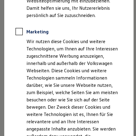
Websiteoptimierung mit einzubeziehen.
Elektrofahrzeugkonzepte
Damit helfen sie uns, Ihr Nutzererlebnis
ID. EVERY1
Reichweite
persönlich auf Sie zuzuschneiden.
Reichweite der ID. Modelle
Reichweite im Winter
Rekuperation
Marketing
Laden
Wir nutzen diese Cookies und weitere
Laden unterwegs
Laden Zuhause
Technologien, um Ihnen auf Ihre Interessen
Ladestationen finden
zugeschnittene Werbung anzuzeigen,
Ladezeitensimulator
innerhalb und außerhalb der Volkswagen
Batterie
Sicherheit
Webseiten. Diese Cookies und weitere
Garantie und Lebensdauer
Technologien sammeln Informationen
Nachhaltigkeit
darüber, wie Sie unsere Webseite nutzen,
Technologie
Kosten und Kauf
zum Beispiel, welche Seiten Sie am meisten
Verbrauchskosten
besuchen oder wie Sie sich auf der Seite
Kaufoptionen
bewegen. Der Zweck dieser Cookies und
E-Auto-Förderung
Software und Konnektivität
weitere Technologien ist es, Ihnen für Sie
Die ID. Software 6
relevantere und an Ihre Interessen
ID. Software Versionen und Updates
angepasste Inhalte anzubieten. Sie werden
Digitale Extras
Schnittstellen zu Ihrem ID.