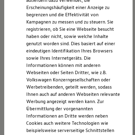
außerdem dazu verwendet, die
Hybridautos
Erscheinungshäufigkeit einer Anzeige zu
Marke und Erlebnis
begrenzen und die Effektivität von
Volkswagen R und R Experience
R-Modelle
Kampagnen zu messen und zu steuern. Sie
R Experience
registrieren, ob Sie eine Webseite besucht
Driving Experience
haben oder nicht, sowie welche Inhalte
Volkswagen entdecken
Werkbesichtigung
genutzt worden sind. Dies basiert auf einer
Factory visit
eindeutigen Identifikation Ihres Browsers
Lifestyle Shop
sowie Ihres Internetgeräts. Die
T-Roc Kollektion
Golf Kollektion
Informationen können mit anderen
ID. Kollektion
Webseiten oder Seiten Dritter, wie z.B.
Volkswagen Kollektion
Volkswagen Konzerngesellschaften oder
R-Kollektion
GTI Kollektion
Werbetreibenden, geteilt werden, sodass
Fußball Drop
Ihnen auch auf anderen Webseiten relevante
we drive football
Werbung angezeigt werden kann. Zur
#wedriveproud
Besitzer und Service
Übermittlung der vorgenannten
myVolkswagen
Informationen an Dritte werden neben
Software Updates
Cookies auch weitere Technologien wie
Service und Ersatzteile
Inspektion und HU/AU
beispielsweise serverseitige Schnittstellen
Reparaturen und Checks