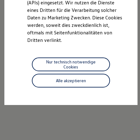
(APIs) eingesetzt. Wir nutzen die Dienste
Motorenöl und Flüssigkeiten
eines Dritten für die Verarbeitung solcher
Räder und Reifen
Pannen- und Unfallhilfe
Daten zu Marketing Zwecken. Diese Cookies
Economy Service
werden, soweit dies zweckdienlich ist,
Volkswagen Teile
oftmals mit Seitenfunktionalitäten von
Zubehör
Modellspezifisches Zubehör
Dritten verlinkt.
Schutz und Pflege
Transport
Entertainment und Elektronik
Individualisieren
Nur technisch notwendige
Wallbox und Ladekabel
Cookies
Digitale Extras
Dienste für Ihr Modell finden
Alle akzeptieren
Volkswagen Apps, Login und Shop
Handy und Fahrzeug verbinden
Updates für Software, Karten und Radio
Über Ihr Auto
Vorgängermodelle
Kundeninformationen
Volkswagen Kundenbetreuung
Warn- und Kontrollleuchten
Assistenzsysteme
Digitale Betriebsanleitung
Live Beratung