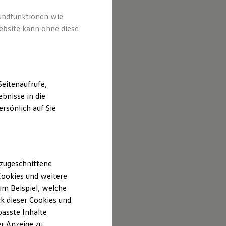
rundfunktionen wie
ebsite kann ohne diese
eitenaufrufe,
bnisse in die
rsönlich auf Sie
 zugeschnittene
ookies und weitere
m Beispiel, welche
k dieser Cookies und
passte Inhalte
r Anzeige zu