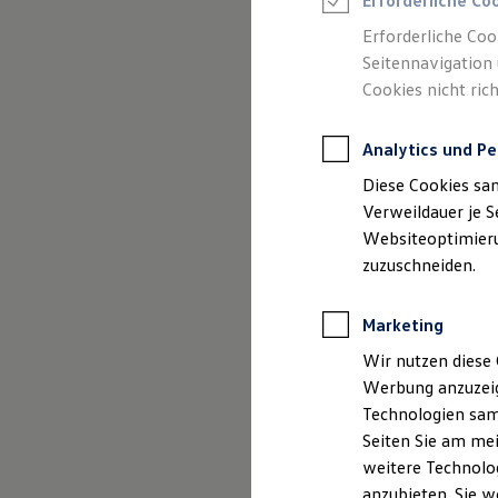
Erforderliche Co
Reifenpakete
Leasing
Erforderliche Coo
Leasing-Angebote
Seitennavigation 
Gebrauchtwagen Leasing
Cookies nicht rich
Junge Gebrauchtwagen-Leasing
Elektroauto Leasing
Kleinwagen-Leasing
Analytics und Pe
Leasing ohne Anzahlung
Finanzierung
Diese Cookies sa
Autokredit mit Schlussrate
Versicherungen und Garantien
Verweildauer je S
Kfz-Versicherung
Websiteoptimierun
Restschuldversicherungen
zuzuschneiden.
Garantien
Wartungsverträge
Geschäftskunden
Marketing
Professional Class bei Volkswagen
Großkunden
Wir nutzen diese 
Behörden
Werbung anzuzeig
Direktkunden
Sonderfahrzeuge
Technologien sam
Anpfiff zum Gewinn
Seiten Sie am mei
Elektromobilität
weitere Technolog
Elektroautos
ID. Tutorials
anzubieten. Sie w