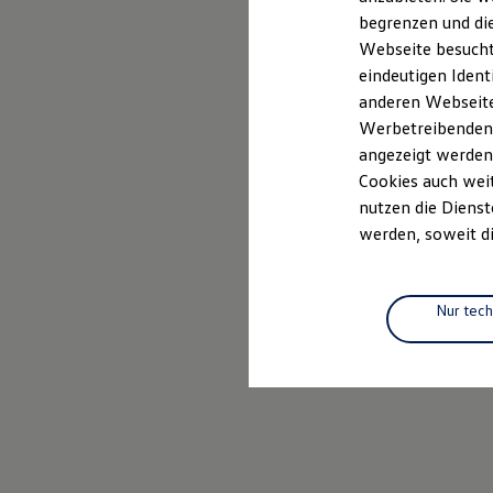
Elektrofahrzeugkonzepte
begrenzen und die
ID. EVERY1
Webseite besucht 
Reichweite
Reichweite der ID. Modelle
eindeutigen Ident
Reichweite im Winter
anderen Webseiten
Rekuperation
Werbetreibenden,
Laden
Laden unterwegs
angezeigt werden
Laden Zuhause
Cookies auch weit
Ladestationen finden
nutzen die Dienst
Ladezeitensimulator
Batterie
werden, soweit di
Sicherheit
Garantie und Lebensdauer
Nachhaltigkeit
Technologie
Nur tec
Kosten und Kauf
Verbrauchskosten
Kaufoptionen
E-Auto-Förderung
Software und Konnektivität
Die ID. Software 6
ID. Software Versionen und Updates
Digitale Extras
Schnittstellen zu Ihrem ID.