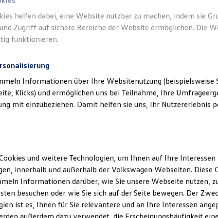
okies
kies helfen dabei, eine Website nutzbar zu machen, indem sie G
und Zugriff auf sichere Bereiche der Website ermöglichen. Die W
tig funktionieren.
rsonalisierung
mmeln Informationen über Ihre Websitenutzung (beispielsweise S
eite, Klicks) und ermöglichen uns bei Teilnahme, Ihre Umfrageerge
g mit einzubeziehen. Damit helfen sie uns, Ihr Nutzererlebnis pe
Cookies und weitere Technologien, um Ihnen auf Ihre Interessen
en, innerhalb und außerhalb der Volkswagen Webseiten. Diese C
meln Informationen darüber, wie Sie unsere Webseite nutzen, zu
sten besuchen oder wie Sie sich auf der Seite bewegen. Der Zwec
ien ist es, Ihnen für Sie relevantere und an Ihre Interessen ange
erden außerdem dazu verwendet, die Erscheinungshäufigkeit eine