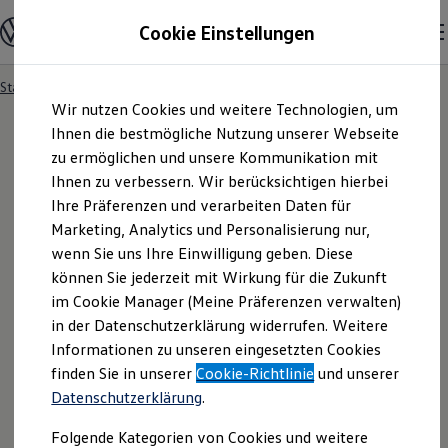
Modelle und Konfigurator
Cookie Einstellungen
Konfigurator
Modelle vergleichen
Konfiguration laden
Startseite
Ihre Service- und Produktanfrage
Zum
Zum
Autosuche
Wir nutzen Cookies und weitere Technologien, um
Hauptinhalt
Footer
Elektroautos
springen
springen
Ihnen die bestmögliche Nutzung unserer Webseite
ENERGY Sondermodelle
Nutzfahrzeuge
zu ermöglichen und unsere Kommunikation mit
SUV und CUV
Ihnen zu verbessern. Wir berücksichtigen hierbei
Ihre
Service
- und
Familienautos
Ihre Präferenzen und verarbeiten Daten für
Kombis
Kompaktwagen
Marketing, Analytics und Personalisierung nur,
Produktanfrage
Sportwagen
wenn Sie uns Ihre Einwilligung geben. Diese
Schnell verfügbare Fahrzeuge
Angebote und Produkte
können Sie jederzeit mit Wirkung für die Zukunft
Aktuelle Angebote
im Cookie Manager (Meine Präferenzen verwalten)
E-Auto-Förderung
in der Datenschutzerklärung widerrufen. Weitere
Volkswagen Marktplatz
Informationen zu unseren eingesetzten Cookies
Die ENERGY Sondermodelle
Junge Gebrauchtwagen und Gebrauchtwagen
finden Sie in unserer
Cookie-Richtlinie
und unserer
Volkswagen Zertifizierte Gebrauchtwagen
Datenschutzerklärung
.
Elektromobilität bei Gebrauchtwagen
Zubehör- und Serviceangebote
Folgende Kategorien von Cookies und weitere
Saisonangebote