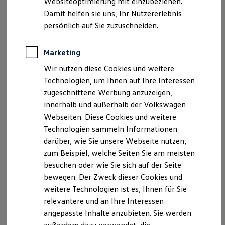
Websiteoptimierung mit einzubeziehen.
Elektrofahrzeugkonzepte
Damit helfen sie uns, Ihr Nutzererlebnis
ID. EVERY1
Reichweite
persönlich auf Sie zuzuschneiden.
Reichweite der ID. Modelle
Reichweite im Winter
Rekuperation
Marketing
Laden
Wir nutzen diese Cookies und weitere
Laden unterwegs
Laden Zuhause
Technologien, um Ihnen auf Ihre Interessen
Ladestationen finden
zugeschnittene Werbung anzuzeigen,
Ladezeitensimulator
innerhalb und außerhalb der Volkswagen
Batterie
Sicherheit
Webseiten. Diese Cookies und weitere
Garantie und Lebensdauer
Technologien sammeln Informationen
Nachhaltigkeit
darüber, wie Sie unsere Webseite nutzen,
Technologie
Kosten und Kauf
zum Beispiel, welche Seiten Sie am meisten
Verbrauchskosten
besuchen oder wie Sie sich auf der Seite
Kaufoptionen
bewegen. Der Zweck dieser Cookies und
E-Auto-Förderung
Software und Konnektivität
weitere Technologien ist es, Ihnen für Sie
Die ID. Software 6
relevantere und an Ihre Interessen
ID. Software Versionen und Updates
angepasste Inhalte anzubieten. Sie werden
Digitale Extras
Schnittstellen zu Ihrem ID.