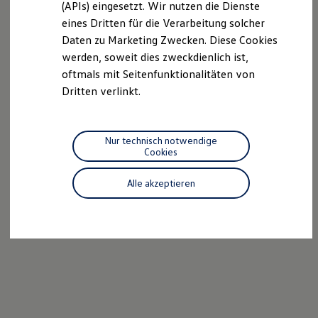
(APIs) eingesetzt. Wir nutzen die Dienste
Motorenöl und Flüssigkeiten
eines Dritten für die Verarbeitung solcher
Räder und Reifen
Pannen- und Unfallhilfe
Daten zu Marketing Zwecken. Diese Cookies
Economy Service
werden, soweit dies zweckdienlich ist,
Volkswagen Teile
oftmals mit Seitenfunktionalitäten von
Zubehör
Modellspezifisches Zubehör
Dritten verlinkt.
Schutz und Pflege
Transport
Entertainment und Elektronik
Individualisieren
Nur technisch notwendige
Wallbox und Ladekabel
Cookies
Digitale Extras
Dienste für Ihr Modell finden
Alle akzeptieren
Volkswagen Apps, Login und Shop
Handy und Fahrzeug verbinden
Updates für Software, Karten und Radio
Über Ihr Auto
Vorgängermodelle
Kundeninformationen
Volkswagen Kundenbetreuung
Warn- und Kontrollleuchten
Assistenzsysteme
Digitale Betriebsanleitung
Live Beratung