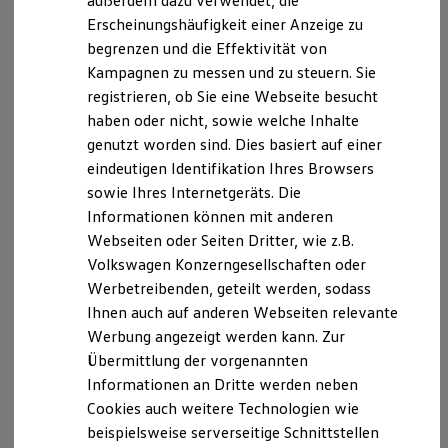
außerdem dazu verwendet, die
Hybridautos
Erscheinungshäufigkeit einer Anzeige zu
Marke und Erlebnis
begrenzen und die Effektivität von
Volkswagen R und R Experience
R-Modelle
Kampagnen zu messen und zu steuern. Sie
R Experience
registrieren, ob Sie eine Webseite besucht
Driving Experience
haben oder nicht, sowie welche Inhalte
Volkswagen entdecken
Werkbesichtigung
genutzt worden sind. Dies basiert auf einer
Factory visit
eindeutigen Identifikation Ihres Browsers
Lifestyle Shop
sowie Ihres Internetgeräts. Die
T-Roc Kollektion
Golf Kollektion
Informationen können mit anderen
ID. Kollektion
Webseiten oder Seiten Dritter, wie z.B.
Volkswagen Kollektion
Volkswagen Konzerngesellschaften oder
R-Kollektion
GTI Kollektion
Werbetreibenden, geteilt werden, sodass
Fußball Drop
Ihnen auch auf anderen Webseiten relevante
we drive football
Werbung angezeigt werden kann. Zur
#wedriveproud
Besitzer und Service
Übermittlung der vorgenannten
myVolkswagen
Informationen an Dritte werden neben
Software Updates
Cookies auch weitere Technologien wie
Service und Ersatzteile
Inspektion und HU/AU
beispielsweise serverseitige Schnittstellen
Reparaturen und Checks