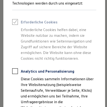
Reifenpakete
Technologien werden durch uns eingesetzt:
Leasing
Leasing-Angebote
Gebrauchtwagen Leasing
Junge Gebrauchtwagen-Leasing
Erforderliche Cookies
Elektroauto Leasing
Kleinwagen-Leasing
Erforderliche Cookies helfen dabei, eine
Leasing ohne Anzahlung
Website nutzbar zu machen, indem sie
Finanzierung
Autokredit mit Schlussrate
Grundfunktionen wie Seitennavigation und
Versicherungen und Garantien
Zugriff auf sichere Bereiche der Website
Kfz-Versicherung
ermöglichen. Die Website kann ohne diese
Restschuldversicherungen
Garantien
Cookies nicht richtig funktionieren.
Wartungsverträge
Geschäftskunden
Professional Class bei Volkswagen
Analytics und Personalisierung
Großkunden
Diese Cookies sammeln Informationen über
Behörden
Direktkunden
Ihre Websitenutzung (beispielsweise
Sonderfahrzeuge
Seitenaufrufe, Verweildauer je Seite, Klicks)
Anpfiff zum Gewinn
und ermöglichen uns bei Teilnahme, Ihre
Elektromobilität
Elektroautos
Umfrageergebnisse in die
ID. Tutorials