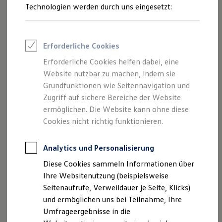
Reifenpakete
Technologien werden durch uns eingesetzt:
Leasing
Leasing-Angebote
Gebrauchtwagen Leasing
Junge Gebrauchtwagen-Leasing
Erforderliche Cookies
Elektroauto Leasing
Kleinwagen-Leasing
Erforderliche Cookies helfen dabei, eine
Leasing ohne Anzahlung
Website nutzbar zu machen, indem sie
Finanzierung
Autokredit mit Schlussrate
Grundfunktionen wie Seitennavigation und
Versicherungen und Garantien
Zugriff auf sichere Bereiche der Website
Kfz-Versicherung
ermöglichen. Die Website kann ohne diese
Restschuldversicherungen
Garantien
Cookies nicht richtig funktionieren.
Wartungsverträge
Geschäftskunden
Professional Class bei Volkswagen
Analytics und Personalisierung
Großkunden
Diese Cookies sammeln Informationen über
Behörden
Direktkunden
Ihre Websitenutzung (beispielsweise
Sonderfahrzeuge
Seitenaufrufe, Verweildauer je Seite, Klicks)
Anpfiff zum Gewinn
und ermöglichen uns bei Teilnahme, Ihre
Elektromobilität
Elektroautos
Umfrageergebnisse in die
ID. Tutorials