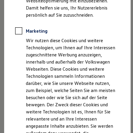
Websiteoptimierung mit einzubeziehen.
Elektrofahrzeugkonzepte
Damit helfen sie uns, Ihr Nutzererlebnis
ID. EVERY1
Reichweite
persönlich auf Sie zuzuschneiden.
Reichweite der ID. Modelle
Reichweite im Winter
Rekuperation
Marketing
Laden
Wir nutzen diese Cookies und weitere
Laden unterwegs
Laden Zuhause
Technologien, um Ihnen auf Ihre Interessen
Ladestationen finden
zugeschnittene Werbung anzuzeigen,
Ladezeitensimulator
innerhalb und außerhalb der Volkswagen
Batterie
Sicherheit
Webseiten. Diese Cookies und weitere
Garantie und Lebensdauer
Technologien sammeln Informationen
Nachhaltigkeit
darüber, wie Sie unsere Webseite nutzen,
Technologie
Kosten und Kauf
zum Beispiel, welche Seiten Sie am meisten
Verbrauchskosten
besuchen oder wie Sie sich auf der Seite
Kaufoptionen
bewegen. Der Zweck dieser Cookies und
E-Auto-Förderung
Software und Konnektivität
weitere Technologien ist es, Ihnen für Sie
Die ID. Software 6
relevantere und an Ihre Interessen
ID. Software Versionen und Updates
angepasste Inhalte anzubieten. Sie werden
Digitale Extras
Schnittstellen zu Ihrem ID.