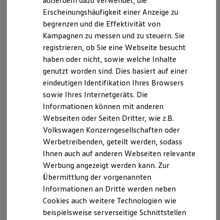
außerdem dazu verwendet, die
Hybridautos
Erscheinungshäufigkeit einer Anzeige zu
Marke und Erlebnis
begrenzen und die Effektivität von
Volkswagen R und R Experience
R-Modelle
Kampagnen zu messen und zu steuern. Sie
R Experience
registrieren, ob Sie eine Webseite besucht
Driving Experience
haben oder nicht, sowie welche Inhalte
Volkswagen entdecken
Werkbesichtigung
genutzt worden sind. Dies basiert auf einer
Factory visit
eindeutigen Identifikation Ihres Browsers
Lifestyle Shop
sowie Ihres Internetgeräts. Die
T-Roc Kollektion
Golf Kollektion
Informationen können mit anderen
ID. Kollektion
Webseiten oder Seiten Dritter, wie z.B.
Volkswagen Kollektion
Volkswagen Konzerngesellschaften oder
R-Kollektion
GTI Kollektion
Werbetreibenden, geteilt werden, sodass
Fußball Drop
Ihnen auch auf anderen Webseiten relevante
we drive football
Werbung angezeigt werden kann. Zur
#wedriveproud
Besitzer und Service
Übermittlung der vorgenannten
myVolkswagen
Informationen an Dritte werden neben
Software Updates
Cookies auch weitere Technologien wie
Service und Ersatzteile
Inspektion und HU/AU
beispielsweise serverseitige Schnittstellen
Reparaturen und Checks