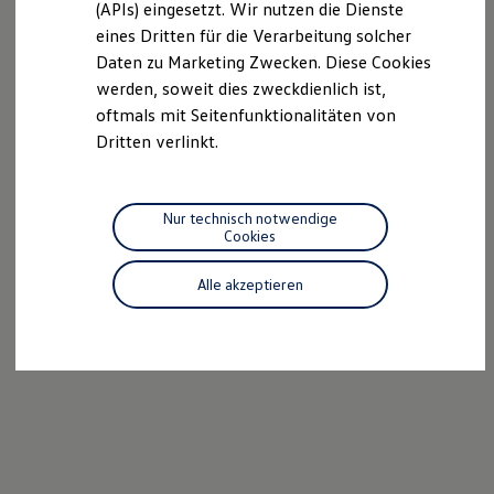
(APIs) eingesetzt. Wir nutzen die Dienste
Motorenöl und Flüssigkeiten
eines Dritten für die Verarbeitung solcher
Räder und Reifen
Pannen- und Unfallhilfe
Daten zu Marketing Zwecken. Diese Cookies
Economy Service
werden, soweit dies zweckdienlich ist,
Volkswagen Teile
oftmals mit Seitenfunktionalitäten von
Zubehör
Modellspezifisches Zubehör
Dritten verlinkt.
Schutz und Pflege
Transport
Entertainment und Elektronik
Individualisieren
Nur technisch notwendige
Wallbox und Ladekabel
Cookies
Digitale Extras
Dienste für Ihr Modell finden
Alle akzeptieren
Volkswagen Apps, Login und Shop
Handy und Fahrzeug verbinden
Updates für Software, Karten und Radio
Über Ihr Auto
Vorgängermodelle
Kundeninformationen
Volkswagen Kundenbetreuung
Warn- und Kontrollleuchten
Assistenzsysteme
Digitale Betriebsanleitung
Live Beratung