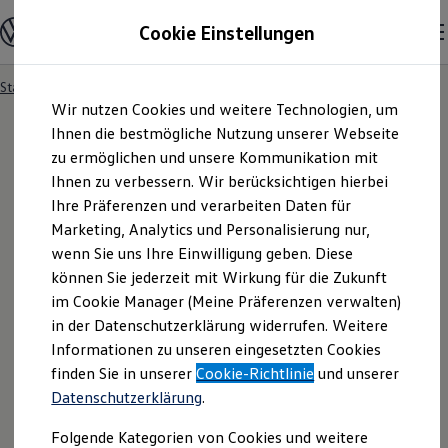
Modelle und Konfigurator
Cookie Einstellungen
Konfigurator
Modelle vergleichen
Konfiguration laden
Startseite
Ihre Service- und Produktanfrage
Zum
Zum
Autosuche
Wir nutzen Cookies und weitere Technologien, um
Hauptinhalt
Footer
Elektroautos
springen
springen
Ihnen die bestmögliche Nutzung unserer Webseite
ENERGY Sondermodelle
Nutzfahrzeuge
zu ermöglichen und unsere Kommunikation mit
SUV und CUV
Ihnen zu verbessern. Wir berücksichtigen hierbei
Ihre
Service
- und
Familienautos
Ihre Präferenzen und verarbeiten Daten für
Kombis
Kompaktwagen
Marketing, Analytics und Personalisierung nur,
Produktanfrage
Sportwagen
wenn Sie uns Ihre Einwilligung geben. Diese
Schnell verfügbare Fahrzeuge
Angebote und Produkte
können Sie jederzeit mit Wirkung für die Zukunft
Aktuelle Angebote
im Cookie Manager (Meine Präferenzen verwalten)
E-Auto-Förderung
in der Datenschutzerklärung widerrufen. Weitere
Volkswagen Marktplatz
Informationen zu unseren eingesetzten Cookies
Die ENERGY Sondermodelle
Junge Gebrauchtwagen und Gebrauchtwagen
finden Sie in unserer
Cookie-Richtlinie
und unserer
Volkswagen Zertifizierte Gebrauchtwagen
Datenschutzerklärung
.
Elektromobilität bei Gebrauchtwagen
Zubehör- und Serviceangebote
Folgende Kategorien von Cookies und weitere
Saisonangebote